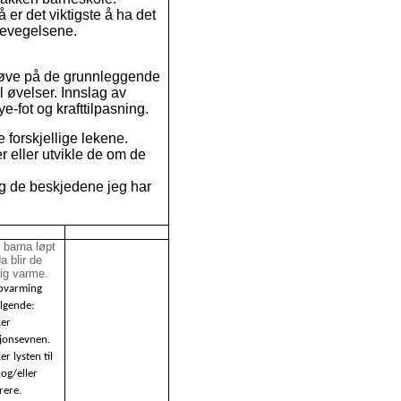
 er det viktigste å ha det
bevegelsene.
 øve på de grunnleggende
 øvelser. Innslag av
e-fot og krafttilpasning.
 forskjellige lekene.
 eller utvikle de om de
og de beskjedene jeg har
r barna løpt
a blir de
lig varme.
pvarming
ølgende:
er
sjonsevnen.
r lysten til
 og/eller
rere.