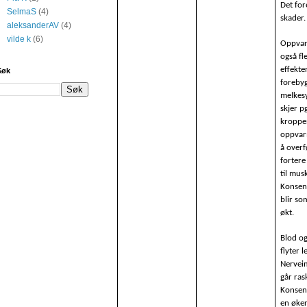
Det fo
SelmaS
(4)
skader.
aleksanderAV
(4)
vilde k
(6)
Oppvar
også fl
effekter
Søk
foreby
melkesy
skjer pg
kroppe
oppvar
å over
fortere
til mus
Konsen
blir so
økt.
Blod o
flyter l
Nervei
går ras
Konsen
en øker