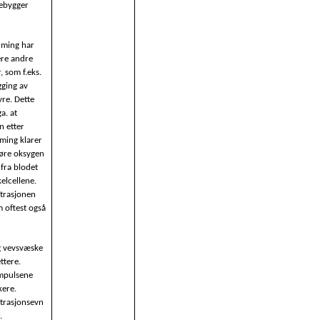
rebygger
ming har
ere andre
, som f.eks.
gging av
re. Dette
a. at
n etter
ming klarer
føre oksygen
 fra blodet
kelcellene.
trasjonen
m oftest også
g vevsvæske
ettere.
mpulsene
kere.
trasjonsevn
.