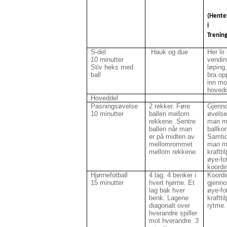
(Hentet
i
Trenin
S-del
Hauk og due
Her li
10 minutter
vendin
Stiv heks med
løping
ball
bra op
inn mo
hovedd
Hoveddel
Pasningsøvelse
2 rekker. Føre
Gjenn
10 minutter
ballen mellom
øvelse
rekkene. Sentre
man me
ballen når man
ballkon
er på midten av
Samtid
mellomrommet
man m
mellom rekkene.
kraftti
øye-fo
koordi
Hjørnefotball
4 lag. 4 benker i
Koordi
15 minutter
hvert hjørne. Et
gjenno
lag bak hver
øye-fo
benk. Lagene
kraftti
diagonalt over
rytme.
hverandre spiller
mot hverandre. 3