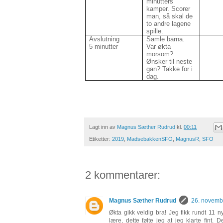
minutters
kamper. Scorer
man, så skal de
to andre lagene
spille.
Avslutning
Samle barna.
5 minutter
Var økta
morsom?
Ønsker til neste
gan? Takke for i
dag.
Lagt inn av
Magnus Sæther Rudrud
kl.
00:11
Etiketter:
2019
,
MadsebakkenSFO
,
MagnusR
,
SFO
2 kommentarer:
Magnus Sæther Rudrud
26. novembe
Økta gikk veldig bra! Jeg fikk rundt 11 
lære, dette følte jeg at jeg klarte fint.