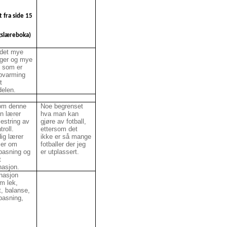
 fra side 15
gslæreboka)
r det mye
ger og mye
, som er
pvarming
t
elen.
om denne
Noe begrenset
n lærer
hva man kan
string av
gjøre av fotball,
troll.
ettersom det
ig lærer
ikke er så mange
er om
fotballer der jeg
lpasning og
er utplassert.
t
nasjon.
nasjon
m lek,
t, balanse,
lpasning,