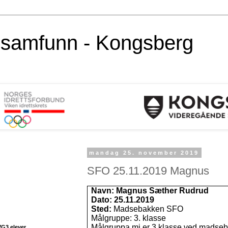
alsamfunn - Kongsberg
mandag 25. november 2019
SFO 25.11.2019 Magnus
Navn: Magnus Sæther Rudrud
Dato: 25.11.2019
Sted:
Madsebakken SFO
Målgruppe: 3. klasse
Målgruppa mi er 3.klasse ved madseb
VG3 elever