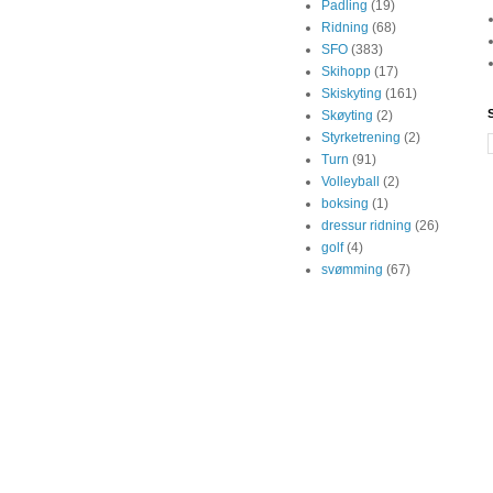
Padling
(19)
Ridning
(68)
SFO
(383)
Skihopp
(17)
Skiskyting
(161)
Skøyting
(2)
Styrketrening
(2)
Turn
(91)
Volleyball
(2)
boksing
(1)
dressur ridning
(26)
golf
(4)
svømming
(67)