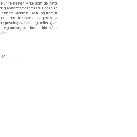
e. Kunne nesten virke som de hørte
kk gjennomført det meste av det jeg
 enn fra klokken 14:00 og frem til
da barna ofte ikke er på plass før
ppe pasningøvelsen, og heller kjøre
tig avgjørelse, da barna ble både
allen.
1:39