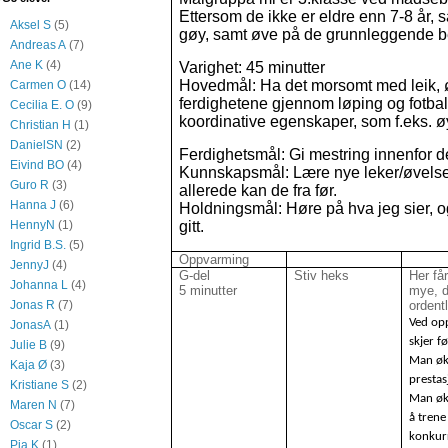
Ettersom de ikke er eldre enn 7-8 år, så
Aksel S
(5)
gøy, samt øve på de grunnleggende 
Andreas A
(7)
Ane K
(4)
Varighet: 45 minutter
Hovedmål: Ha det morsomt med leik,
Carmen O
(14)
ferdighetene gjennom løping og fotball
Cecilia E. O
(9)
koordinative egenskaper, som f.eks. øy
Christian H
(1)
DanielSN
(2)
Ferdighetsmål: Gi mestring innenfor de
Eivind BO
(4)
Kunnskapsmål: Lære nye leker/øvelser
Guro R
(3)
allerede kan de fra før.
Hanna J
(6)
Holdningsmål: Høre på hva jeg sier, 
gitt.
HennyN
(1)
Ingrid B.S.
(5)
Oppvarming
JennyJ
(4)
G-del
Stiv heks
Her få
Johanna L
(4)
5 minutter
mye, d
ordent
Jonas R
(7)
Ved op
JonasA
(1)
skjer f
Julie B
(9)
Man øk
Kaja Ø
(3)
presta
Kristiane S
(2)
Man øke
Maren N
(7)
å trene
Oscar S
(2)
konkur
Pia K
(1)