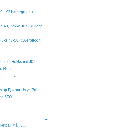
19 - K3 barnegruppa
.
g 48, Bakke J07 (Rullespi...
uke 47-50) (Overblikk, t...
19, mot Hokksund J07)
 Økt in...
an U...
og Bjørnar Ustyr: Bal...
sen SFO
______________________...
etball Mål: B...