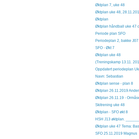
Øktplan 7, uke 48
Øktplan uke 48, 28.11.20
Øktplan ..
Øktplan håndball uke 47 o
Periode plan SFO
Periodeplan 2, bakke J07 (
SFO - Økt 7
Øktplan uke 48
(Treningskamp 13.11. 20
Oppdatert periodeplan Uke
Navn: Sebasti
Øktplan sense - plan 8
Øktplan 26.11.2019 Anders 
Øktplan 26.11.19 - Ormå
Skitrening uke 48
Øktplan - SFO økt 8
HSH J13 øktplan. _____
Øktplan uke 47 Tema: Bask
SFO 25.11.2019 Magnus