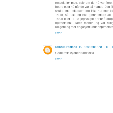
respekt for meg, selv om de nå var fler
bedre etter nå når de var så mange. Jeg fi
skulle, men ettersom jeg ikke har mer tid
14:45, så rakk jeg ikke gjennomføre alt, 
14:05 eller 14:10, jeg valgte derfor å dro
hjørnefotball. Dette mener jeg var rik
roligere og mer engasjert under hjørnefotb
Svar
Stian Birkeland
10. desember 2019 kl. 1
Gode refleksjoner rundt økta
Svar