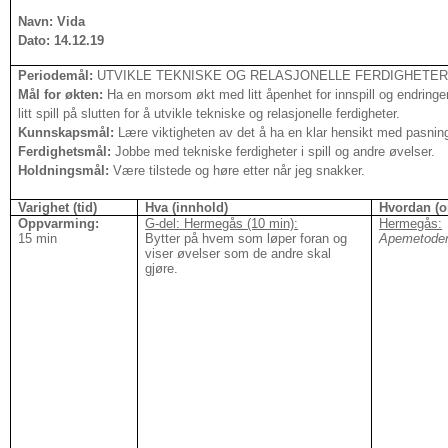
Navn: Vida
Dato: 14.12.19
Periodemål:
UTVIKLE TEKNISKE OG RELASJONELLE FERDIGHETE
Mål for økten:
Ha en morsom økt med litt åpenhet for innspill og endring
litt spill på slutten for å utvikle tekniske og relasjonelle ferdigheter.
Kunnskapsmål:
Lære viktigheten av det å ha en klar hensikt med pasnin
Ferdighetsmål:
Jobbe med tekniske ferdigheter i spill og andre øvelser.
Holdningsmål:
Være tilstede og høre etter når jeg snakker.
Varighet (tid)
Hva (innhold)
Hvordan (o
Oppvarming:
G-del: Hermegås (10 min):
Hermegås:
15 min
Bytter på hvem som løper foran og
Apemetoden
viser øvelser som de andre skal
gjøre.