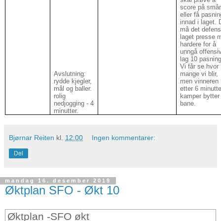
score på små
eller få pasnin
innad i laget.
må det defens
laget presse 
hardere for å
unngå offensi
lag 10 pasning
Vi får se hvor
Avslutning:
mange vi blir,
rydde kjegler,
men vinneren
mål og baller.
etter 6 minutt
rolig
kamper bytter
nedjogging - 4
bane.
minutter.
Bjørnar Reiten
kl.
12:00
Ingen kommentarer:
Del
mandag 16. desember 2019
Øktplan SFO - Økt 10
Øktplan -SFO økt