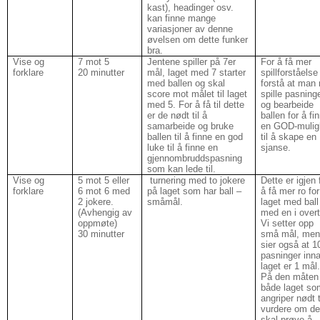
kast), headinger osv.
kan finne mange
variasjoner av denne
øvelsen om dette funker
bra.
Vise og
7 mot 5
Jentene spiller på 7er
For å få mer
forklare
20 minutter
mål, laget med 7 starter
spillforståelse
med ballen og skal
forstå at man
score mot målet til laget
spille pasning
med 5. For å få til dette
og bearbeide
er de nødt til å
ballen for å fi
samarbeide og bruke
en GOD-mulig
ballen til å finne en god
til å skape en
luke til å finne en
sjanse.
gjennombruddspasning
som kan lede til.
Vise og
5 mot 5 eller
turnering med to jokere
Dette er igjen 
forklare
6 mot 6 med
på laget som har ball –
å få mer ro for
2 jokere.
småmål.
laget med ball
(Avhengig av
med en i overt
oppmøte)
Vi setter opp
30 minutter
små mål, me
sier også at 1
pasninger inna
laget er 1 mål
På den måten
både laget so
angriper nødt t
vurdere om d
skal prøve å