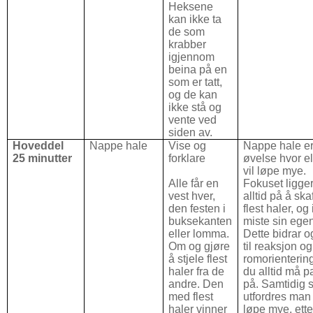
Heksene
kan ikke ta
de som
krabber
igjennom
beina på en
som er tatt,
og de kan
ikke stå og
vente ved
siden av.
Hoveddel
Nappe hale
Vise og
Nappe hale e
25 minutter
forklare
øvelse hvor e
vil løpe mye.
Alle får en
Fokuset ligge
vest hver,
alltid på å ska
den festen i
flest haler, og
buksekanten
miste sin ege
eller lomma.
Dette bidrar 
Om og gjøre
til reaksjon og
å stjele flest
romorienterin
haler fra de
du alltid må 
andre. Den
på. Samtidig 
med flest
utfordres man t
haler vinner
løpe mye, ett