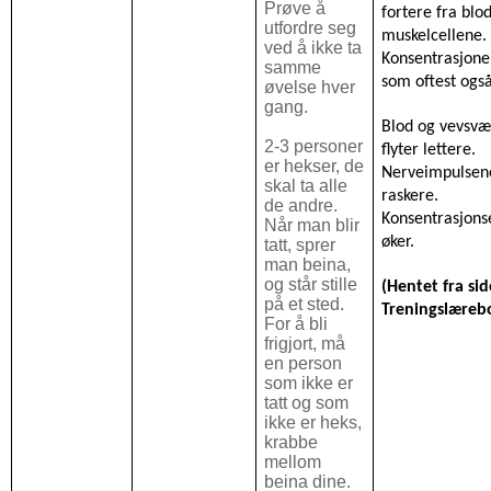
Prøve å
fortere fra blod
utfordre seg
muskelcellene.
ved å ikke ta
Konsentrasjonen
samme
som oftest også
øvelse hver
gang.
Blod og vevsvæ
2-3 personer
flyter lettere.
er hekser, de
Nerveimpulsen
skal ta alle
raskere.
de andre.
Konsentrasjon
Når man blir
øker.
tatt, sprer
man beina,
og står stille
(Hentet fra sid
på et sted.
Treningslæreb
For å bli
frigjort, må
en person
som ikke er
tatt og som
ikke er heks,
krabbe
mellom
beina dine.