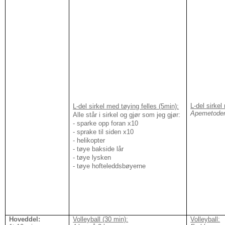
L-del sirkel
L-del sirkel med tøying felles (5min):
Apemetode
Alle står i sirkel og gjør som jeg gjør:
- sparke opp foran x10
- sprake til siden x10
- helikopter
- tøye bakside lår
- tøye lysken
- tøye hofteleddsbøyerne
Hoveddel:
Volleyball (30 min):
Volleyball: