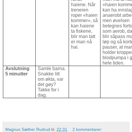
haiene. Når
«haien komme
treneren
kan ha innsla
roper «haien
anaerobt arbe
kommer», så
men øvelsen
kan haiene
betegnes forts
ta fiskene,
som aerob, da
blir man tatt
blir såpass m
er man nå
løp og så kort
hai.
pauser, at ma
holder kroppe
blodpumpa i 
hele tiden.
Avslutning
Samle barna.
5 minutter
Snakke litt
om økta, var
det gøy?
Takke for i
dag.
Magnus Sæther Rudrud
kl.
22:31
2 kommentarer: