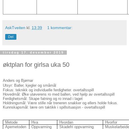
AskTveiten
kl.
13:39
1 kommentar:
Del
tirsdag 17. desember 2019
øktplan for girlsa uka 50
Anders og Bjørnar
Utsyr: Baller, kjegler og småmål
Fokus: teknikk og individuelle ferdigheter. overtallsspill
Hovedmål: Øke utøverens ro med ballen, ved hjelp av overtallsspill
Ferdighetsmål: Skape fatning og ro innad i laget
Holdningsmål: Være stille når treneren snakker og ellers holde fokus.
Kunnskapsmål: lære om taktikk i spillsituasjon - overtallsspill
Metode
Hva
Hvordan
Hvorfor
Apemetoden
Oppvarming
Skadefri oppvarming.
Muskelarbeide