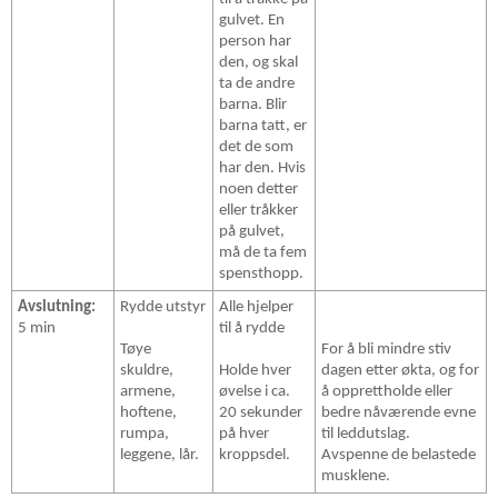
gulvet. En
person har
den, og skal
ta de andre
barna. Blir
barna tatt, er
det de som
har den. Hvis
noen detter
eller tråkker
på gulvet,
må de ta fem
spensthopp.
Avslutning:
Rydde utstyr
Alle hjelper
5 min
til å rydde
Tøye
For å bli mindre stiv
skuldre,
Holde hver
dagen etter økta, og for
armene,
øvelse i ca.
å opprettholde eller
hoftene,
20 sekunder
bedre nåværende evne
rumpa,
på hver
til leddutslag.
leggene, lår.
kroppsdel.
Avspenne de belastede
musklene.