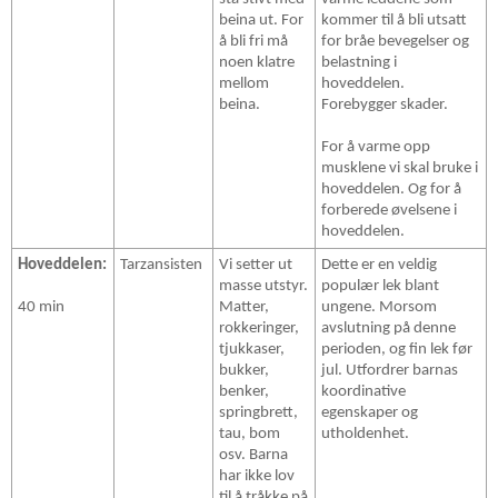
beina ut. For
kommer til å bli utsatt
å bli fri må
for bråe bevegelser og
noen klatre
belastning i
mellom
hoveddelen.
beina.
Forebygger skader.
For å varme opp
musklene vi skal bruke i
hoveddelen. Og for å
forberede øvelsene i
hoveddelen.
Hoveddelen:
Tarzansisten
Vi setter ut
Dette er en veldig
masse utstyr.
populær lek blant
40 min
Matter,
ungene. Morsom
rokkeringer,
avslutning på denne
tjukkaser,
perioden, og fin lek før
bukker,
jul. Utfordrer barnas
benker,
koordinative
springbrett,
egenskaper og
tau, bom
utholdenhet.
osv. Barna
har ikke lov
til å tråkke på