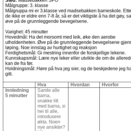
Sted:
Madsebakken SFO
Målgruppe: 3. klasse
Målgruppa mi er 3.klasse ved madsebakken barneskole. Ett
de ikke er eldre enn 7-8 år, så er det viktigste å ha det gøy, s
øve på de grunnleggende bevegelsene.
Varighet: 45 minutter
Hovedmål: Ha det morsomt med leik, øke den aerobe
utholdenheten. Øve på de grunnleggende bevegelsene gje
løping. Noe innslag av hurtighet og reaksjon
Ferdighetsmål: Gi mestring innenfor de forskjellige lekene.
Kunnskapsmål: Lære nye leker eller utvikle de om de allered
kan de fra før.
Holdningsmål: Høre på hva jeg sier, og de beskjedene jeg h
gitt.
Hva
Hvordan
Hvorfor
Innledning
Samle alle
5 minutter
barna,
snakke litt
med barna, si
hei til alle,
introdusere
økta. Noen
nye ansikter?