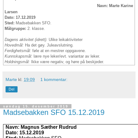
Navn: Marte Karine
Larsen
Dato: 17.12.2019
Sted:
Madsebakken SFO.
Målgruppe:
2. klasse.
Dagens aktivitet (idrett):
Ulike leikaktiviteter
Hovedmål:
Ha det gøy. Juleavslutning.
Ferdighetsmål:
føle at en mestrer oppgavene.
Kunnskapsmål:
lære nye leker/evt. variantar av leker.
Holdningsmål:
Ikke være negativ, og høre på beskjeder.
Marte
kl.
19:09
1 kommentar:
Del
søndag 15. desember 2019
Madsebakken SFO 15.12.2019
Navn: Magnus Sæther Rudrud
Dato: 15.12.2019