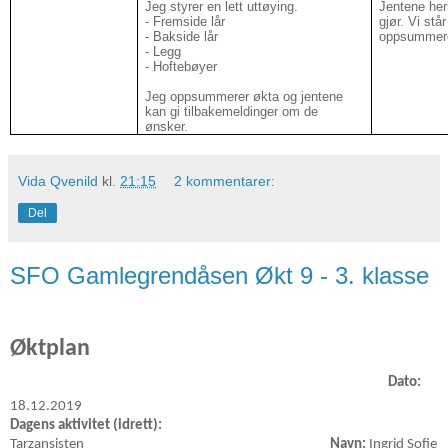
Jeg styrer en lett uttøying.
Jentene her
- Fremside lår
gjør. Vi står
- Bakside lår
oppsummere
- Legg
- Hoftebøyer
Jeg oppsummerer økta og jentene
kan gi tilbakemeldinger om de
ønsker.
Vida Qvenild
kl.
21:15
2 kommentarer:
Del
SFO Gamlegrendåsen Økt 9 - 3. klasse
Øktplan
Dato:
18.12.2019
Dagens aktivitet (idrett):
Tarzansisten
Navn:
Ingrid Sofie