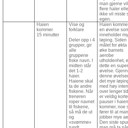
man gjerne vi
flere haler elle
ikke vil miste 
egen.
Haien
Vise og
Haien kommer
kommer
forklare
en øvelse so
15 minutter
inneholder m
Deler opp i 4
løping. Siden
grupper, gir
målet for økta
alle
øke barnets
gruppene
aerobe
fiske navn. I
utholdenhet, e
midten står
dette en supe
det 1-2
øvelse. Gjen
haier.
denne øvelsen
Haiene skal
det mye løpin
ta de andre
med høy inten
fiskene. Når
over lenger ti
treneren
er veldig kort
roper navnet
pauser i haie
til fiskene,
kommer, noe
så må de ut
fører til at ma
og
jobber mye ae
«svømme»
Den siste spu
rundt
man må ta nå