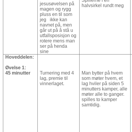
Spillerne i en
jesusøvelsen på
halvsirkel rundt meg
magen og rygg
pluss en til som
jeg ikke kan
navnet på, men
går ut på å stå u
utfallsposisjon og
rotere mens man
ser på henda
sine
Hoveddelen:
Øvelse 1:
45 minutter
Turnering med 4
Man bytter på hvem
lag, premie til
som møter hvem, et
vinnerlaget.
lag hviler på siden 5
minutters kamper, alle
møter alle to ganger.
spilles to kamper
samtidig.