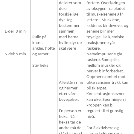
de later som
fortere. Overføringen
de er
av oksygen fra blodet
forskjellige
til muskelsenene går
dyr. Jeg
lettere.. Musklene,
bestemmer
leddene, bindevevet og
L-del: 3 min
sammen
senene blir mer
Rulle på
med barna
tøyelige. De kjemiske
knær,
hvilke dyr de
reaksjonene går
ankler, hofte
skal være
raskere.
S-del: 5 min
og armer.
Nerveimpulsene går
raskere. Samspillet
Stiv heks
mellom muskler og
nerver blir forbedret.
Oppmerksomhet mot
Alle står i ring
ulike sanseinntrykk kan
og hermer
bli skjerpet.
etter våre
Konsentrasjonsevnen
bevegelser.
kan øke. Spenningen i
kroppen kan bli
En person er
regulert til et gunstig
heks. Når
nivå.
heksa tar de
andre må de
For å aktivisere og
stå stivt med
varme leddene som