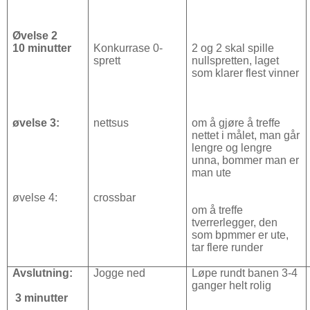
Øvelse 2
10 minutter
Konkurrase 0-
2 og 2 skal spille
sprett
nullspretten, laget
som klarer flest vinner
øvelse 3:
nettsus
om å gjøre å treffe
nettet i målet, man går
lengre og lengre
unna, bommer man er
man ute
øvelse 4:
crossbar
om å treffe
tverrerlegger, den
som bpmmer er ute,
tar flere runder
Avslutning:
Jogge ned
Løpe rundt banen 3-4
ganger helt rolig
3 minutter