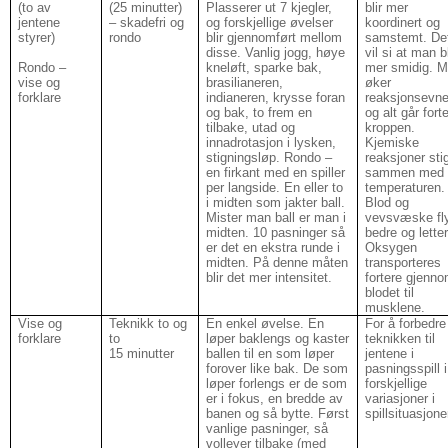
(to av
(25 minutter)
Plasserer ut 7 kjegler,
blir mer
jentene
– skadefri og
og forskjellige øvelser
koordinert og
styrer)
rondo
blir gjennomført mellom
samstemt. De
disse. Vanlig jogg, høye
vil si at man bl
Rondo –
kneløft, sparke bak,
mer smidig. 
vise og
brasilianeren,
øker
forklare
indianeren, krysse foran
reaksjonsevne
og bak, to frem en
og alt går forte
tilbake, utad og
kroppen.
innadrotasjon i lysken,
Kjemiske
stigningsløp. Rondo –
reaksjoner sti
en firkant med en spiller
sammen med
per langside. En eller to
temperaturen.
i midten som jakter ball.
Blod og
Mister man ball er man i
vevsvæske fly
midten. 10 pasninger så
bedre og lette
er det en ekstra runde i
Oksygen
midten. På denne måten
transporteres
blir det mer intensitet.
fortere gjenn
blodet til
musklene.
Vise og
Teknikk to og
En enkel øvelse. En
For å forbedre
forklare
to
løper baklengs og kaster
teknikken til
15 minutter
ballen til en som løper
jentene i
forover like bak. De som
pasningsspill i
løper forlengs er de som
forskjellige
er i fokus, en bredde av
variasjoner i
banen og så bytte. Først
spillsituasjone
vanlige pasninger, så
volleyer tilbake (med