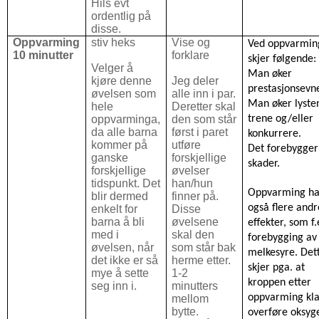
Hils evt
ordentlig på
disse.
Oppvarming
stiv heks
Vise og
Ved oppvarmin
10 minutter
forklare
skjer følgende:
Velger å
Man øker
kjøre denne
Jeg deler
prestasjonsevn
øvelsen som
alle inn i par.
Man øker lysten
hele
Deretter skal
oppvarminga,
den som står
trene og/eller
da alle barna
først i paret
konkurrere.
kommer på
utføre
Det forebygger
ganske
forskjellige
skader.
forskjellige
øvelser
tidspunkt. Det
han/hun
Oppvarming ha
blir dermed
finner på.
også flere andr
enkelt for
Disse
barna å bli
øvelsene
effekter, som f.
med i
skal den
forebygging av
øvelsen, når
som står bak
melkesyre. Det
det ikke er så
herme etter.
skjer pga. at
mye å sette
1-2
kroppen etter
seg inn i.
minutters
oppvarming kla
mellom
bytte.
overføre oksyg