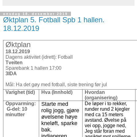
onsdag 18. desember 2019
Øktplan 5. Fotball Spb 1 hallen.
18.12.2019
Øktplan
18.12.2019
Dagens aktivitet (idrett): Fotball
Tveiten
Sparebank 1 hallen 17:00
3IDA
Mål: Ha det gøy med fotball, siste trening før jul
Varighet (tid)
Hva (Innhold)
Hvordan
(organisering)
Oppvarming:
Starte med
De løper i to rekker,
G-del: 10
runder rund 2 kjegler
rolig jogg, gjøre
minutter
med ca 15 meters
øvelsene høye
avstand. Øvelse på
kneløft, sparke
vei opp, jogge ned,
bak,
Jeg står foran med
indianeren,
ansiktet mot spillerne