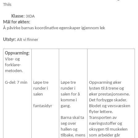
Thiis
Klasse:
3IDA
Mål for økten:
Å påvirke barnas koordinative egenskaper igjennom lek
Utstyr:
Alt vi finner
Oppvarming:
Vise- og
forklare-
metoden.
G-del: 7 min
Løpe tre
Løpe tre
Oppvarming øker
runder i
runder i
lysten til å trene og
salen
salen for å
øker prestasjonsevne.
komme i
Det forbygge skader.
fantasidyr
gang.
Blodet og vevsvæsken
flyter lettere.
Barna skal ta
Transporten av
seg over
næringsstoffer og
hallen og
oksygen til muskelen
tilbake, mens
som arbeider går