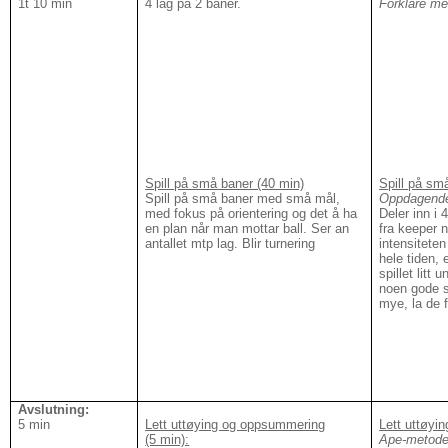
1t 10 min
4 lag på 2 baner.
Forklare m
Spill på små baner (40 min)
Spill på sm
Spill på små baner med små mål,
Oppdagende
med fokus på orientering og det å ha
Deler inn i 
en plan når man mottar ball. Ser an
fra keeper n
antallet mtp lag. Blir turnering
intensiteten
hele tiden,
spillet litt 
noen gode s
mye, la de 
Avslutning:
5 min
Lett uttøying og oppsummering
Lett uttøyi
(5 min):
Ape-metod