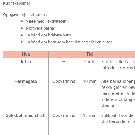
Kunnskapsmål:
Oppgaver hjelpetrenere:
Være med i aktiviteten
Motivere barna
Ta hånd om bråkete barn
Ta hånd om barn som har slått seg eller er lei seg
Hva
Tid
Intro
--
5 min
Samler alle barna
introduserer oss 
Hermegåsa
Oppvarming
10 min
Alle barna løper
rekka gjør en bev
herme etter. Vi lø
videre mot langba
stadion.
Stikkball med straff
Oppvarming
15 min
Stikkball hvor de
strafferunde for å