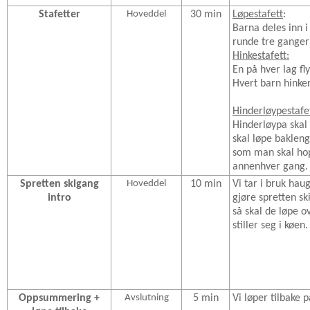
Stafetter
Hoveddel
30 min
Løpestafett
:
Barna deles inn i
runde tre ganger
Hinkestafett:
En på hver lag fl
Hvert barn hinker
Hinderløypestafe
Hinderløypa skal 
skal løpe bakleng
som man skal ho
annenhver gang.
Spretten skigang
Hoveddel
10 min
Vi tar i bruk hau
intro
gjøre spretten sk
så skal de løpe ov
stiller seg i køen.
Oppsummering +
Avslutning
5 min
Vi løper tilbake p