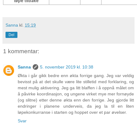
løpe tilbake
Sanna
kl.
15:19
Del
1 kommentar:
Sanna
5. november 2019 kl. 10:38
Økta i går gikk bedre enn økta forrige gang. Jeg var veldig
bevisst på at det skulle være lite stilletid med forklaring, og
mest mulig aktivering. Jeg ga litt blaffen i å oppnå målet om
å påvirke koordinasjon, og ungene virket mye mer fornøyde
(og slitne) etter denne økta enn den forrige. Jeg gjorde litt
endringer i planene underveis, da jeg la til en liten
løpekonkurranse i starten og hoppet over et par øvelser.
Svar