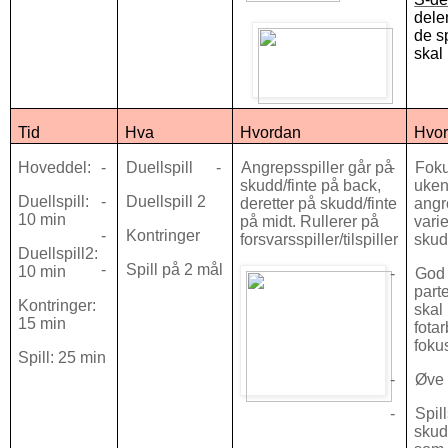
dele
de s
skal
Tid
Hva
Hvordan
Hvor
Hoveddel:
-
Duellspill
-
Angrepsspiller går på
-
Foku
skudd/finte på back,
uken
Duellspill:
-
Duellspill 2
deretter på skudd/finte
angr
10 min
på midt. Rullerer på
vari
-
Kontringer
forsvarsspiller/tilspiller
sku
Duellspill2:
-
Spill på 2 mål
10 min
-
God 
parte
Kontringer:
skal
15 min
fota
foku
Spill: 25 min
-
Øve 
-
Spill
skud