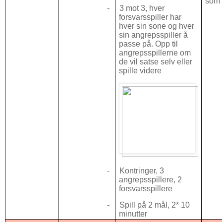
som 
-
3 mot 3, hver
forsvarsspiller har
hver sin sone og hver
sin angrepsspiller å
passe på. Opp til
angrepsspillerne om
de vil satse selv eller
spille videre
-
Kontringer, 3
angrepsspillere, 2
forsvarsspillere
-
Spill på 2 mål, 2* 10
minutter