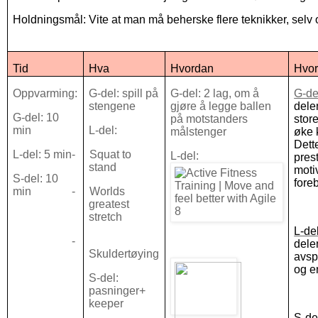
Holdningsmål: Vite at man må beherske flere teknikker, selv 
Tid
Hva
Hvordan
Hvor
Oppvarming:
G-del: spill på
G-del: 2 lag, om å
G-de
stengene
gjøre å legge ballen
dele
G-del: 10
på motstanders
stor
min
L-del:
målstenger
øke 
Dett
L-del: 5 min
-
Squat to
L-del:
pres
stand
moti
S-del: 10
fore
min
-
Worlds
greatest
stretch
L-del
-
delen
Skuldertøying
avsp
og e
S-del:
pasninger+
keeper
S-de