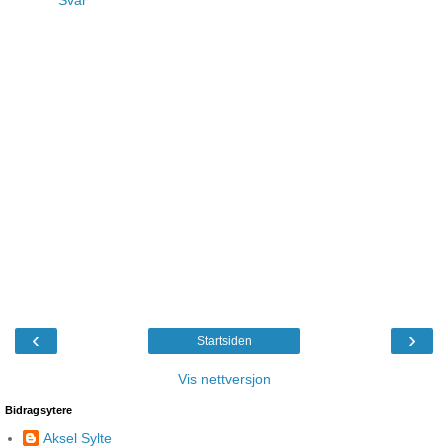
Svar
‹
›
Startsiden
Vis nettversjon
Bidragsytere
Aksel Sylte