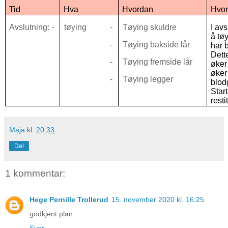
Tid
Hva
Hvordan
Hvor
Avslutning:
-
tøying
-
Tøying skuldre
I avs
å tø
-
Tøying bakside lår
har 
Dett
-
Tøying fremside lår
øker
øker
-
Tøying legger
blod
Start
rest
Maja
kl.
20:33
Del
1 kommentar:
Hege Pernille Trollerud
15. november 2020 kl. 16:25
godkjent plan