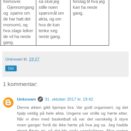
fremover.
så skal jeg
forslag til hva jeg
Gjennomgang
stille noen
kan ha neste
og spørre om
spørsmål om
gang.
de har hatt det
økta, og om
morsomt, og
hva de kan
hva slags leiker
tenke seg
de vil ha neste
neste gang.
gang.
Unknown
kl.
19:27
Del
1 kommentar:
Unknown
31. oktober 2017 kl. 19:42
Denne økten gikk kjempe bra. Var godt organisert, og det
hjalp veldig på hele økta. Ungene var snille og hørte etter.
Når vi drev med basketball så var det vanskelig å styre
noen ganger fordi de ikke hørte på hva jeg sa. Jeg hadde
glemt fløyta mi, så det ble enda vanskeligere. Men resten