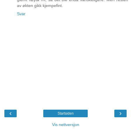
av økten gikk kjempefint.
Svar
‹
›
Startsiden
Vis nettversjon