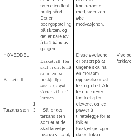
samle inn flest
konkurranse
mulig bånd.
med, som kan
Det er
øke
poengopptelling
motivasjonen.
på slutten, og
det er bare lov
å ta 1 bånd av
gangen.
HOVEDDEL
Disse øvelsene
Vise og
Basketball: Her
er basert på at
forklare
skal vi drible litt
ungene skal ha
sammen på
en morsom
Basketball
forskjellige
opplevelse med
øvelser, også
leik og idrett. Alle
skyter vi litt på
lekene krever
kurven.
forskjellig fra
1.
elevene, og jeg
Tarzansisten
3.
Så er det
prøver å
tarzansisten
tilrettelegge for at
som er at de
folk er
skal få velge
forskjellige, og at
hva de vil ta ut,
de er flinke i