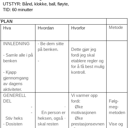
UTSTYR: Bånd, klokke, ball, fløyte,
TID: 60 minutter
TPLAN
Metode
Hva
Hvordan
Hvorfor
INNLEDNING
- Be dem sitte
på benken.
Dette gjør jeg
- Samle alle i på
fordi jeg skal
benken
-
etablere regler og
for å få best mulig
- Kjapp
kontroll.
gjennomgang
av dagens
aktiviteter.
GENERELL
Vi varmer opp
DEL
fordi:
Følg-
-
·
Øke
meg-
-
En person er
motivasjonen
metoden
Stiv heks
heksen, også
·
Øke
 Dosisten
skal resten
prestasjonsevnen
Vise og