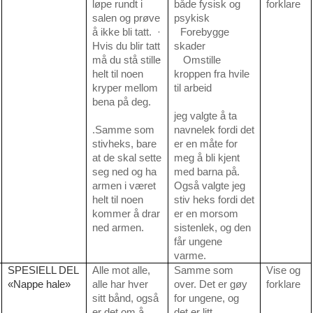
løpe rundt i
både fysisk og
forklare
salen og prøve
psykisk
å ikke bli tatt.
·
Forebygge
Hvis du blir tatt
skader
må du stå stille
·
Omstille
helt til noen
kroppen fra hvile
kryper mellom
til arbeid
bena på deg.
jeg valgte å ta
.Samme som
navnelek fordi det
stivheks, bare
er en måte for
at de skal sette
meg å bli kjent
seg ned og ha
med barna på.
armen i været
Også valgte jeg
helt til noen
stiv heks fordi det
kommer å drar
er en morsom
ned armen.
sistenlek, og den
får ungene
varme.
SPESIELL DEL
Alle mot alle,
Samme som
Vise og
«Nappe hale»
alle har hver
over. Det er gøy
forklare
sitt bånd, også
for ungene, og
er det om å
det er litt