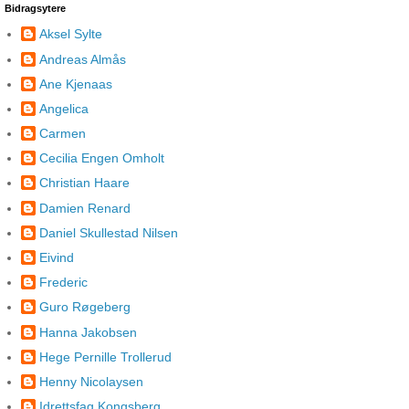
Bidragsytere
Aksel Sylte
Andreas Almås
Ane Kjenaas
Angelica
Carmen
Cecilia Engen Omholt
Christian Haare
Damien Renard
Daniel Skullestad Nilsen
Eivind
Frederic
Guro Røgeberg
Hanna Jakobsen
Hege Pernille Trollerud
Henny Nicolaysen
Idrettsfag Kongsberg