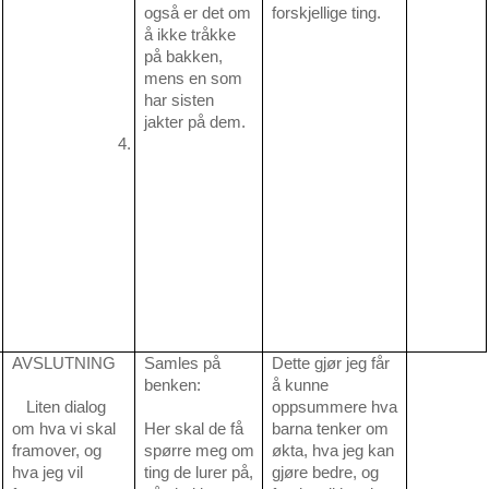
også er det om
forskjellige ting.
å ikke tråkke
på bakken,
mens en som
har sisten
jakter på dem.
4.
AVSLUTNING
Samles på
Dette gjør jeg får
benken:
å kunne
Liten dialog
oppsummere hva
om hva vi skal
Her skal de få
barna tenker om
framover, og
spørre meg om
økta, hva jeg kan
hva jeg vil
ting de lurer på,
gjøre bedre, og