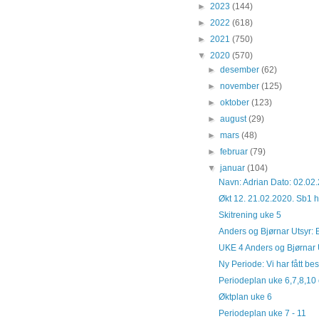
►
2023
(144)
►
2022
(618)
►
2021
(750)
▼
2020
(570)
►
desember
(62)
►
november
(125)
►
oktober
(123)
►
august
(29)
►
mars
(48)
►
februar
(79)
▼
januar
(104)
Navn: Adrian Dato: 02.02.
Økt 12. 21.02.2020. Sb1 h
Skitrening uke 5
Anders og Bjørnar Utsyr: Ba
UKE 4 Anders og Bjørnar Uts
Ny Periode: Vi har fått bes
Periodeplan uke 6,7,8,10
Øktplan uke 6
Periodeplan uke 7 - 11