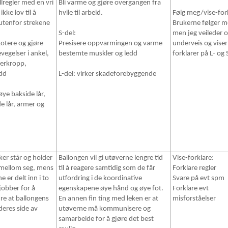
llregler med en vri
Bli varme og gjøre overgangen fra
 ikke lov til å
hvile til arbeid.
Følg meg/vise-for
utenfor strekene
Brukerne følger 
S-del:
men jeg veileder 
Rotere og gjøre
Presisere oppvarmingen og varme
underveis og viser
evegelser i ankel,
bestemte muskler og ledd
forklarer på L- og 
verkropp,
dd
L-del: virker skadeforebyggende
tøye bakside lår,
e lår, armer og
ker står og holder
Ballongen vil gi utøverne lengre tid
Vise-forklare:
imellom seg, mens
til å reagere samtidig som de får
Forklare regler
e er delt inn i to
utfordring i de koordinative
Svare på evt spm
 jobber for å
egenskapene øye hånd og øye fot.
Forklare evt
re at ballongens
En annen fin ting med leken er at
misforståelser
 deres side av
utøverne må kommunisere og
.
samarbeide for å gjøre det best