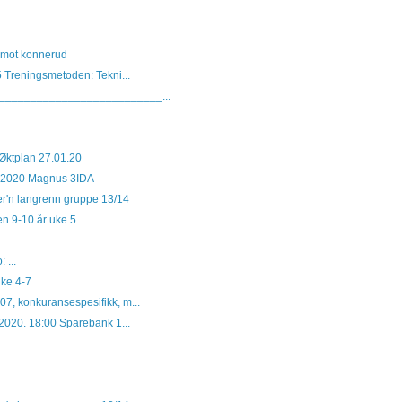
 mot konnerud
 Treningsmetoden: Tekni...
___________________________...
 Øktplan 27.01.20
.2020 Magnus 3IDA
er'n langrenn gruppe 13/14
ren 9-10 år uke 5
 ...
Uke 4-7
7, konkuransespesifikk, m...
.2020. 18:00 Sparebank 1...