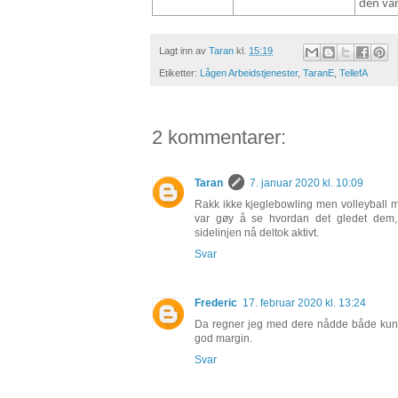
den var
Lagt inn av
Taran
kl.
15:19
Etiketter:
Lågen Arbeidstjenester
,
TaranE
,
TellefA
2 kommentarer:
Taran
7. januar 2020 kl. 10:09
Rakk ikke kjeglebowling men volleyball m
var gøy å se hvordan det gledet dem,
sidelinjen nå deltok aktivt.
Svar
Frederic
17. februar 2020 kl. 13:24
Da regner jeg med dere nådde både ku
god margin.
Svar