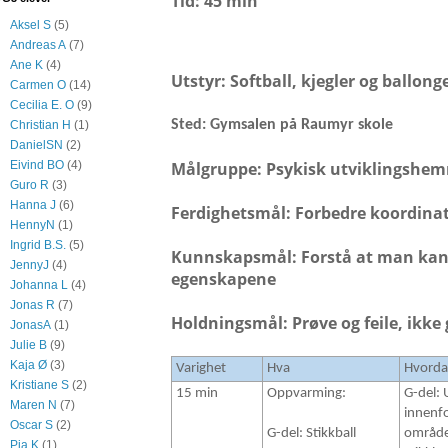
Tid: 45 min
Aksel S
(5)
Andreas A
(7)
Ane K
(4)
Utstyr: Softball, kjegler og ballong
Carmen O
(14)
Cecilia E. O
(9)
Sted: Gymsalen på Raumyr skole
Christian H
(1)
DanielSN
(2)
Eivind BO
(4)
Målgruppe: Psykisk utviklingsh
Guro R
(3)
Hanna J
(6)
Ferdighetsmål: Forbedre koordina
HennyN
(1)
Ingrid B.S.
(5)
Kunnskapsmål: Forstå at man kan 
JennyJ
(4)
egenskapene
Johanna L
(4)
Jonas R
(7)
Holdningsmål: Prøve og feile, ikke
JonasA
(1)
Julie B
(9)
Kaja Ø
(3)
Varighet
Hva
Hvord
Kristiane S
(2)
15 min
Oppvarming:
G-del: 
Maren N
(7)
innenfo
Oscar S
(2)
G-del: Stikkball
område
Pia K
(1)