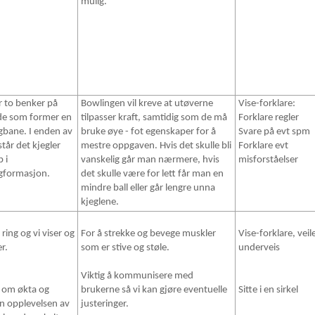
mulig.
r to benker på
Bowlingen vil kreve at utøverne
Vise-forklare:
ide som former en
tilpasser kraft, samtidig som de må
Forklare regler
gbane. I enden av
bruke øye - fot egenskaper for å
Svare på evt spm
tår det kjegler
mestre oppgaven. Hvis det skulle bli
Forklare evt
p i
vanskelig går man nærmere, hvis
misforståelser
gformasjon.
det skulle være for lett får man en
mindre ball eller går lengre unna
kjeglene.
i ring og vi viser og
For å strekke og bevege muskler
Vise-forklare, veil
r.
som er stive og støle.
underveis
Viktig å kommunisere med
 om økta og
brukerne så vi kan gjøre eventuelle
Sitte i en sirkel
n opplevelsen av
justeringer.