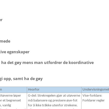
er
emmede
tive egenskaper
ha det gøy mens man utfordrer de koordinative
 gi opp, samt ha de gøy
an
Hvorfor
Undervisningsme
Utøverne løper
G-del: Strekregelen gjør at utøverne
Vise-forklare:
r et begrenset
må balansere og presisere øye-fot
Forklarer regler
, vanlig
for å ikke tråkke utenfor strekene.