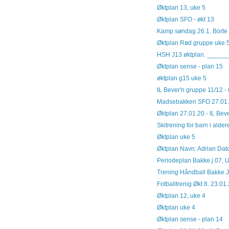
Øktplan 13, uke 5
Øktplan SFO - økt 13
Kamp søndag 26.1. Borte
Øktplan Rød gruppe uke 5
HSH J13 øktplan. _____
Øktplan sense - plan 15
øktplan g15 uke 5
IL Bever'n gruppe 11/12 -
Madsebakken SFO 27.01
Øktplan 27.01.20 - IL Bev
Skitrening for barn i alde
Øktplan uke 5
Øktplan Navn: Adrian Dato:
Periodeplan Bakke j 07, 
Trening Håndball Bakke J0
Fotballtrenig Økt 8. 23.01
Øktplan 12, uke 4
Øktplan uke 4
Øktplan sense - plan 14