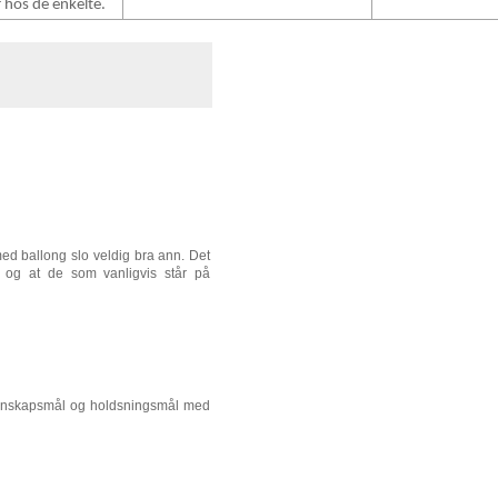
 hos de enkelte.
ed ballong slo veldig bra ann. Det
 og at de som vanligvis står på
nnskapsmål og holdsningsmål med