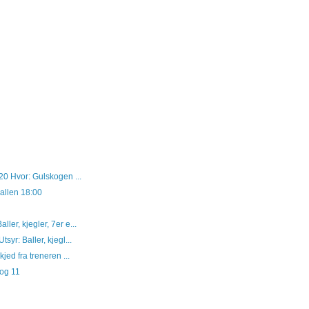
20 Hvor: Gulskogen ...
allen 18:00
ller, kjegler, 7er e...
yr: Baller, kjegl...
kjed fra treneren ...
 og 11