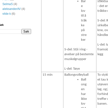
Bar
stikkba
SelmaS
(4)
e
- det er
aleksanderAV
(4)
lov
tråkke 
vilde k
(6)
til å
tråk
S-del: 
Søk
ke
sirkelb
på
kne, o
stre
håndle
ker
L-del: 
S-del: Stå i ring -
framsid
øvelser på bestemte
legg
muskelgrupper
L-del: Tøye
15 min
Ballongvolleyball
To styk
Ball
et tau 
ong
utøvern
en
lag, og
har
forhind
ikke
treffer
lov
banen