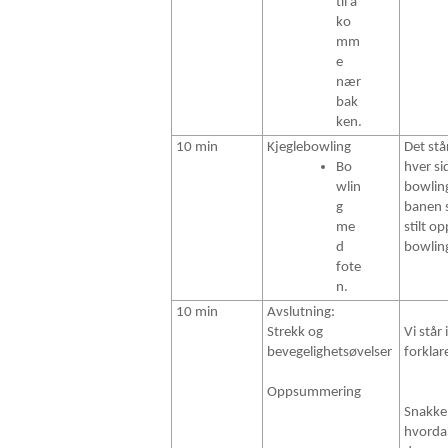
til å
ko
mm
e
nær
bak
ken.
10 min
Kjeglebowling
Det stå
Bo
hver s
wlin
bowlin
g
banen s
me
stilt op
d
bowlin
fote
n.
10 min
Avslutning:
Strekk og
Vi står 
bevegelighetsøvelser
forklare
Oppsummering
Snakke
hvorda