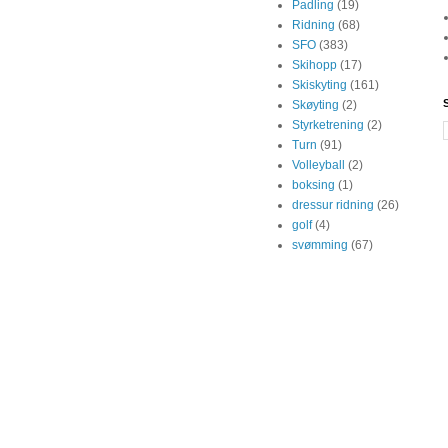
Padling
(19)
Ridning
(68)
SFO
(383)
Skihopp
(17)
Skiskyting
(161)
Skøyting
(2)
Styrketrening
(2)
Turn
(91)
Volleyball
(2)
boksing
(1)
dressur ridning
(26)
golf
(4)
svømming
(67)