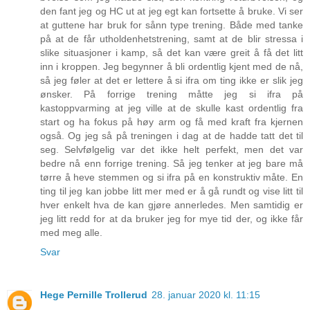
den fant jeg og HC ut at jeg egt kan fortsette å bruke. Vi ser
at guttene har bruk for sånn type trening. Både med tanke
på at de får utholdenhetstrening, samt at de blir stressa i
slike situasjoner i kamp, så det kan være greit å få det litt
inn i kroppen. Jeg begynner å bli ordentlig kjent med de nå,
så jeg føler at det er lettere å si ifra om ting ikke er slik jeg
ønsker. På forrige trening måtte jeg si ifra på
kastoppvarming at jeg ville at de skulle kast ordentlig fra
start og ha fokus på høy arm og få med kraft fra kjernen
også. Og jeg så på treningen i dag at de hadde tatt det til
seg. Selvfølgelig var det ikke helt perfekt, men det var
bedre nå enn forrige trening. Så jeg tenker at jeg bare må
tørre å heve stemmen og si ifra på en konstruktiv måte. En
ting til jeg kan jobbe litt mer med er å gå rundt og vise litt til
hver enkelt hva de kan gjøre annerledes. Men samtidig er
jeg litt redd for at da bruker jeg for mye tid der, og ikke får
med meg alle.
Svar
Hege Pernille Trollerud
28. januar 2020 kl. 11:15