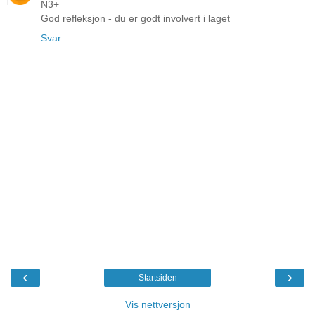
N3+
God refleksjon - du er godt involvert i laget
Svar
‹
›
Startsiden
Vis nettversjon