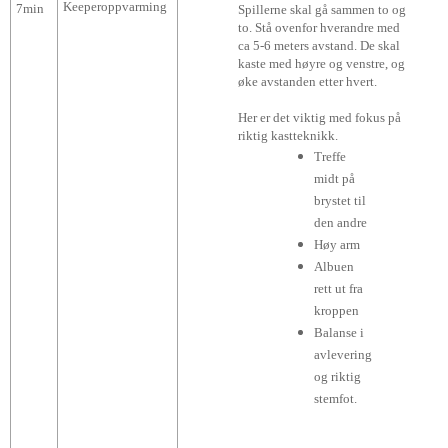
Keeperoppvarming
7min
Spillerne skal gå sammen to og
to. Stå ovenfor hverandre med
ca 5-6 meters avstand. De skal
kaste med høyre og venstre, og
øke avstanden etter hvert.
Her er det viktig med fokus på
riktig kastteknikk.
Treffe
midt på
brystet til
den andre
Høy arm
Albuen
rett ut fra
kroppen
Balanse i
avlevering
og riktig
stemfot.