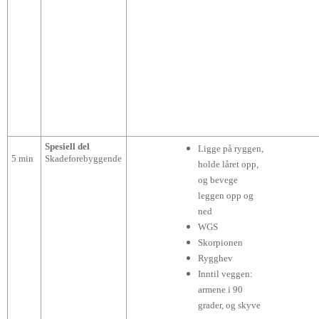
Spesiell del
Ligge på ryggen,
5 min
Skadeforebyggende
holde låret opp,
og bevege
leggen opp og
ned
WGS
Skorpionen
Rygghev
Inntil veggen:
armene i 90
grader, og skyve