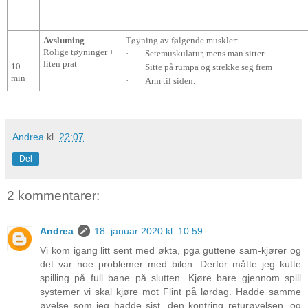
Avslutning
Tøyning av følgende muskler:
Rolige tøyninger +
·
Setemuskulatur, mens man sitter.
liten prat
10
·
Sitte på rumpa og strekke seg frem
min
·
Arm til siden.
Andrea
kl.
22:07
Del
2 kommentarer:
Andrea
18. januar 2020 kl. 10:59
Vi kom igang litt sent med økta, pga guttene sam-kjører og
det var noe problemer med bilen. Derfor måtte jeg kutte
spilling på full bane på slutten. Kjøre bare gjennom spill
systemer vi skal kjøre mot Flint på lørdag. Hadde samme
øvelse som jeg hadde sist, den kontring returøvelsen, og