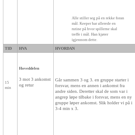
Alle stiller seg på en rekke foran
mål. Keeper har allerede en
rutine på hvor spillerne skal
treffe i mål. Han kjører
igjennom dette.
TID
HVA
HVORDAN
Hoveddelen
3 mot 3 ankomst
Går sammen 3 og 3. en gruppe starter i
15
og retur
forsvar, mens en annen i ankomst fra
min
andre siden. Deretter skal de som var i
angrep løpe tilbake i forsvar, mens en ny
gruppe løper ankomst. Slik holder vi på i
3-4 min x 3.