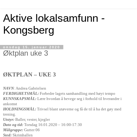
Aktive lokalsamfunn -
Kongsberg
onsdag 15. januar 2020
Øktplan uke 3
ØKTPLAN – UKE 3
NAVN
: Andrea Gabrielsen
FERDIGHETSMÅL:
Forbedre lagets samhandling med høyt tempo
KUNNSKAPSMÅL:
Lære hvordan å bevege seg i forhold til hverandre i
ankomst
HOLDNINGSMÅL:
Trivsel blant utøverne og få de til å ha det gøy med
trening.
Utstyr:
Baller, vester, kjegler
Dato og tid:
Torsdag 16.01.2020 – 16:00-17:30
Målgruppe:
Gutter 06
Sted:
Skrimhallen