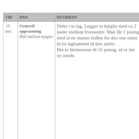
TID
HVA
HVORDAN
10
Generell
Deler i to lag. Legger to kjegler med ca 2
min
oppvarming
meter mellom hverandre. Man får 1 poen
Ball mellom kjegler
med at en stusser ballen fra den ene siden
til en lagkamerat til den andre.
Det er førstemann til 10 poeng, så er det
ny runde.