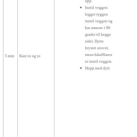
opp.
Inntil veggen:
legger ryggen
inntil veggen og
har armene i 90
grader til begge
sider. Dytte
brystet utover,
mens håndflaten
5 min
Kast to og to
er inntil veggen.
Hopp med dytt