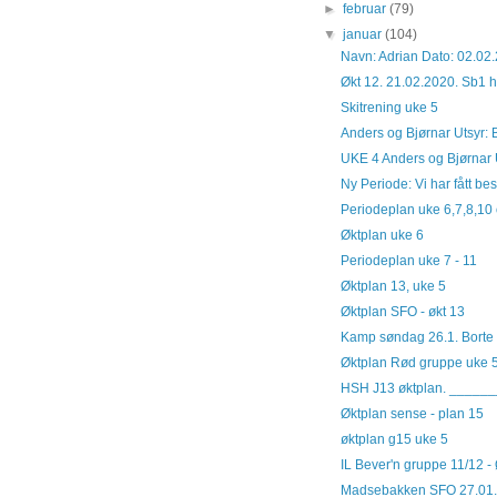
►
februar
(79)
▼
januar
(104)
Navn: Adrian Dato: 02.02.
Økt 12. 21.02.2020. Sb1 h
Skitrening uke 5
Anders og Bjørnar Utsyr: Ba
UKE 4 Anders og Bjørnar Uts
Ny Periode: Vi har fått bes
Periodeplan uke 6,7,8,10
Øktplan uke 6
Periodeplan uke 7 - 11
Øktplan 13, uke 5
Øktplan SFO - økt 13
Kamp søndag 26.1. Borte
Øktplan Rød gruppe uke 5
HSH J13 øktplan. _____
Øktplan sense - plan 15
øktplan g15 uke 5
IL Bever'n gruppe 11/12 -
Madsebakken SFO 27.01