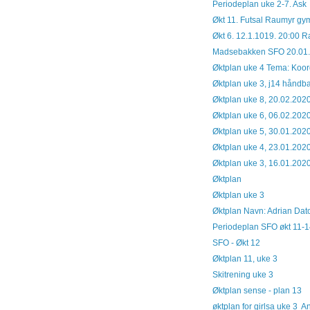
Periodeplan uke 2-7. Ask
Økt 11. Futsal Raumyr gy
Økt 6. 12.1.1019. 20:00 
Madsebakken SFO 20.01
Øktplan uke 4 Tema: Koord
Øktplan uke 3, j14 håndba
Øktplan uke 8, 20.02.202
Øktplan uke 6, 06.02.202
Øktplan uke 5, 30.01.202
Øktplan uke 4, 23.01.202
Øktplan uke 3, 16.01.202
Øktplan ..
Øktplan uke 3
Øktplan Navn: Adrian Dato:
Periodeplan SFO økt 11-
SFO - Økt 12
Øktplan 11, uke 3
Skitrening uke 3
Øktplan sense - plan 13
øktplan for girlsa uke 3 An