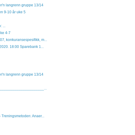
er'n langrenn gruppe 13/14
ren 9-10 år uke 5
 ...
Uke 4-7
7, konkuransespesifikk, m...
.2020. 18:00 Sparebank 1...
er'n langrenn gruppe 13/14
______________________...
 Treningsmetoden: Anaer...