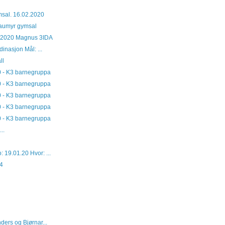
msal. 16.02.2020
Raumyr gymsal
.2020 Magnus 3IDA
inasjon Mål: ...
ll
0 - K3 barnegruppa
0 - K3 barnegruppa
0 - K3 barnegruppa
0 - K3 barnegruppa
0 - K3 barnegruppa
.
 19.01.20 Hvor: ...
14
ders og Bjørnar...