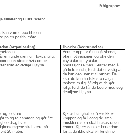
Målgruppe:
stilarter og i ulikt terreng.
 kan varme opp til renn.
g på en positiv måte.
rdan (organisering)
Hvorfor (begrunnelse)
metoden.
Varmer opp for å unngå skader,
år én runde gjennom løypa rolig.
øke motivasjonen og øke den
per noen steder hvis det er
psykiske og fysiske
ter som er viktige i løypa.
prestasjonsevnen. Starter med å
gå hele runda, fordi det er viktig at
de kan den utenat til rennet. Da
skal de kun ha fokus på å gå
raskest mulig. Viktig at de går
rolig, fordi da får de bedre med seg
detaljene i løypa.
- og forklare
Kjører hurtighet for å «vekke»
år to og to sammen og går fire
kroppen og få i gang de små
ighetsdrag hver.
musklene som skal brukes under
tighetsdragene skal være på
rennet. Kjører ganske korte drag
rent 20 meter.
for at de ikke skal bli for slitne