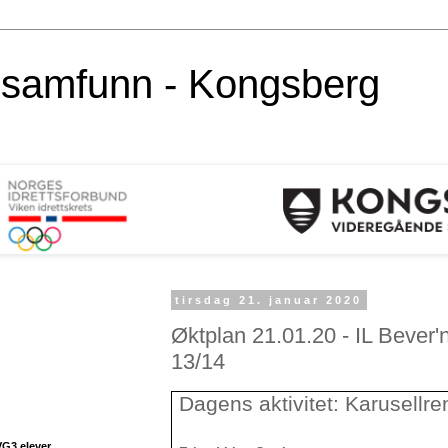
alsamfunn - Kongsberg
tirsdag 21. januar 2020
Øktplan 21.01.20 - IL Bever'
13/14
Dagens aktivitet: Karusellre
VG3 elever