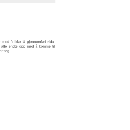
 med å ikke få gjennomført økta.
rdi alle endte opp med å komme til
for seg