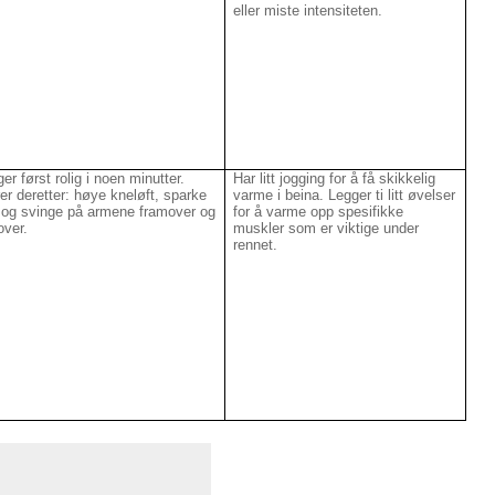
eller miste intensiteten.
er først rolig i noen minutter.
Har litt jogging for å få skikkelig
er deretter: høye kneløft, sparke
varme i beina. Legger ti litt øvelser
 og svinge på armene framover og
for å varme opp spesifikke
over.
muskler som er viktige under
rennet.