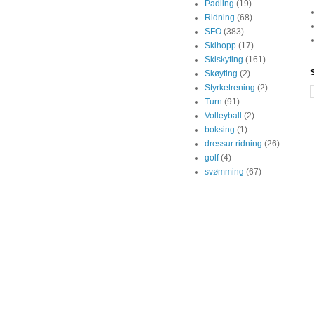
Padling
(19)
Ridning
(68)
SFO
(383)
Skihopp
(17)
Skiskyting
(161)
Skøyting
(2)
Styrketrening
(2)
Turn
(91)
Volleyball
(2)
boksing
(1)
dressur ridning
(26)
golf
(4)
svømming
(67)