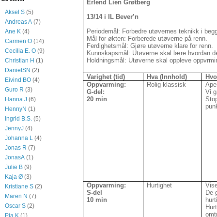
Erlend Lien Grøtberg
Aksel S
(5)
13/14 i IL Bever’n
Andreas A
(7)
Periodemål: Forbedre utøvernes teknikk i begge 
Ane K
(4)
Mål for økten: Forberede utøverne på renn.
Carmen O
(14)
Ferdighetsmål: Gjøre utøverne klare for renn.
Cecilia E. O
(9)
Kunnskapsmål: Utøverne skal lære hvordan de
Holdningsmål: Utøverne skal oppleve oppvrmin
Christian H
(1)
DanielSN
(2)
Varighet (tid)
Hva (Innhold)
Hvo
Eivind BO
(4)
Oppvarming:
Rolig klassisk
Ape
Guro R
(3)
G-del:
Vi g
20 min
Stop
Hanna J
(6)
punk
HennyN
(1)
Ingrid B.S.
(5)
JennyJ
(4)
Johanna L
(4)
Jonas R
(7)
JonasA
(1)
Julie B
(9)
Kaja Ø
(3)
Oppvarming:
Hurtighet
Vise
Kristiane S
(2)
S-del
De g
Maren N
(7)
10 min
hurt
Oscar S
(2)
Hur
omt
Pia K
(1)