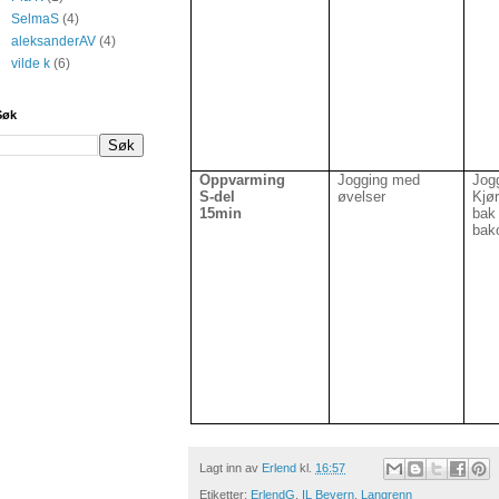
SelmaS
(4)
aleksanderAV
(4)
vilde k
(6)
Søk
Oppvarming
Jogging med
Jogg
S-del
øvelser
Kjør
15min
bak
bak
Lagt inn av
Erlend
kl.
16:57
Etiketter:
ErlendG
,
IL Bevern
,
Langrenn