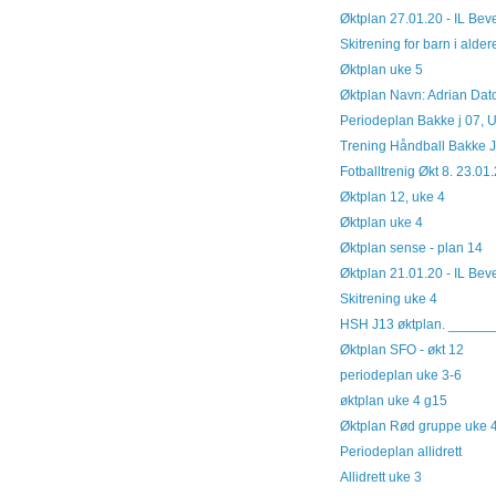
Øktplan 27.01.20 - IL Bev
Skitrening for barn i alde
Øktplan uke 5
Øktplan Navn: Adrian Dato:
Periodeplan Bakke j 07, 
Trening Håndball Bakke J0
Fotballtrenig Økt 8. 23.01
Øktplan 12, uke 4
Øktplan uke 4
Øktplan sense - plan 14
Øktplan 21.01.20 - IL Bev
Skitrening uke 4
HSH J13 øktplan. _____
Øktplan SFO - økt 12
periodeplan uke 3-6
øktplan uke 4 g15
Øktplan Rød gruppe uke 4
Periodeplan allidrett
Allidrett uke 3