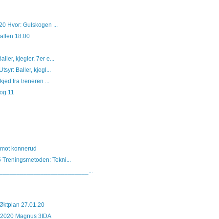
20 Hvor: Gulskogen ...
allen 18:00
ller, kjegler, 7er e...
yr: Baller, kjegl...
kjed fra treneren ...
 og 11
 mot konnerud
 Treningsmetoden: Tekni...
___________________________...
 Øktplan 27.01.20
.2020 Magnus 3IDA