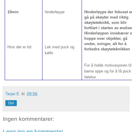
10min
hinderløype
Hinderløype der fokuset e
gå på skøyter med riktig
skøyteteknikk, som blir
forklart i starten av øvelse
Hinderløypen innebærer 
hoppe over objekter, gå
under, svinger, alt for å
Hvis det er tid
Lek med puck og
forbedre skøyteteknikken
kølle
For å holde motivasjonen til
barna oppe og for å få puck
følelse.
Tarjei E.
kl.
09:56
Del
Ingen kommentarer:
Legg inn en kommentar