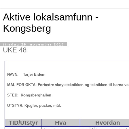
Aktive lokalsamfunn -
Kongsberg
tirsdag 29. november 2016
UKE 48
NAVN: Tarjei Eidem DAT
MÅL FOR ØKTA: Forbedre skøyteteknikken og teknikken til barna ved 
STED: Kongsberghallen
UTSTYR: Kjegler, pucker, mål.
TID/Utstyr
Hva
Hvordan