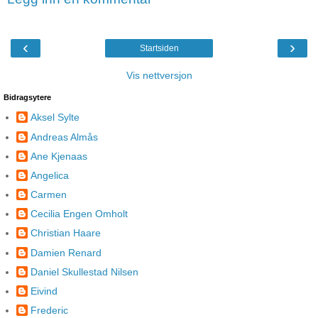
‹
›
Startsiden
Vis nettversjon
Bidragsytere
Aksel Sylte
Andreas Almås
Ane Kjenaas
Angelica
Carmen
Cecilia Engen Omholt
Christian Haare
Damien Renard
Daniel Skullestad Nilsen
Eivind
Frederic