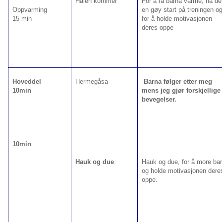
Haien kommer
For å få barna varme, ha de
Oppvarming
en gøy start på treningen o
15 min
for å holde motivasjonen
deres oppe
Hoveddel
Hermegåsa
Barna følger etter meg
10min
mens jeg gjør forskjellige
bevegelser.
10min
Hauk og due
Hauk og due, for å more ba
og holde motivasjonen dere
oppe.