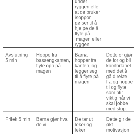
under
ryggen eller
at de bruker
isoppor
pølser til å
hjelpe de å
flyte på
magen eller
ryggen.
Avslutning
Hoppe fra
Barna
Dette er gjør
5 min
bassengkanten,
hopper fra
de for og bli
flyte opp på
kanten, og
komfortabel
magen
legger seg
med det å
til å flyte på
gå direkte
magen.
fra og hoppe
til og flyte
som blir
viktig når vi
skal jobbe
med stup.
Frilek 5 min
Barna gjør hva
De tar ut
Dette gir de
de vil
leker og
økt
leker
motivasjon