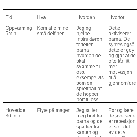
Tid
Hva
Hvordan
Hvorfor
Oppvarming
Kom alle mine
Jeg og
Dette
5min
små delfiner
hjelpe
aktiviserer
instruktøren
barna. De
forteller
syntes også
barna
dette er gøy
hvordan de
og gjør at de
skal
ofte får litt
svømme til
mer
oss,
motivasjon
eksempelvis
til å
som en
gjennomføre
sprettball at
de hopper
bort til oss
Hoveddel
Flyte på magen
Jeg stiller
For og lære
30 min
meg bort fra
de øvelsene
barna og de
er repetisjon
sparker fra
er stor del
kanten og
av det vi