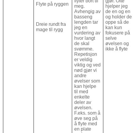
flyter bort til
gjør. Ofte
Flyte på ryggen
meg.
hjelper jeg
Avhengig av
de en og en
basseng
og holder de
lengden tar
oppe så de
Dreie rundt fra
jeg en
kan kun
mage til rygg
vurdering av
fokusere på
hvor langt
selve
de skal
øvelsen og
svømme.
ikke å flyte
Repetisjon
er veldig
viktig og ved
nød gjør vi
andre
øvelser som
kan hjelpe
til med
enkelte
deler av
øvelsen.
F.eks. som å
øve seg på
å flyte med
en plate