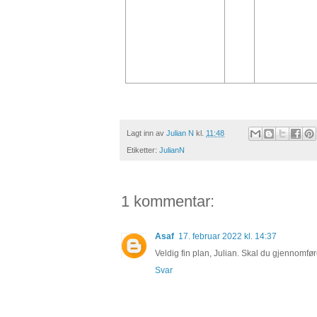
Lagt inn av
Julian N
kl.
11:48
Etiketter:
JulianN
1 kommentar:
Asaf
17. februar 2022 kl. 14:37
Veldig fin plan, Julian. Skal du gjennom
Svar