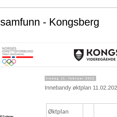
alsamfunn - Kongsberg
fredag 11. februar 2022
Innebandy øktplan 11.02.20
Øktplan
VG3 elever