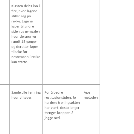
Klassen deles inn i
fire, hvor lagene
stiller seg på
rekke. Lagene
løper til andre
siden av gymsalen
hvor de snurrer
rundt 15 ganger
og deretter løper
tilbake før
nestemann i rekke
kan starte.
Samle alle i en ring
For å bedre
Ape
hvor vi tøyer.
restitusjonstiden. Jo
metoden
hardere treningsøkten
har vært, desto lenger
trenger kroppen å
jogge ned.