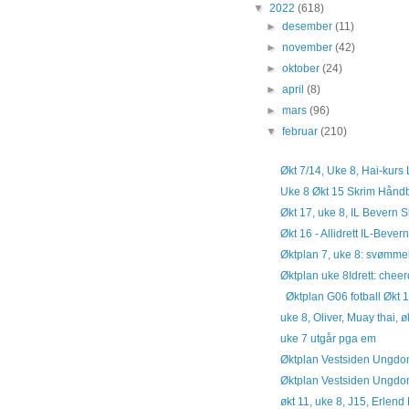
▼
2022
(618)
►
desember
(11)
►
november
(42)
►
oktober
(24)
►
april
(8)
►
mars
(96)
▼
februar
(210)
Økt 7/14, Uke 8, Hai-kurs
Uke 8 Økt 15 Skrim Hånd
Økt 17, uke 8, IL Bevern S
Økt 16 - Allidrett IL-Bever
Øktplan 7, uke 8: svømmek
Øktplan uke 8Idrett: chee
Øktplan G06 fotball Økt 
uke 8, Oliver, Muay thai, ø
uke 7 utgår pga em
Øktplan Vestsiden Ungdo
Øktplan Vestsiden Ungdo
økt 11, uke 8, J15, Erlen