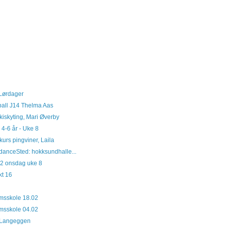
 Lørdager
ball J14 Thelma Aas
kiskyting, Mari Øverby
n 4-6 år - Uke 8
urs pingviner, Laila
rdanceSted: hokksundhalle...
12 onsdag uke 8
kt 16
msskole 18.02
msskole 04.02
d Langeggen