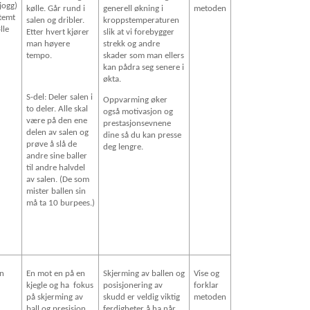
jogg)
kølle. Går rund i
generell økning i
metoden
temt
salen og dribler.
kroppstemperaturen
lle
Etter hvert kjører
slik at vi forebygger
man høyere
strekk og andre
tempo.
skader som man ellers
kan pådra seg senere i
økta.
S-del: Deler salen i
Oppvarming øker
to deler. Alle skal
også motivasjon og
være på den ene
prestasjonsevnene
delen av salen og
dine så du kan presse
prøve å slå de
deg lengre.
andre sine baller
til andre halvdel
av salen. (De som
mister ballen sin
må ta 10 burpees.)
n
En mot en på en
Skjerming av ballen og
Vise og
kjegle og ha
fokus
posisjonering av
forklar
på skjerming av
skudd er veldig viktig
metoden
ball og presisjon
ferdigheter å ha når