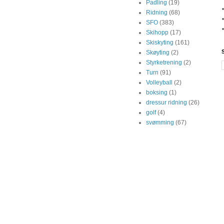
Padling
(19)
Ridning
(68)
SFO
(383)
Skihopp
(17)
Skiskyting
(161)
Skøyting
(2)
Styrketrening
(2)
Turn
(91)
Volleyball
(2)
boksing
(1)
dressur ridning
(26)
golf
(4)
svømming
(67)