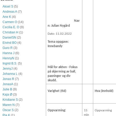
Aksel S
(5)
Andreas A
(7)
Ane K
(4)
Nav
Carmen O
(14)
n: Julian Nygård
Cecilia E. O
(9)
Christian H
(1)
Dato: 11.02.2022
DanielSN
(2)
Tema oppgave:
Eivind BO
(4)
Innebandy
Guro R
(3)
Hanna J
(6)
HennyN
(1)
Ingrid B.S.
(5)
Mål for økten - Fokus
JennyJ
(4)
på skjerming av ball,
Johanna L
(4)
pasninger og div
Jonas R
(7)
skudd.
JonasA
(1)
Julie B
(9)
Varighet (tid)
Hva (Innhold)
Kaja Ø
(3)
Kristiane S
(2)
Maren N
(7)
Oscar S
(2)
Oppvarming:
15
Oppvarming
min
Pia K
(1)