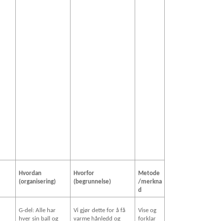
Hvordan
Hvorfor
Metode
(organisering)
(begrunnelse)
/merkna
d
G-del: Alle har
Vi gjør dette for å få
Vise og
hver sin ball og
varme hånledd og
forklar