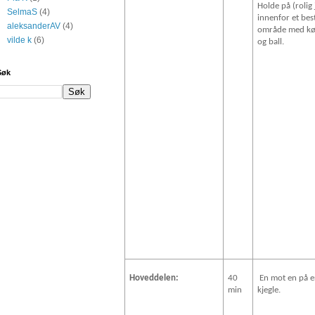
Holde på (rolig 
SelmaS
(4)
innenfor et bes
aleksanderAV
(4)
område med kø
vilde k
(6)
og ball.
Søk
Hoveddelen:
40
En mot en på e
min
kjegle.