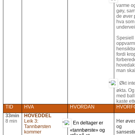
varme og
gøy, sam
de øver 
hva som 
undervei
Spesiell
oppvarm
hensikt
fordi kr
forbered
hovedakt
man skal
Økt int
økta. Og 
med ball 
kaste ett
TID
HVA
HVORDAN
HVORF
33min
HOVEDDEL
8 min
Leik 3:
Her øves
En deltager er
Tannbørsten
og
«tannbørste» og
kommer
sansesti