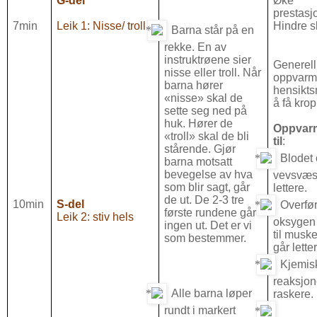
G-del
Øke
prestas
7min
Leik 1: Nisse/ troll
Hindre s
Barna står på en
rekke. En av
instruktrøene sier
Generell
nisse eller troll. Når
oppvarm
barna hører
hensikts
«nisse» skal de
å få kro
sette seg ned på
huk. Hører de
Oppvarm
«troll» skal de bli
til
:
stårende. Gjør
Blodet
barna motsatt
bevegelse av hva
vevsvæsk
som blir sagt, går
lettere.
de ut. De 2-3 tre
10min
S-del
Overfø
første rundene går
Leik 2: stiv hels
oksygen 
ingen ut. Det er vi
til musk
som bestemmer.
går lette
Kjemis
reaksjon
Alle barna løper
raskere.
rundt i markert