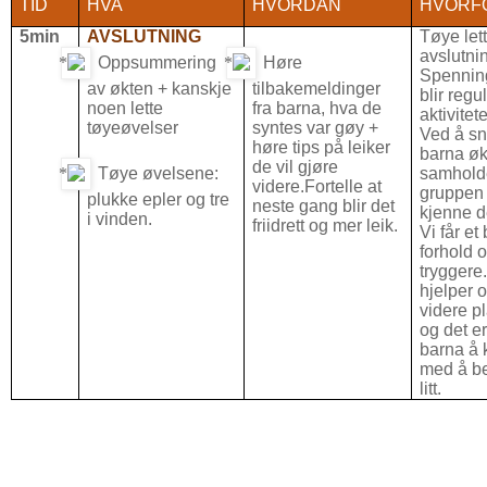
TID
HVA
HVORDAN
HVORF
5min
AVSLUTNING
Tøye let
avslutni
Oppsummering
Høre
Spennin
av økten + kanskje
tilbakemeldinger
blir regul
noen lette
fra barna, hva de
aktivitet
tøyeøvelser
syntes var gøy +
Ved å s
høre tips på leiker
barna øk
de vil gjøre
Tøye øvelsene:
samholde
videre.Fortelle at
gruppen 
plukke epler og tre
neste gang blir det
kjenne 
i vinden.
friidrett og mer leik.
Vi får et
forhold o
tryggere
hjelper o
videre p
og det er
barna å
med å b
litt.