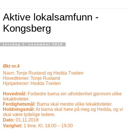
Aktive lokalsamfunn -
Kongsberg
torsdag 1. november 2018
Økt nr.4
Navn:
Tonje Rustand og Hedda Tveiten
Hovedtrener:
Tonje Rustand
Hjelpetrener:
Hedda Tveiten
Hovedmål:
Forbedre barna sin utholdenhet gjennom ulike
lekaktiviteter.
Ferdighetsmål:
Barna skal mestre ulike lekaktiviteter.
Holdningsmål:
At barna skal høre på meg og Hedda, og vi
skal være tydelige ledere.
Dato:
01.11.2018
Varighet:
1 time. Kl. 18.00 – 19.00