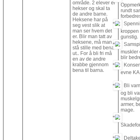
område. 2 elever er
Oppmer
hekser og skal ta
rundt sa
de andre barne.
forbedre
Heksene har på
Spenni
seg vest slik at
man ser hvem det
kroppen 
er. Blir man tatt av
gunstig.
heksene, må man
Samspi
stå stille med bena
muskler 
ut.. For å bli fri må
blir bedr
en av de andre
krabbe gjennom
Konsen
bena til barna.
evne KA
Bli var
og bli va
muskelg
armer, b
mage.
Skadefo
Deltake