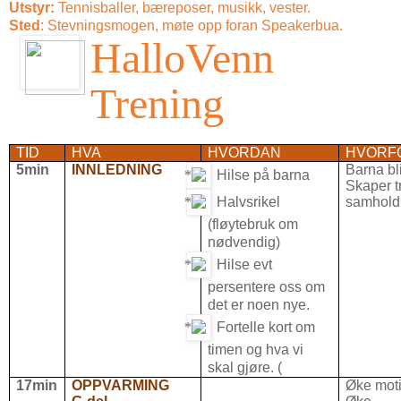
Utstyr:
Tennisballer, bæreposer, musikk, vester.
Sted
: Stevningsmogen, møte opp foran Speakerbua.
HalloVenn
Trening
TID
HVA
HVORDAN
HVORF
5min
INNLEDNING
Barna bli
Hilse på barna
Skaper t
Halvsrikel
samhold
(fløytebruk om
nødvendig)
Hilse evt
persentere oss om
det er noen nye.
Fortelle kort om
timen og hva vi
skal gjøre. (
17min
OPPVARMING
Øke mot