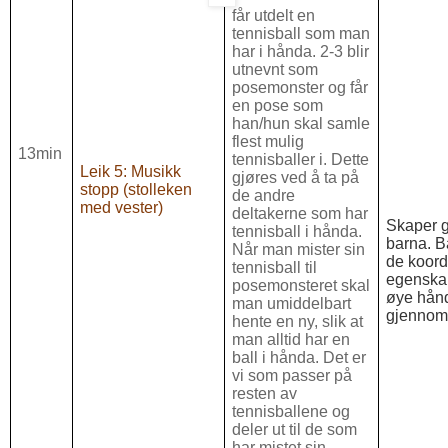
får utdelt en
tennisball som man
har i hånda. 2-3 blir
utnevnt som
posemonster og får
en pose som
han/hun skal samle
flest mulig
13min
tennisballer i. Dette
Leik 5: Musikk
gjøres ved å ta på
stopp (stolleken
de andre
med vester)
deltakerne som har
Skaper 
tennisball i hånda.
barna. B
Når man mister sin
de koord
tennisball til
egenskap
posemonsteret skal
øye hånd
man umiddelbart
gjennom
hente en ny, slik at
man alltid har en
ball i hånda. Det er
vi som passer på
resten av
tennisballene og
deler ut til de som
har mistet sin.