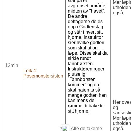
står på et
Mer løpi
avgrenset område i
utholden
midten av "havet".
også.
De andre
deltagerne deles
opp i Godterislag
og står i hvert sitt
hjørne. Instruktør
sier hvilke godteri
som skal ut og
løpe. Disse skal da
sirkle rundt
tannbørsten.
12min
Instruktøren roper
Leik 4:
plutselig
Posemonstersisten
"Tannbørsten
kommer" og da
skal haien ta så
mange godteri han
kan mens de
Her øves
rømmer tilbake til
og
sitt hjørne.
sansesti
Mer løpi
utholden
Alle deltakerne
også.