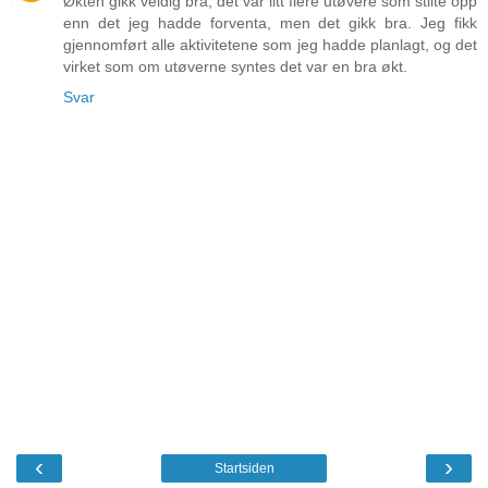
Økten gikk veldig bra, det var litt flere utøvere som stilte opp
enn det jeg hadde forventa, men det gikk bra. Jeg fikk
gjennomført alle aktivitetene som jeg hadde planlagt, og det
virket som om utøverne syntes det var en bra økt.
Svar
‹
›
Startsiden