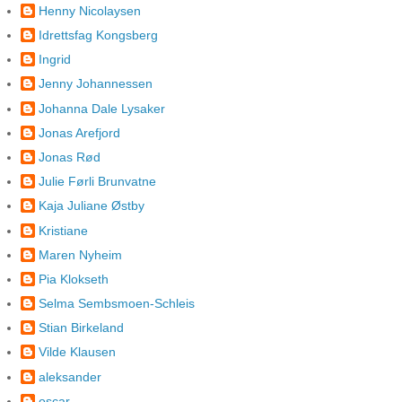
Henny Nicolaysen
Idrettsfag Kongsberg
Ingrid
Jenny Johannessen
Johanna Dale Lysaker
Jonas Arefjord
Jonas Rød
Julie Førli Brunvatne
Kaja Juliane Østby
Kristiane
Maren Nyheim
Pia Klokseth
Selma Sembsmoen-Schleis
Stian Birkeland
Vilde Klausen
aleksander
oscar