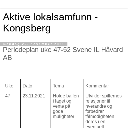
Aktive lokalsamfunn -
Kongsberg
mandag 22. november 2021
Periodeplan uke 47-52 Svene IL Håvard
AB
Uke
Dato
Tema
Kommentar
47
23.11.2021
Holde ballen
Utvikler spillernes
i laget og
relasjoner til
vente på
hverandre og
gode
forbedrer
muligheter
tålmodigheten
deres i en
eventuell