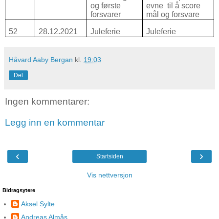
og første
evne
til å score
forsvarer
mål og forsvare
52
28.12.2021
Juleferie
Juleferie
Håvard Aaby Bergan
kl.
19:03
Del
Ingen kommentarer:
Legg inn en kommentar
‹
›
Startsiden
Vis nettversjon
Bidragsytere
Aksel Sylte
Andreas Almås