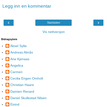
Legg inn en kommentar
‹
›
Startsiden
Vis nettversjon
Bidragsytere
Aksel Sylte
Andreas Almås
Ane Kjenaas
Angelica
Carmen
Cecilia Engen Omholt
Christian Haare
Damien Renard
Daniel Skullestad Nilsen
Eivind