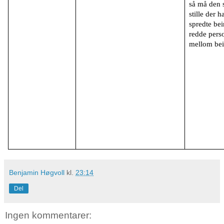
så må den s
stille der 
spredte bei
redde pers
mellom bei
Benjamin Høgvoll
kl.
23:14
Del
Ingen kommentarer: