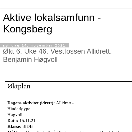
Aktive lokalsamfunn -
Kongsberg
søndag 14. november 2021
Økt 6. Uke 46. Vestfossen Allidrett.
Benjamin Høgvoll
Øktplan
Dagens aktivitet (idrett):
Allidrett -
Hinderløy
Høgvoll
Dato:
15.11.21
Klasse:
3IDB