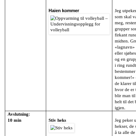
Haien kommer
Jeg utpeke
som skal 
meg, resten 
grupper som
firkant run
midten. Gr
«lagnavn» s
eller sjøhe
og en grup
i ring rundt
bestemmer 
kommer!» da
de klarer ti
hvor de er 
blir man til
helt til det
igjen.
Avslutning:
10 min
Stiv heks
Jeg peker u
hekser, de 
å ta alle d