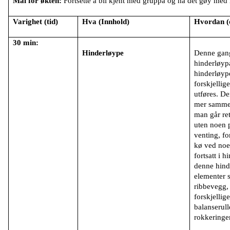
Mål for økten:
Fortsette å bli kjent med gruppa og ha det gøy med 
Varighet (tid)
Hva (Innhold)
Hvordan (
30 min:
Hinderløype
Denne gange
hinderløyp
hinderløype
forskjellig
utføres. D
mer samme
man går rett
uten noen 
venting, fo
kø ved noe
fortsatt i 
denne hind
elementer s
ribbevegg,
forskjellig
balanserull
rokkeringe