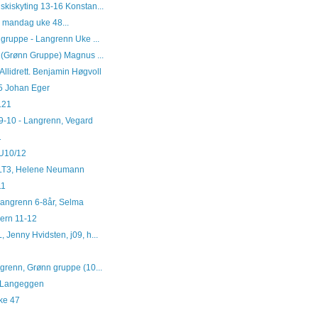
skiskyting 13-16 Konstan...
5 mandag uke 48...
å gruppe - Langrenn Uke ...
i (Grønn Gruppe) Magnus ...
Allidrett. Benjamin Høgvoll
5 Johan Eger
.21
 9-10 - Langrenn, Vegard
1
t U10/12
e LT3, Helene Neumann
11
 langrenn 6-8år, Selma
vern 11-12
, Jenny Hvidsten, j09, h...
ngrenn, Grønn gruppe (10...
d Langeggen
uke 47