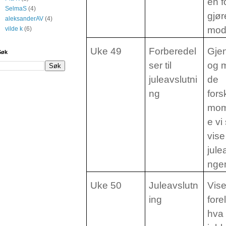
en f
SelmaS
(4)
gjør
aleksanderAV
(4)
mod
vilde k
(6)
Uke 49
Forberedel
Gje
Søk
ser til
og 
juleavslutni
de
ng
fors
mom
e vi
vise 
jule
nge
Uke 50
Juleavslutn
Vis
ing
fore
hva 