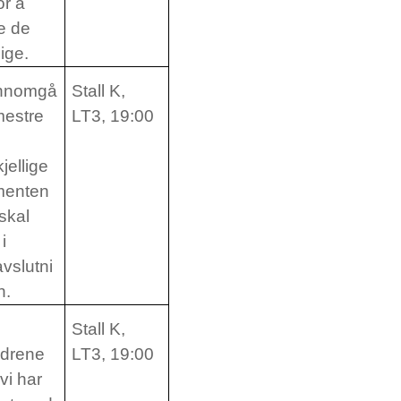
or å
e de
ige.
nnomgå
Stall K,
mestre
LT3, 19:00
kjellige
enten
 skal
i
avslutni
n.
e
Stall K,
ldrene
LT3, 19:00
vi har