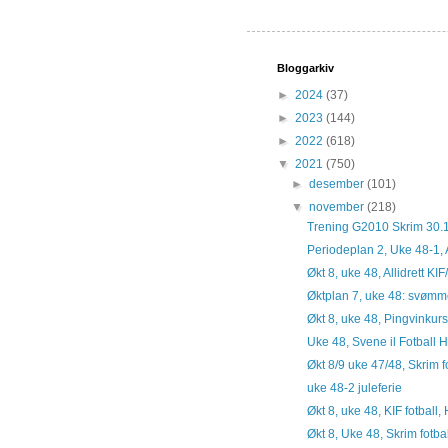
Bloggarkiv
►
2024
(37)
►
2023
(144)
►
2022
(618)
▼
2021
(750)
►
desember
(101)
▼
november
(218)
Trening G2010 Skrim 30.
Periodeplan 2, Uke 48-1, A
Økt 8, uke 48, Allidrett KI
Øktplan 7, uke 48: svømme
Økt 8, uke 48, Pingvinkurs
Uke 48, Svene il Fotball 
Økt 8/9 uke 47/48, Skrim fo
uke 48-2 juleferie
Økt 8, uke 48, KIF fotbal
Økt 8, Uke 48, Skrim fotba