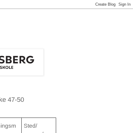
uke 47-50
ningsm
Sted/