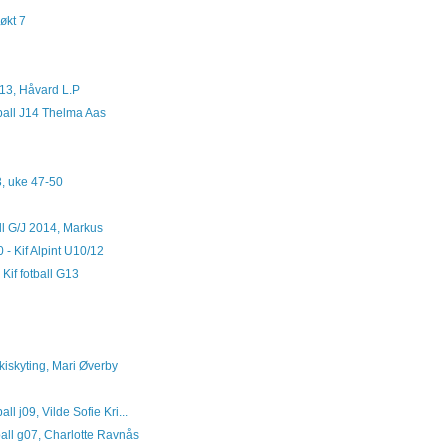
økt 7
 J13, Håvard L.P
ball J14 Thelma Aas
3, uke 47-50
ll G/J 2014, Markus
 - Kif Alpint U10/12
Kif fotball G13
kiskyting, Mari Øverby
ll j09, Vilde Sofie Kri...
ball g07, Charlotte Ravnås