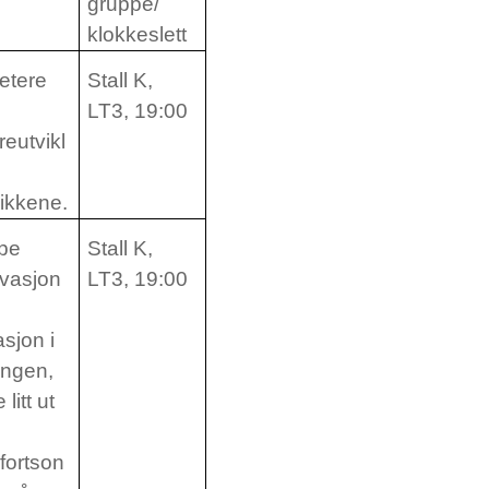
gruppe/
klokkeslett
etere
Stall K,
LT3, 19:00
reutvikl
ikkene.
pe
Stall K,
ivasjon
LT3, 19:00
d
asjon i
ingen,
 litt ut
fortson