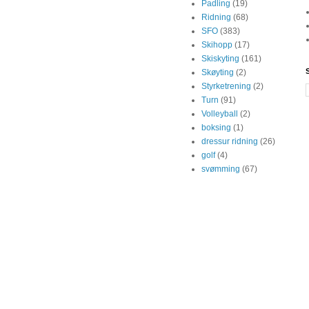
Padling
(19)
Ridning
(68)
SFO
(383)
Skihopp
(17)
Skiskyting
(161)
Skøyting
(2)
Styrketrening
(2)
Turn
(91)
Volleyball
(2)
boksing
(1)
dressur ridning
(26)
golf
(4)
svømming
(67)