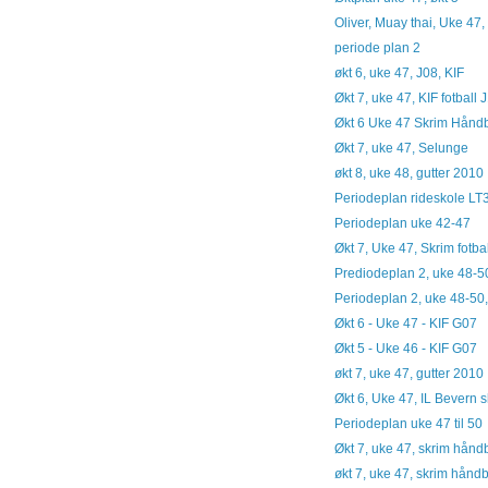
Oliver, Muay thai, Uke 47, 
periode plan 2
økt 6, uke 47, J08, KIF
Økt 7, uke 47, KIF fotball
Økt 6 Uke 47 Skrim Hånd
Økt 7, uke 47, Selunge
økt 8, uke 48, gutter 2010
Periodeplan rideskole LT
Periodeplan uke 42-47
Økt 7, Uke 47, Skrim fotba
Prediodeplan 2, uke 48-50
Periodeplan 2, uke 48-50, 
Økt 6 - Uke 47 - KIF G07
Økt 5 - Uke 46 - KIF G07
økt 7, uke 47, gutter 2010
Økt 6, Uke 47, IL Bevern s
Periodeplan uke 47 til 50
Økt 7, uke 47, skrim håndba
økt 7, uke 47, skrim hånd