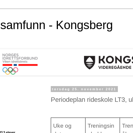
alsamfunn - Kongsberg
torsdag 25. november 2021
Periodeplan rideskole LT3, 
Uke og
Treningsin
Tre
VG3 elever