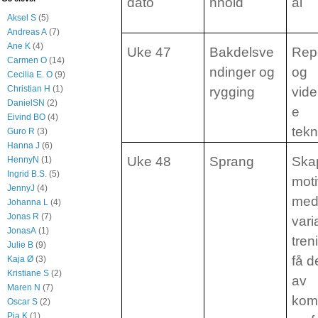
dato
nhold
ål
Aksel S
(5)
Andreas A
(7)
Ane K
(4)
Uke 47
Bakdelsve
Rep
Carmen O
(14)
ndinger og
og
Cecilia E. O
(9)
Christian H
(1)
rygging
vide
DanielSN
(2)
e
Eivind BO
(4)
tekn
Guro R
(3)
Hanna J
(6)
Uke 48
Sprang
Ska
HennyN
(1)
Ingrid B.S.
(5)
mot
JennyJ
(4)
me
Johanna L
(4)
Jonas R
(7)
vari
JonasA
(1)
tren
Julie B
(9)
få de
Kaja Ø
(3)
Kristiane S
(2)
av
Maren N
(7)
kom
Oscar S
(2)
Pia K
(1)