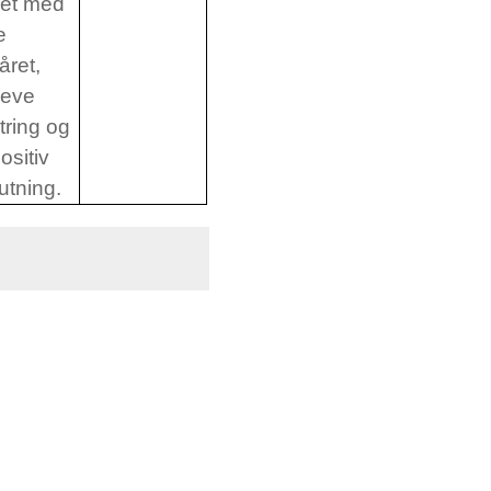
bet med
e
året,
leve
ring og
ositiv
utning.