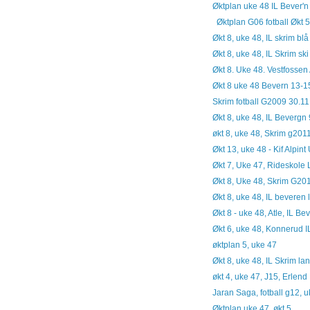
Øktplan uke 48 IL Bever'n 
Øktplan G06 fotball Økt 
Økt 8, uke 48, IL skrim bl
Økt 8, uke 48, IL Skrim sk
Økt 8. Uke 48. Vestfossen 
Økt 8 uke 48 Bevern 13-1
Skrim fotball G2009 30.11
Økt 8, uke 48, IL Bevergn
økt 8, uke 48, Skrim g201
Økt 13, uke 48 - Kif Alpin
Økt 7, Uke 47, Rideskol
Økt 8, Uke 48, Skrim G20
Økt 8, uke 48, IL beveren
Økt 8 - uke 48, Atle, IL Be
Økt 6, uke 48, Konnerud IL
øktplan 5, uke 47
Økt 8, uke 48, IL Skrim la
økt 4, uke 47, J15, Erlen
Jaran Saga, fotball g12, 
Øktplan uke 47, økt 5