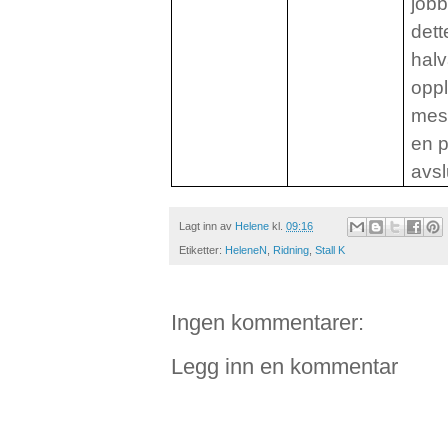
job
dett
halv
opp
mest
en p
avsl
Lagt inn av
Helene
kl.
09:16
Etiketter:
HeleneN
,
Ridning
,
Stall K
Ingen kommentarer:
Legg inn en kommentar