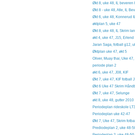
Økt 8, uke 48, IL beveren
Økt 8 - uke 48, Atle, IL Be
Økt 6, uke 48, Konnerud IL
øktplan 5, uke 47
Økt 8, uke 48, IL Skrim la
økt 4, uke 47, J15, Erlen
Jaran Saga, fotball g12, 
Øktplan uke 47, økt 5
Oliver, Muay thai, Uke 47, 
periode plan 2
økt 6, uke 47, J08, KIF
Økt 7, uke 47, KIF fotball
Økt 6 Uke 47 Skrim Hånd
Økt 7, uke 47, Selunge
økt 8, uke 48, gutter 2010
Periodeplan rideskole LT
Periodeplan uke 42-47
Økt 7, Uke 47, Skrim fotba
Prediodeplan 2, uke 48-50
Periodeplan 2, uke 48-50, 