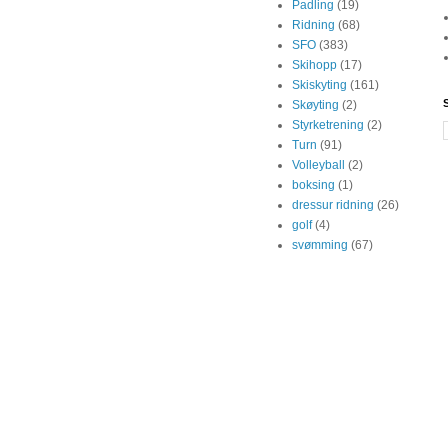
Padling
(19)
Ridning
(68)
SFO
(383)
Skihopp
(17)
Skiskyting
(161)
Skøyting
(2)
Styrketrening
(2)
Turn
(91)
Volleyball
(2)
boksing
(1)
dressur ridning
(26)
golf
(4)
svømming
(67)