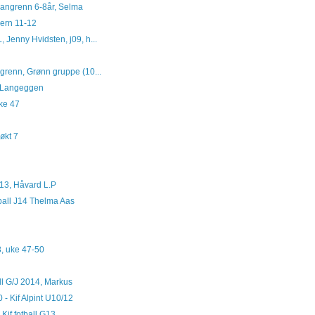
 langrenn 6-8år, Selma
vern 11-12
, Jenny Hvidsten, j09, h...
ngrenn, Grønn gruppe (10...
d Langeggen
uke 47
økt 7
 J13, Håvard L.P
ball J14 Thelma Aas
3, uke 47-50
ll G/J 2014, Markus
 - Kif Alpint U10/12
Kif fotball G13