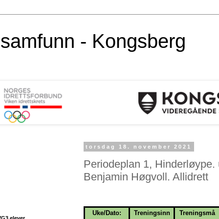
alsamfunn - Kongsberg
torsdag 18. november 2021
Periodeplan 1, Hinderløype.
Benjamin Høgvoll. Allidrett
Uke/Dato:
Treningsinn
Treningsmå
VG3 elever