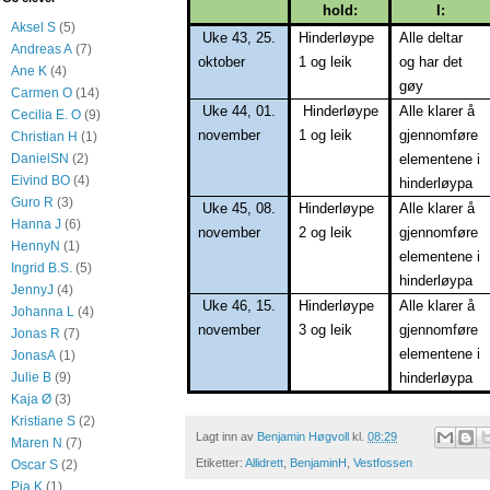
hold:
l:
Aksel S
(5)
Uke 43, 25.
Hinderløype
Alle deltar
Andreas A
(7)
oktober
1 og leik
og har det
Ane K
(4)
gøy
Carmen O
(14)
Uke 44, 01.
Hinderløype
Alle klarer å
Cecilia E. O
(9)
november
1 og leik
gjennomføre
Christian H
(1)
elementene i
DanielSN
(2)
Eivind BO
(4)
hinderløypa
Guro R
(3)
Uke 45, 08.
Hinderløype
Alle klarer å
Hanna J
(6)
november
2 og leik
gjennomføre
HennyN
(1)
elementene i
Ingrid B.S.
(5)
hinderløypa
JennyJ
(4)
Uke 46, 15.
Hinderløype
Alle klarer å
Johanna L
(4)
november
3 og leik
gjennomføre
Jonas R
(7)
elementene i
JonasA
(1)
hinderløypa
Julie B
(9)
Kaja Ø
(3)
Kristiane S
(2)
Lagt inn av
Benjamin Høgvoll
kl.
08:29
Maren N
(7)
Etiketter:
Allidrett
,
BenjaminH
,
Vestfossen
Oscar S
(2)
Pia K
(1)