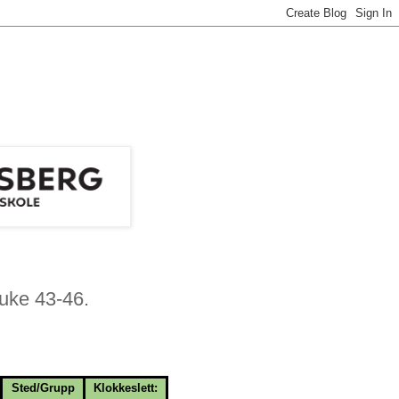
 uke 43-46.
Sted/Grupp
Klokkeslett: