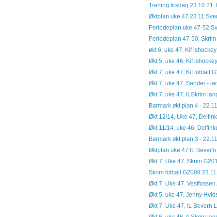
Trening tirsdag 23.10.21,
Øktplan uke 47 23.11 Sve
Periodeplan uke 47-52 S
Periodeplan 47-50, Skrim f
økt 6, uke 47, Kif ishocke
Økt 5, uke 46, Kif ishock
Økt 7, uke 47, Kif fotball 
Økt 7, uke 47, Sander - l
Økt 7, uke 47, ILSkrim lan
Barmark økt plan 4 - 22.1
Økt 12/14, Uke 47, Delfin
Økt 11/14, uke 46, Delfin
Barmark økt plan 3 - 22.1
Øktplan uke 47 IL Bever'n 
Økt 7, Uke 47, Skrim G20
Skrim fotball G2009 23.11
Økt 7. Uke 47. Vestfossen 
Økt 5, uke 47, Jenny Hvid
Økt 7, Uke 47, IL Bevern