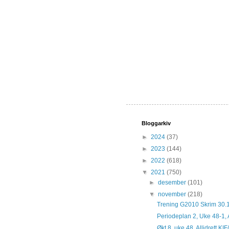
Bloggarkiv
►
2024
(37)
►
2023
(144)
►
2022
(618)
▼
2021
(750)
►
desember
(101)
▼
november
(218)
Trening G2010 Skrim 30.
Periodeplan 2, Uke 48-1, A
Økt 8, uke 48, Allidrett KI