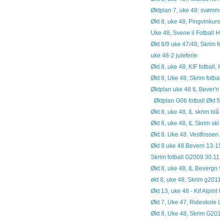
Øktplan 7, uke 48: svømme
Økt 8, uke 48, Pingvinkurs
Uke 48, Svene il Fotball 
Økt 8/9 uke 47/48, Skrim fo
uke 48-2 juleferie
Økt 8, uke 48, KIF fotbal
Økt 8, Uke 48, Skrim fotba
Øktplan uke 48 IL Bever'n 
Øktplan G06 fotball Økt 
Økt 8, uke 48, IL skrim bl
Økt 8, uke 48, IL Skrim sk
Økt 8. Uke 48. Vestfossen 
Økt 8 uke 48 Bevern 13-1
Skrim fotball G2009 30.11
Økt 8, uke 48, IL Bevergn
økt 8, uke 48, Skrim g201
Økt 13, uke 48 - Kif Alpin
Økt 7, Uke 47, Rideskol
Økt 8, Uke 48, Skrim G20