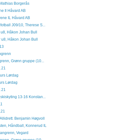
 Mathias Borgerås
ne Il Håvard AB
vene IL Håvard AB
otball J09/10, Therese S...
y u8, Håkon Johan Bull
ey u8, Håkon Johan Bull
G13
angrenn
grenn, Grønn gruppe (10...
1.21
kurs Lørdag
kurs Lørdag
1.21
skiskyting 13-16 Konstan...
11
.21
Allidrett. Benjamin Høgvoll
sten, Håndball, Konnerud IL
 Langrenn, Vegard