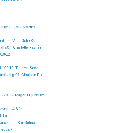
kiskyting, Mari Øverby
ll j09, Vilde Sofie Kri...
ball g07, Charlotte Ravnås
 U10/12
ll, J09/10, Therese Søde...
ndball g-07, Charlotte Ra...
all G2013, Magnus Bjurstrøm
Bevern - 4-6 år
skrim
 langrenn 6-8år, Selma
l, HeddaRF