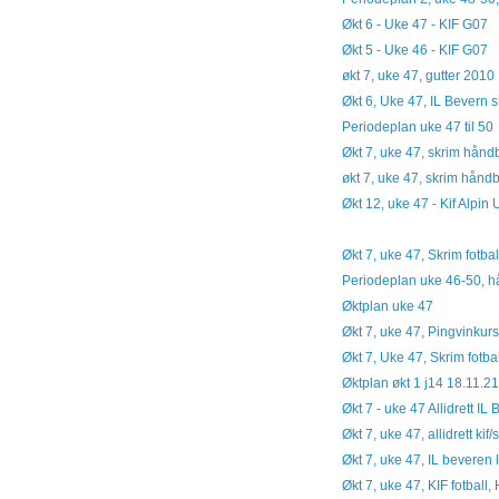
Økt 6 - Uke 47 - KIF G07
Økt 5 - Uke 46 - KIF G07
økt 7, uke 47, gutter 2010
Økt 6, Uke 47, IL Bevern s
Periodeplan uke 47 til 50
Økt 7, uke 47, skrim håndba
økt 7, uke 47, skrim hånd
Økt 12, uke 47 - Kif Alpin
Økt 7, uke 47, Skrim fotba
Periodeplan uke 46-50, hå
Øktplan uke 47
Økt 7, uke 47, Pingvinkurs
Økt 7, Uke 47, Skrim fotb
Øktplan økt 1 j14 18.11.21
Økt 7 - uke 47 Allidrett IL 
Økt 7, uke 47, allidrett kif/
Økt 7, uke 47, IL beveren
Økt 7, uke 47, KIF fotbal