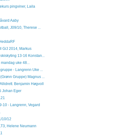
kurs pingviner, Laila
Håvard Aaby
tball, J09/10, Therese ...
l, HeddaRF
ll G/J 2014, Markus
skiskyting 13-16 Konstan...
5 mandag uke 48...
å gruppe - Langrenn Uke ...
i (Grønn Gruppe) Magnus ...
Allidrett. Benjamin Høgvoll
5 Johan Eger
.21
 9-10 - Langrenn, Vegard
1
t U10/12
e LT3, Helene Neumann
11