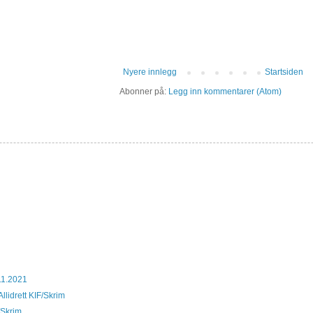
Nyere innlegg
Startsiden
Abonner på:
Legg inn kommentarer (Atom)
11.2021
llidrett KIF/Skrim
F/Skrim