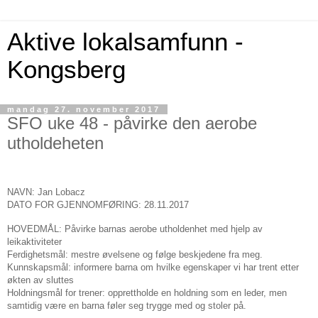
Aktive lokalsamfunn -
Kongsberg
mandag 27. november 2017
SFO uke 48 - påvirke den aerobe
utholdeheten
NAVN: Jan Lobacz
DATO FOR GJENNOMFØRING: 28.11.2017
HOVEDMÅL: Påvirke barnas aerobe utholdenhet med hjelp av
leikaktiviteter
Ferdighetsmål: mestre øvelsene og følge beskjedene fra meg.
Kunnskapsmål: informere barna om hvilke egenskaper vi har trent etter
økten av sluttes
Holdningsmål for trener: opprettholde en holdning som en leder, men
samtidig være en barna føler seg trygge med og stoler på.