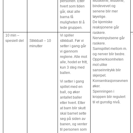
Musklene, leddene,
personen. Etter
bindevevet og
hvert som tiden
senene blir mer
går, skal alle
tøyelige.
barna få
De kjemiske
muligheten til å
reaksjonene går
lede gruppen.
raskere.
10 min –
Vi spiller
Nerveinpulsene går
spesiell del
Stikkball – 10
stikkball. Før vi
raskere.
minutter
setter i gang går
Samspillet mellom m.
vi gjennom
og nerver blir bedre.
reglene. Alle mot
Oppmerksomheten
alle, hodet er fritt,
mot ulike
kun 3 steg med
sanseinntrykk blir
ballen.
skjerpet.
Konsentrasjonsevnen
Vi setter i gang
øker.
spillet med en
Spenningen i
ball, og øker
kroppen blir regulert
antallet baller
til et gunstig nivå.
etter hvert. Etter
at barn blir skutt
skal barnet sette
seg på siden av
banen, og venter
til personen som