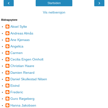
‹
›
Startsiden
Vis nettversjon
Bidragsytere
Aksel Sylte
Andreas Almås
Ane Kjenaas
Angelica
Carmen
Cecilia Engen Omholt
Christian Haare
Damien Renard
Daniel Skullestad Nilsen
Eivind
Frederic
Guro Røgeberg
Hanna Jakobsen