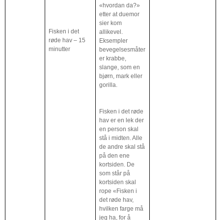
«hvordan da?»
etter at duemor
sier kom
Fisken i det
allikevel.
røde hav – 15
Eksempler
minutter
bevegelsesmåter
er krabbe,
slange, som en
bjørn, mark eller
gorilla.
Fisken i det røde
hav er en lek der
en person skal
stå i midten. Alle
de andre skal stå
på den ene
kortsiden. De
som står på
kortsiden skal
rope «Fisken i
det røde hav,
hvilken farge må
jeg ha, for å