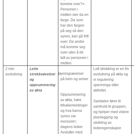
komme over?».
Personen i
midten sier da en
farge. De som
har den fargen
på seg så den
synes, kan gå fritt
over. De andre
må komme seg
over uten å bli
tatt av personen i
midten.
2 min
Lette
Lett strekking er en fin
-
tøyningsøvelser
avslutning
strekkeøvelser
avslutning på økta og
på bein og armer
og
vi regulering
oppsummering
spenninga etter
av økta
aktivitet.
Oppsummering
av økta, høre
Samtalen fører til
tilbakemeldinger
samhold til gruppen,
og hva barna
og hjelper med videre
synes var
planlegging og
morsomt i
utvikling av
dagens leiker.
lederegenskaper.
Avslutter med