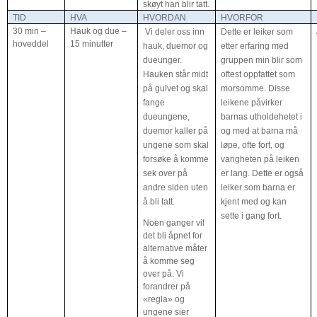
skøyt han blir tatt.
TID
HVA
HVORDAN
HVORFOR
30 min –
Hauk og due –
Vi deler oss inn
Dette er leiker som
hoveddel
15 minutter
hauk, duemor og
etter erfaring med
dueunger.
gruppen min blir som
Hauken står midt
oftest oppfattet som
på gulvet og skal
morsomme. Disse
fange
leikene påvirker
dueungene,
barnas utholdehetet i
duemor kaller på
og med at barna må
ungene som skal
løpe, ofte fort, og
forsøke å komme
varigheten på leiken
sek over på
er lang. Dette er også
andre siden uten
leiker som barna er
å bli tatt.
kjent med og kan
sette i gang fort.
Noen ganger vil
det bli åpnet for
alternative måter
å komme seg
over på. Vi
forandrer på
«regla» og
ungene sier