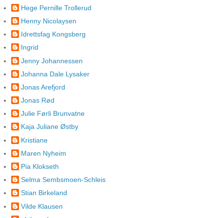
Hege Pernille Trollerud
Henny Nicolaysen
Idrettsfag Kongsberg
Ingrid
Jenny Johannessen
Johanna Dale Lysaker
Jonas Arefjord
Jonas Rød
Julie Førli Brunvatne
Kaja Juliane Østby
Kristiane
Maren Nyheim
Pia Klokseth
Selma Sembsmoen-Schleis
Stian Birkeland
Vilde Klausen