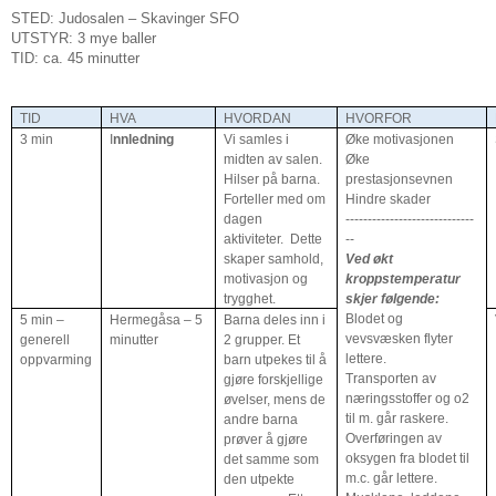
STED: Judosalen – Skavinger SFO
UTSTYR: 3 mye baller
TID: ca. 45 minutter
TID
HVA
HVORDAN
HVORFOR
3 min
I
nnledning
Vi samles i
Øke motivasjonen
midten av salen.
Øke
Hilser på barna.
prestasjonsevnen
Forteller med om
Hindre skader
dagen
-----------------------------
aktiviteter.
Dette
--
skaper samhold,
Ved økt
motivasjon og
kroppstemperatur
trygghet.
skjer følgende:
Blodet og
5 min –
Hermegåsa – 5
Barna deles inn i
vevsvæsken flyter
generell
minutter
2 grupper. Et
lettere.
oppvarming
barn utpekes til å
Transporten av
gjøre forskjellige
næringsstoffer og o2
øvelser, mens de
til m. går raskere.
andre barna
Overføringen av
prøver å gjøre
oksygen fra blodet til
det samme som
m.c. går lettere.
den utpekte