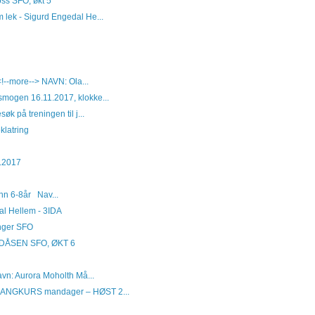
oss SFO, økt 5
m lek - Sigurd Engedal He...
!--more--> NAVN: Ola...
smogen 16.11.2017, klokke...
øk på treningen til j...
klatring
1.2017
nn 6-8år Nav...
al Hellem - 3IDA
anger SFO
ÅSEN SFO, ØKT 6
vn: Aurora Moholth Må...
RANGKURS mandager – HØST 2...