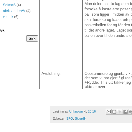
Man deler inn i to lag som 
SelmaS
(4)
forsøke å kaste erte poser 
aleksanderAV
(4)
ball som ligger i midten av
vilde k
(6)
skal forsøke og kaset erte
basketballen for og får den t
til det andre laget. Laget so
Søk
ballen over til den andre sid
Avslutning:
Oppsummere og gjenta vikt
det som vi har gjort / gi ros
+Rydde. Til slutt takker jeg
økta er over.
Lagt inn av
Unknown
kl.
20:16
Etiketter:
SFO
,
SigurdH