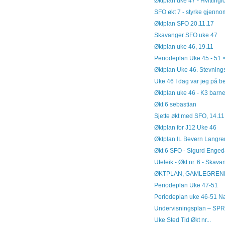
Øktplan uke 47 - Hvittingf
SFO økt 7 - styrke gjenno
Øktplan SFO 20.11.17
Skavanger SFO uke 47
Øktplan uke 46, 19.11
Periodeplan Uke 45 - 51 <
Øktplan Uke 46. Stevning
Uke 46 I dag var jeg på bes
Øktplan uke 46 - K3 barne
Økt 6 sebastian
Sjette økt med SFO, 14.1
Øktplan for J12 Uke 46
Øktplan IL Bevern Langre
Økt 6 SFO - Sigurd Enged
Uteleik - Økt nr. 6 - Skav
ØKTPLAN, GAMLEGREND
Periodeplan Uke 47-51
Periodeplan uke 46-51 Na
Undervisningsplan – SP
Uke Sted Tid Økt nr...