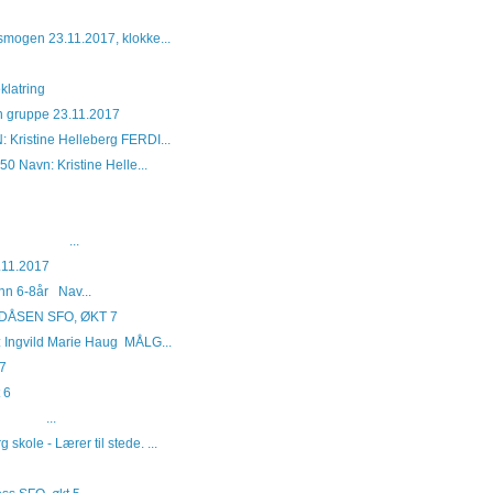
smogen 23.11.2017, klokke...
klatring
nn gruppe 23.11.2017
ristine Helleberg FERDI...
0 Navn: Kristine Helle...
acz ...
.11.2017
nn 6-8år Nav...
ÅSEN SFO, ØKT 7
Ingvild Marie Haug MÅLG...
 7
 6
ten ...
kole - Lærer til stede. ...