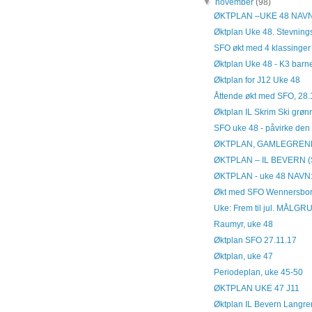
▼
november
(98)
ØKTPLAN –UKE 48 NAVN: K
Øktplan Uke 48. Stevning
SFO økt med 4 klassinger
Øktplan Uke 48 - K3 barne
Øktplan for J12 Uke 48
Åttende økt med SFO, 28.
Øktplan IL Skrim Ski grø
SFO uke 48 - påvirke den
ØKTPLAN, GAMLEGREND
ØKTPLAN – IL BEVERN (Sk
ØKTPLAN - uke 48 NAVN:
Økt med SFO Wennersborg 
Uke: Frem til jul. MÅLGRUP
Raumyr, uke 48
Øktplan SFO 27.11.17
Øktplan, uke 47
Periodeplan, uke 45-50
ØKTPLAN UKE 47 J11
Øktplan IL Bevern Langre