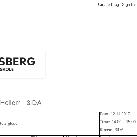
 Hellem - 3IDA
Dato:
12.11.2017
Time:
14:00 – 15:00
tets glede.
Klasse:
3IDA