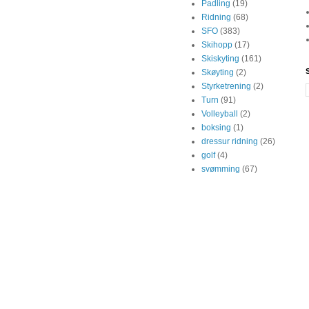
Padling
(19)
Ridning
(68)
SFO
(383)
Skihopp
(17)
Skiskyting
(161)
Skøyting
(2)
Styrketrening
(2)
Turn
(91)
Volleyball
(2)
boksing
(1)
dressur ridning
(26)
golf
(4)
svømming
(67)