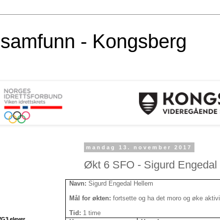
alsamfunn - Kongsberg
mandag 13. november 2017
Økt 6 SFO - Sigurd Engedal
Navn:
Sigurd Engedal Hellem
Mål for økten:
fortsette og ha det moro og øke aktivi
Tid:
1 time
VG3 elever