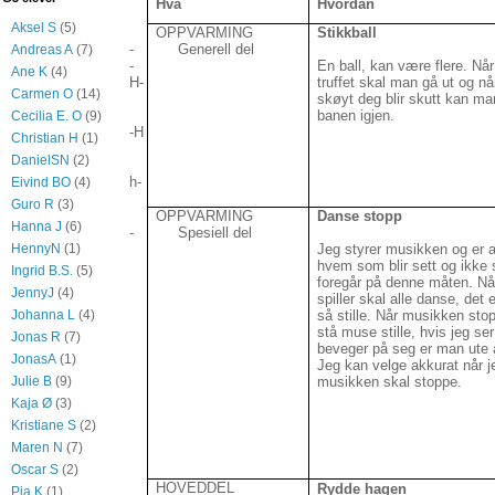
Hva
Hvordan
Aksel S
(5)
OPPVARMING
Stikkball
- Generell del
Andreas A
(7)
-
En ball, kan være flere. Når
Ane K
(4)
H-
truffet skal man gå ut og n
Carmen O
(14)
skøyt deg blir skutt kan ma
banen igjen.
Cecilia E. O
(9)
-H
Christian H
(1)
DanielSN
(2)
h-
Eivind BO
(4)
Guro R
(3)
OPPVARMING
Danse stopp
Hanna J
(6)
- Spesiell del
Jeg styrer musikken og er a
HennyN
(1)
hvem som blir sett og ikke 
Ingrid B.S.
(5)
foregår på denne måten. N
JennyJ
(4)
spiller skal alle danse, det 
så stille. Når musikken st
Johanna L
(4)
stå muse stille, hvis jeg se
Jonas R
(7)
beveger på seg er man ute 
JonasA
(1)
Jeg kan velge akkurat når je
musikken skal stoppe.
Julie B
(9)
Kaja Ø
(3)
Kristiane S
(2)
Maren N
(7)
Oscar S
(2)
HOVEDDEL
Rydde hagen
Pia K
(1)