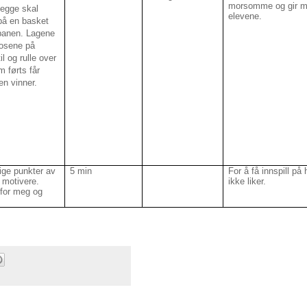
morsomme og gir mo
begge skal
elevene.
på en basket
 banen. Lagene
posene på
il og rulle over
m førts får
en vinner.
ige punkter av
5 min
For å få innspill på 
/ motivere.
ikke liker.
 for meg og