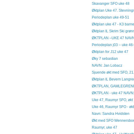
Skavanger SFO uke 48
Øktplan Uke 47. Stevning
Periodeplan uke 49-51
Øktplan uke 47 - K3 barne
Øktplan IL Skrim Ski grø
ØKTPLAN –UKE 47 NAVN: K
Periodeplan j03 – uke 46-5
Øktplan for J12 uke 47
Øky 7 sebastian
NAVN: Jan Lob
Sjuende økt med SFO, 21
Øktplan IL Bevern Langre
ØKTPLAN, GAMLEGREND
ØKTPLAN - uke 47 NAVN: 
Uke 47, Raumyr SFO, økt
Uke 46, Raumyr SFO - økt
Navn: Sandra Hvids
Økt med SFO Wennersborg s
Raumyr, uke 47