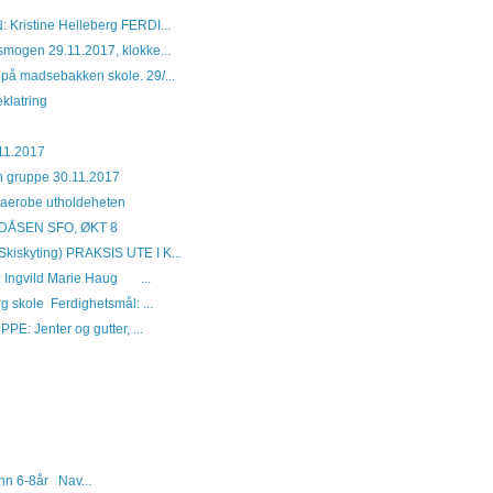
ristine Helleberg FERDI...
smogen 29.11.2017, klokke...
 på madsebakken skole. 29/...
klatring
11.2017
nn gruppe 30.11.2017
 aerobe utholdeheten
ÅSEN SFO, ØKT 8
iskyting) PRAKSIS UTE I K...
 Ingvild Marie Haug ...
skole Ferdighetsmål: ...
PE: Jenter og gutter, ...
nn 6-8år Nav...