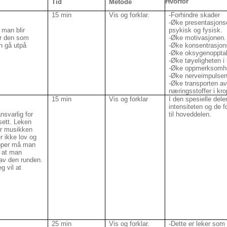
Hvorfor
Tid
Metode
15 min
Vis og forklar.
-Forhindre skader
-Øke presentasjons
 man blir
psykisk og fysisk.
år den som
-Øke motivasjonen.
n gå utpå
-Øke konsentrasjon
-Øke oksygenoppta
-Øke tøyeligheten i
-Øke oppmerksomh
-Øke nerveimpulsen
-Øke transporten av
næringsstoffer i kr
15 min
Vis og forklar
I den spesielle dele
intensiteten og de f
nsvarlig for
til hoveddelen.
sett. Leken
år musikken
er ikke lov og
opper må man
r at man
av den runden.
g vil at
25 min
Vis og forklar.
-Dette er leker som 