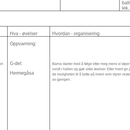
ball
lek
Hva - øvelser
Hvordan - organisering
Oppvarming:
G-del:
in
Barna starter med å følge etter meg mens vi løper
rundt i hallen og gjør ulike øvelser. Etter hvert gir 
Hermegåsa
de muligheten til å bytte på hvem som styrer rest
av gjengen.