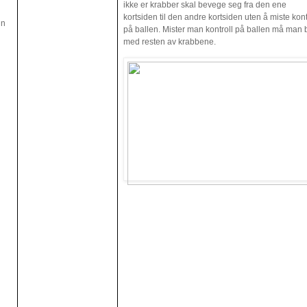
ikke er krabber skal bevege seg fra den ene
kortsiden til den andre kortsiden uten å miste kont
in
på ballen. Mister man kontroll på ballen må man b
med resten av krabbene.