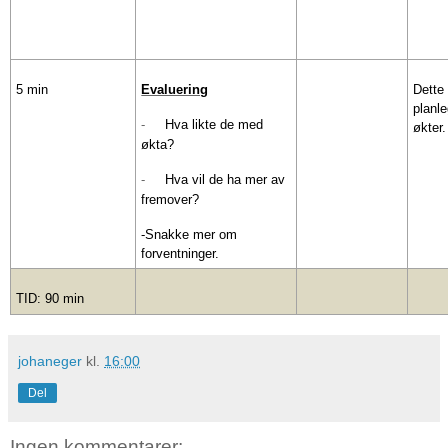
5 min
Evaluering
Dette 
planl
-
Hva likte de med
økter.
økta?
-
Hva vil de ha mer av
fremover?
-Snakke mer om
forventninger.
TID: 90 min
johaneger
kl.
16:00
Del
Ingen kommentarer: