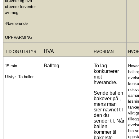
utøvere og hva
utøvere forventer
av meg
-Navnerunde
OPPVARMING
HVA
TID OG UTSTYR
HVORDAN
HVO
Balltog
To lag
15 min
Hoved
konkurrerer
ballto
mot
Utstyr: To baller
øvels
hverandre.
konku
i ele
Sende ballen
samar
bakover på ,
løsnin
mens man
tanke
sier navnet til
viktig
den du
tilleg
sender til. Når
øvels
ballen
bra s
kommer til
oppst
bakerste