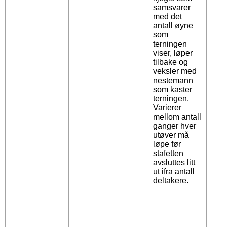
samsvarer
med det
antall øyne
som
terningen
viser, løper
tilbake og
veksler med
nestemann
som kaster
terningen.
Varierer
mellom antall
ganger hver
utøver må
løpe før
stafetten
avsluttes litt
ut ifra antall
deltakere.