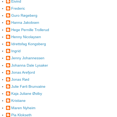
Eivind
Frederic
Guro Røgeberg
Hanna Jakobsen
Hege Pernille Trollerud
Henny Nicolaysen
Idrettsfag Kongsberg
Ingrid
Jenny Johannessen
Johanna Dale Lysaker
Jonas Arefjord
Jonas Rød
Julie Førli Brunvatne
Kaja Juliane Østby
Kristiane
Maren Nyheim
Pia Klokseth