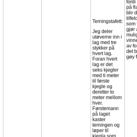
fordi
på fl
blir d
tilfe
Terningstafett:
som 
gjør 
Jeg deler
mulig
utøverne inn i
vinn
lag med tre
av f
stykker på
det 
hvert lag.
gøy f
Foran hvert
lag er det
seks kjegler
med ti meter
til første
kjegle og
deretter to
meter mellom
hver.
Førstemann
på laget
kaster
terningen og
løper til
kjegla som