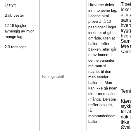
Titr
Utøverne deles
Utstyr:
leke
inn i to jevne lag.
at u
Ball, vester
Lagene skal
sama
prøve å få 10
hver
12-18 kjegler
pasninger i laget
tryg
avhengig av hvor
innenfor et gitt
hver
mange lag
område, uten at
Sama
ballen treffer
føre 
2-3 terninger
bakken, eller går
samh
ut av banen. I
denne varianten
må man si
navnet til den
Terningstafett
man sender
ballen til. Man
kan ikke gå noen
Terni
skritt med ballen
i hånda. Dersom
Kjør
treffer bakken,
styk
får
for a
motstanderlaget
nok 
ballen.
ikke 
Øvel