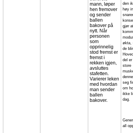
den i
mann, løper
hen fremover
høy i
og sender
snare
ballen
konse
bakover på
gjør a
nytt. Når
kommer
personen
modus
som
økta,
opprinnelig
de bl
stod fremst er
Hoved
fremst i
del e
rekken igjen,
store
avsluttes
muske
stafetten.
denne
Varierer leken
seg fi
med hvordan
om ho
man sender
ikke l
ballen
dag.
bakover.
Genere
all o