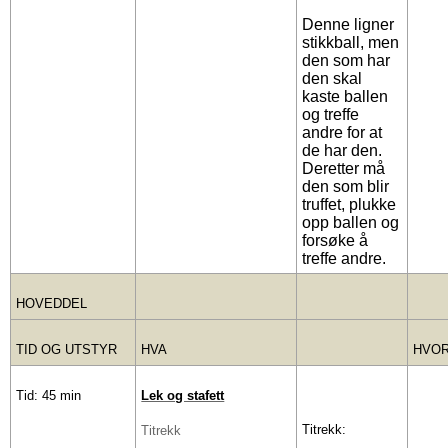
Denne ligner
stikkball, men
den som har
den skal
kaste ballen
og treffe
andre for at
de har den.
Deretter må
den som blir
truffet, plukke
opp ballen og
forsøke å
treffe andre.
HOVEDDEL
TID OG UTSTYR
HVA
HVO
Tid: 45 min
Lek og stafett
Titrekk:
Titrekk