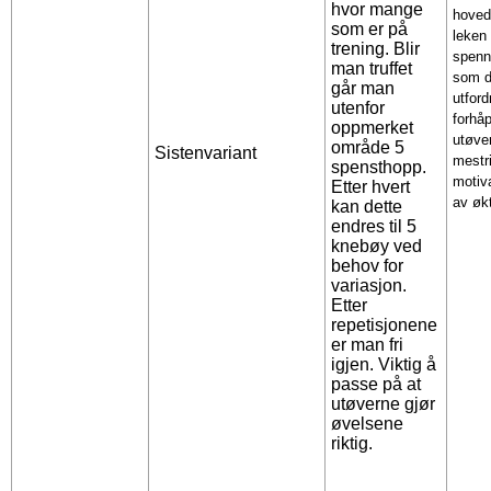
hvor mange
hoved
som er på
leken e
trening. Blir
spenn
man truffet
som d
går man
utford
utenfor
forhåp
oppmerket
utøver
område 5
Sistenvariant
mestr
spensthopp.
motiva
Etter hvert
av øk
kan dette
endres til 5
knebøy ved
behov for
variasjon.
Etter
repetisjonene
er man fri
igjen. Viktig å
passe på at
utøverne gjør
øvelsene
riktig.