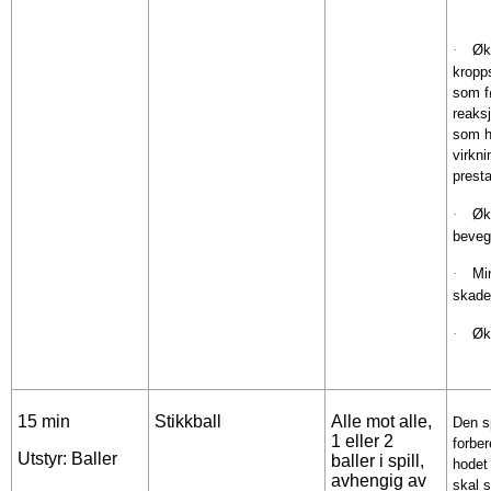
·
Øk
kropp
som fø
reaks
som h
virkni
prest
·
Øk
beveg
·
Min
skade
·
Øk
15 min
Stikkball
Alle mot alle,
Den s
1 eller 2
forbe
Utstyr: Baller
baller i spill,
hodet
avhengig av
skal s