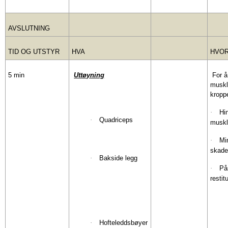
AVSLUTNING
TID OG UTSTYR
HVA
HVO
5 min
Uttøyning
For å
muskl
kropp
·
Hi
·
Quadriceps
muskl
·
Mi
skade
·
Bakside legg
·
På
resti
·
Hofteleddsbøyer