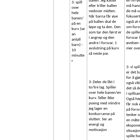
ballen. Jeg kaster
en fin ø
3: spill
eller triller ballen
må hand
over
nedover midten.
de må v
hele
Når barna får øye
fokusert
banen/
på ballen skal de
også at 
på en
løpe og ta den. Den
om forsv
kurv (se
som tar den først er
de spill
an
i angrep og den
forsvar 
antall
andre i forsvar. 1
øvelsen
barn) -
avslutning på kurv
mer ove
10
så neste par.
minutte
r
3: vi spi
er det 
for å gj
3: Deler de likt i
også vik
to/tre lag. Spiller
det så de
over hele banen/en
i spill
kurv. Teller ikke
Også he
poeng med mindre
får nok
jeg lager en
på forsv
konkurranse på
tenker o
slutten. Ser an
en måte 
energi og
ekspone
motivasjon
situasj
spille f