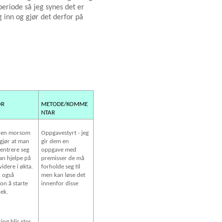
periode så jeg synes det er
ig inn og gjør det derfor på
OR
METODE/KOMME
NTAR
r en morsom
Oppgavestyrt - jeg
gjør at man
gir dem en
entrere seg
oppgave med
an hjelpe på
premisser de må
videre i økta.
forholde seg til
r også
men kan løse det
on å starte
innenfor disse
ek.
ring blir stor