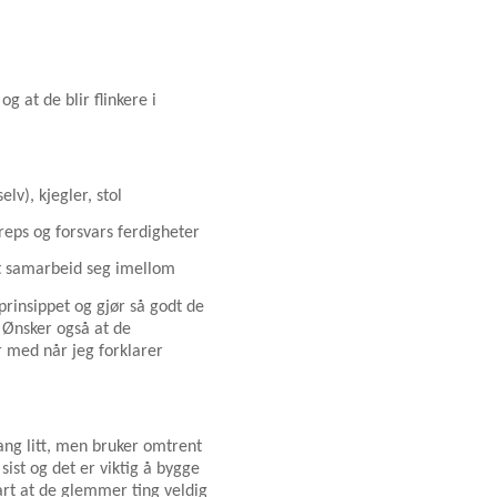
og at de blir flinkere i
lv), kjegler, stol
greps og forsvars ferdigheter
t samarbeid seg imellom
 prinsippet og gjør så godt de
. Ønsker også at de
 med når jeg forklarer
ang litt, men bruker omtrent
ist og det er viktig å bygge
rt at de glemmer ting veldig