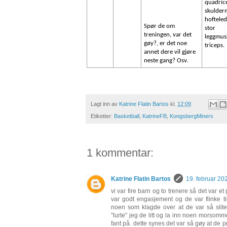
quadrice
skulder
hofteled
Spør de om
stor
treningen, var det
leggmus
gøy?, er det noe
triceps.
annet dere vil gjøre
neste gang? Osv.
Lagt inn av
Katrine Flatin Bartos
kl.
12:09
Etiketter:
Basketball
,
KatrineFB
,
KongsbergMiners
1 kommentar:
Katrine Flatin Bartos
19. februar 202
vi var fire barn og to trenere så det var et g
var godt engasjement og de var flinke til
noen som klagde over at de var så slite
"lurte" jeg de litt og la inn noen morsom
fant på. dette synes det var så gøy at de