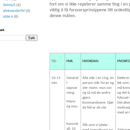
fort om vi ikke repeterer samme ting i en 
SelmaS
(4)
viktig å få forsvarsprinsippene litt ordentl
aleksanderAV
(4)
denne måten.
vilde k
(6)
Søk
TID
HVA
HVORDAN
HVORF
10-15
Generel
Alle står i en ring, en
Dette e
min
l
person står foran og
lek som 
oppvar
sier mann, mus osv
må kons
ming:
og så må de andre
og det k
gjøre
fokuset 
Mann
kommandoene. Gjør
Det øke
og mus
de feil er de ute
motivasj
med en l
Kanonb
Slik som vi pleier -
all: 10
med spensthopp og
Aktivise