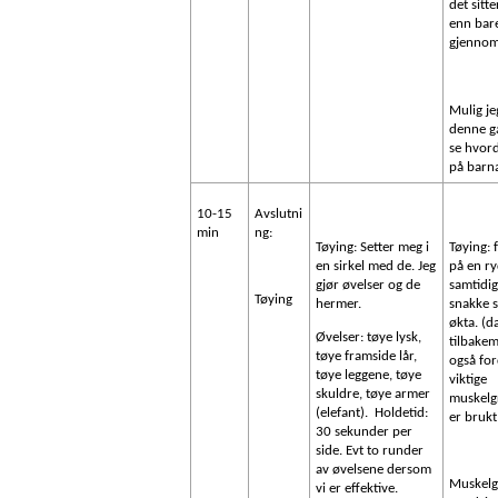
det sitte
enn bar
gjennom
Mulig je
denne g
se hvord
på barn
10-15
Avslutni
min
ng:
Tøying: Setter meg i
Tøying: 
en sirkel med de. Jeg
på en r
gjør øvelser og de
samtidig
Tøying
hermer.
snakke
økta. (d
Øvelser: tøye lysk,
tilbakem
tøye framside lår,
også for
tøye leggene, tøye
viktige
skuldre, tøye armer
muskelg
(elefant).
Holdetid:
er brukt
30 sekunder per
side. Evt to runder
av øvelsene dersom
Muskelg
vi er effektive.