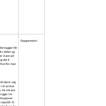
Oppgavestyrt
det bygger litt
å s-delen og
er å øve på
og det å
 hvorfor man
.
t de lærer seg
 i en pressa
n. De må øve
trygge i en
ituasjoner
 oppstår. Er