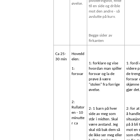
pivoteringsfot, finte
øvelse.
til en side og drible
mot den andre - så
avslutte på kurv.
Begge sider av
firkanten
Ca 25-
Hovedd
30 min
elen:
1: forklare og vise
1: fordi 
1:
hvordan man spiller
videre p
forsvar
forsvar og la de
de treng
prøve å være
forsvar 
"stolen" fra forrige
skjønne
øvelse.
gjør det
2:
Rullator
2: 1 barn på hver
2: for a
en - 10
side av meg som
å handle
minutte
står i midten. Skal
situasjo
r ca
være avstand. Jeg
på å bli 
skal stå bak dem så
mot en s
de ikke ser meg eller
som ofte