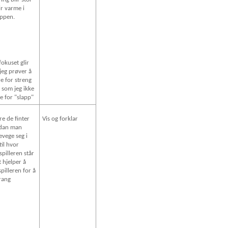
ir varme i
oppen.
okuset glir
jeg prøver å
e for streng
 som jeg ikke
e for "slapp"
re de finter
Vis og forklar
dan man
vege seg i
til hvor
spilleren står
t hjelper å
spilleren for å
prang