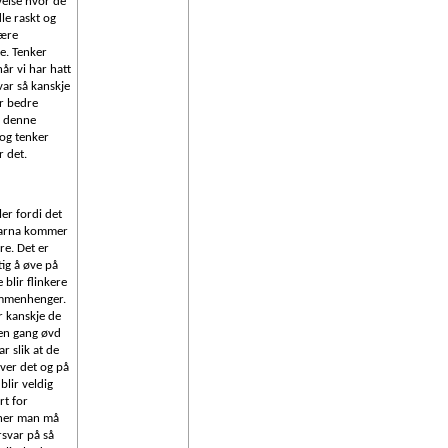
velse hvor de
le raskt og
ære
e. Tenker
når vi har hatt
ar så kanskje
er bedre
i denne
 og tenker
r det.
ller fordi det
barna kommer
øre. Det er
tig å øve på
 blir flinkere
sammenhenger.
r kanskje de
 en gang øvd
ar slik at de
ver det og på
blir veldig
rt for
oner man må
orsvar på så