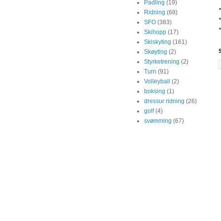
Padling
(19)
Ridning
(68)
SFO
(383)
Skihopp
(17)
Skiskyting
(161)
Skøyting
(2)
Styrketrening
(2)
Turn
(91)
Volleyball
(2)
boksing
(1)
dressur ridning
(26)
golf
(4)
svømming
(67)