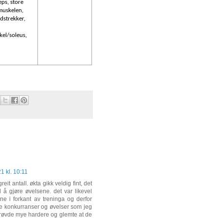
ps, store
muskelen,
dstrekker,
kel/soleus,
1 kl. 10:11
reit antall. økta gikk veldig fint, det
 å gjøre øvelsene. det var likevel
ne i forkant av treninga og derfor
me konkurranser og øvelser som jeg
 prøvde mye hardere og glemte at de