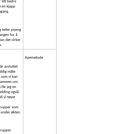
r litt bedre
e en kjapp
gang.
g teller poeng
angen for å
an det virker
a.
Apemetode
får avsluttet
yddig måte
 som vi kan
 sammen om
a får jeg en
elding også)
di vi tøyer
rupper som
 under økten.
rupper: