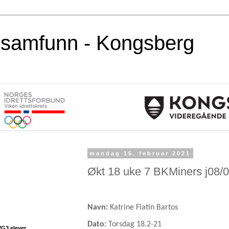
alsamfunn - Kongsberg
mandag 15. februar 2021
Økt 18 uke 7 BKMiners j08/
Navn:
Katrine Flatin Bartos
Dato:
Torsdag 18.2-21
VG3 elever