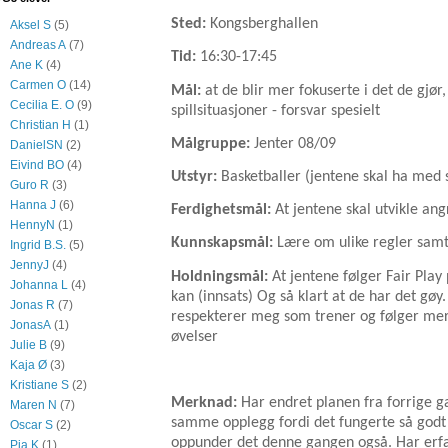
Sted:
Kongsberghallen
Aksel S
(5)
Andreas A
(7)
Tid:
16:30-17:45
Ane K
(4)
Carmen O
(14)
Mål:
at de blir mer fokuserte i det de gjør, 
Cecilia E. O
(9)
spillsituasjoner - forsvar spesielt
Christian H
(1)
Målgruppe:
Jenter 08/09
DanielSN
(2)
Eivind BO
(4)
Utstyr:
Basketballer (jentene skal ha med se
Guro R
(3)
Hanna J
(6)
Ferdighetsmål:
At jentene skal utvikle an
HennyN
(1)
Kunnskapsmål:
Lære om ulike regler sam
Ingrid B.S.
(5)
JennyJ
(4)
Holdningsmål:
At jentene følger Fair Play
Johanna L
(4)
kan (innsats) Og så klart at de har det gøy
Jonas R
(7)
respekterer meg som trener og følger mer
JonasA
(1)
øvelser
Julie B
(9)
Kaja Ø
(3)
Kristiane S
(2)
Merknad:
Har endret planen fra forrige g
Maren N
(7)
samme opplegg fordi det fungerte så godt s
Oscar S
(2)
oppunder det denne gangen også. Har erfa
Pia K
(1)