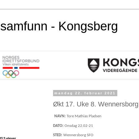
alsamfunn - Kongsberg
mandag 22. februar 2021
Økt 17. Uke 8. Wennersborg
NAVN:
Tore Mathias Pladsen
DATO:
Onsdag 22.02-21
STED:
Wennersborg SFO
VG3 elever