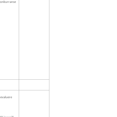
konkurranse
 evaluere