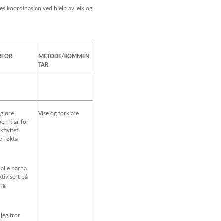
res koordinasjon ved hjelp av leik og
RFOR
METODE/KOMMEN
TAR
 gjøre
Vise og forklare
en klar for
ktivitet
e i økta
 alle barna
ktivisert på
ang
 jeg tror