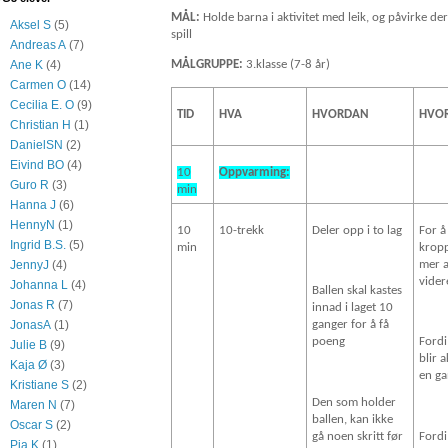
MÅL:
Holde barna i aktivitet med leik, og påvirke de
Aksel S
(5)
spill
Andreas A
(7)
Ane K
(4)
MÅLGRUPPE:
3.klasse (7-8 år)
Carmen O
(14)
Cecilia E. O
(9)
TID
HVA
HVORDAN
HVO
Christian H
(1)
DanielSN
(2)
Eivind BO
(4)
10
Oppvarming:
Guro R
(3)
min
Hanna J
(6)
HennyN
(1)
10
10-trekk
Deler opp i to lag
For å
Ingrid B.S.
(5)
min
kropp
mer a
JennyJ
(4)
vider
Johanna L
(4)
Ballen skal kastes
Jonas R
(7)
innad i laget 10
JonasA
(1)
ganger for å få
poeng
Fordi
Julie B
(9)
blir a
Kaja Ø
(3)
en g
Kristiane S
(2)
Den som holder
Maren N
(7)
ballen, kan ikke
Oscar S
(2)
gå noen skritt før
Fordi
Pia K
(1)