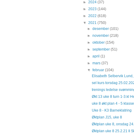
►
2024
(37)
►
2023
(144)
►
2022
(618)
▼
2021
(750)
►
desember
(101)
►
november
(218)
►
oktober
(154)
►
september
(51)
►
april
(1)
►
mars
(37)
▼
februar
(104)
Elisabeth Selbervik Lund,
sel kurs torsdag 25.02.20
trenings ledelse svømming 
Økt 13 uke 8 turn 1-3.kl 
uke 8 økt plan 4 - 5 klas
Uke 8 - K3 Barneklatring
Øktplan J15, uke 8
Øktplan uke 8, onsdag 24.0
Øktplan uke 8 25.2.21 Il Sk