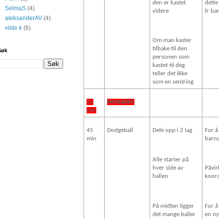
den er kastet
dette
SelmaS
(4)
videre
fr ba
aleksanderAV
(4)
vilde k
(6)
Om man kaster
tilbake til den
Søk
personen som
kastet til deg
teller det ikke
som en sentring
45
Hoveddel:
min
45
Dodgeball
Dele opp i 2 lag
For å
min
barn
Alle starter på
hver side av
Påvi
hallen
koor
På midten ligger
For å
det mange baller
en n