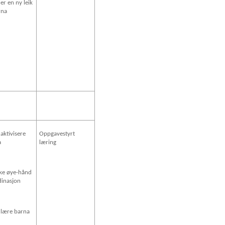
 er en ny leik
rna
 aktivisere
Oppgavestyrt
a
læring
rke øye-hånd
dinasjon
 lære barna
y