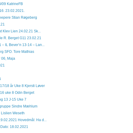
8/09 KatrineFB
-16. 23.02.2021.
 keepere Stian Røgeberg
.21
ut Klev Lien 24.02.21 Sk...
le R. Berget G11 23.02.21
 – IL Bever’n 13-14 – Lan...
rg SFO. Tore Mathias
r 06, Maja
021
4
17/18 år Uke 8 Kjersti Løver
16 uke 8 Odin Berget
ng 13 J-15 Uke 7
å gruppe Sindre Mæhlum
e Lislien Weseth
19.02.2021 Hovedmål: Ha d...
 Dato: 18.02.2021