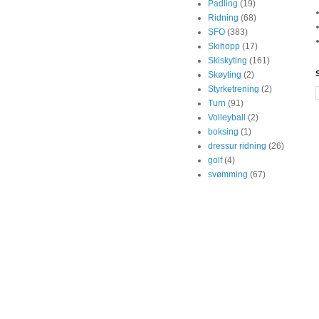
Padling
(19)
Ridning
(68)
SFO
(383)
Skihopp
(17)
Skiskyting
(161)
Skøyting
(2)
Styrketrening
(2)
Turn
(91)
Volleyball
(2)
boksing
(1)
dressur ridning
(26)
golf
(4)
svømming
(67)