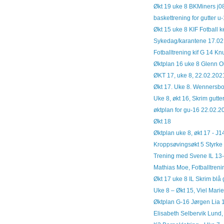
Økt 19 uke 8 BKMiners j0
baskettrening for gutter u
Økt 15 uke 8 KIF Fotball
Sykedag/karantene 17.02
Fotballtrening kif G 14 Kn
Øktplan 16 uke 8 Glenn O
ØKT 17, uke 8, 22.02.2021
Økt 17. Uke 8. Wennersbo
Uke 8, økt 16, Skrim gutte
øktplan for gu-16 22.02.2
Økt 18
Øktplan uke 8, økt 17 - J1
Kroppsøvingsøkt 5 Styrke 
Trening med Svene IL 13-
Mathias Moe, Fotballtreni
Økt 17 uke 8 IL Skrim bl
Uke 8 – Økt 15, Viel Mari
Øktplan G-16 Jørgen Lia 
Elisabeth Selbervik Lund,