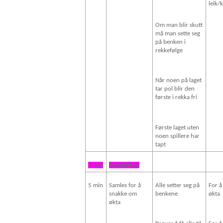
leik/
Om man blir skutt
må man sette seg
på benken i
rekkefølge
Når noen på laget
tar pol blir den
første i rekka fri
Første laget uten
noen spillere har
tapt
5 min
Avslutning:
5 min
Samles for å
Alle setter seg på
For å
snakke om
benkene
økta
økta