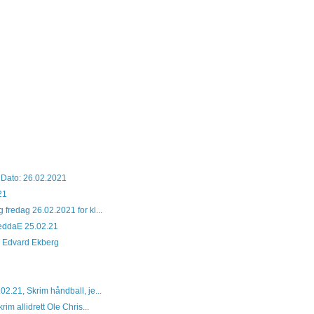
 Dato: 26.02.2021
21
fredag 26.02.2021 for kl...
HeddaE 25.02.21
se Edvard Ekberg
2.21, Skrim håndball, je...
rim allidrett Ole Chris...