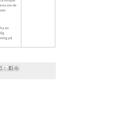
få innspill
arna om de
noen
 ha en
lig
tning på