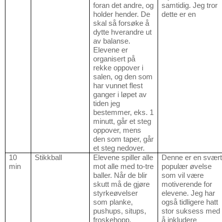
foran det andre, og
samtidig. Jeg tror
holder hender. De
dette er en
skal så forsøke å
dytte hverandre ut
av balanse.
Elevene er
organisert på
rekke oppover i
salen, og den som
har vunnet flest
ganger i løpet av
tiden jeg
bestemmer, eks. 1
minutt, går et steg
oppover, mens
den som taper, går
et steg nedover.
10
Stikkball
Elevene spiller alle
Denne er en svær
min
mot alle med to-tre
populær øvelse
baller. Når de blir
som vil være
skutt må de gjøre
motiverende for
styrkeøvelser
elevene. Jeg har
som planke,
også tidligere hatt
pushups, situps,
stor suksess med
froskehopp.
å inkludere