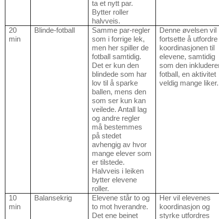
ta et nytt par.
Bytter roller
halvveis.
20
Blinde-fotball
Samme par-regler
Denne øvelsen vil
min
som i forrige lek,
fortsette å utfordre
men her spiller de
koordinasjonen til
fotball samtidig.
elevene, samtidig
Det er kun den
som den inkludere
blindede som har
fotball, en aktivitet
lov til å sparke
veldig mange liker.
ballen, mens den
som ser kun kan
veilede. Antall lag
og andre regler
må bestemmes
på stedet
avhengig av hvor
mange elever som
er tilstede.
Halvveis i leiken
bytter elevene
roller.
10
Balansekrig
Elevene står to og
Her vil elevenes
min
to mot hverandre.
koordinasjon og
Det ene beinet
styrke utfordres