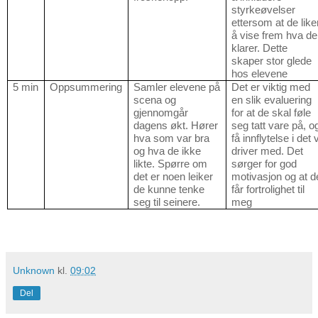
styrkeøvelser
ettersom at de like
å vise frem hva de
klarer. Dette
skaper stor glede
hos elevene
5 min
Oppsummering
Samler elevene på
Det er viktig med
scena og
en slik evaluering
gjennomgår
for at de skal føle
dagens økt. Hører
seg tatt vare på, o
hva som var bra
få innflytelse i det v
og hva de ikke
driver med. Det
likte. Spørre om
sørger for god
det er noen leiker
motivasjon og at d
de kunne tenke
får fortrolighet til
seg til seinere.
meg
Unknown
kl.
09:02
Del