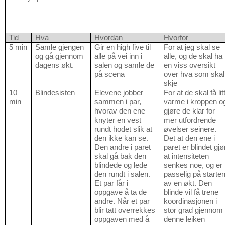
Tid
Hva
Hvordan
Hvorfor
5 min
Samle gjengen
Gir en high five til
For at jeg skal se
og gå gjennom
alle på vei inn i
alle, og de skal ha
dagens økt.
salen og samle de
en viss oversikt
på scena
over hva som skal
skje
10
Blindesisten
Elevene jobber
For at de skal få lit
min
sammen i par,
varme i kroppen o
hvorav den ene
gjøre de klar for
knyter en vest
mer utfordrende
rundt hodet slik at
øvelser seinere.
den ikke kan se.
Det at den ene i
Den andre i paret
paret er blindet gjø
skal gå bak den
at intensiteten
blindede og lede
senkes noe, og er
den rundt i salen.
passelig på starte
Et par får i
av en økt. Den
oppgave å ta de
blinde vil få trene
andre. Når et par
koordinasjonen i
blir tatt overrekkes
stor grad gjennom
oppgaven med å
denne leiken