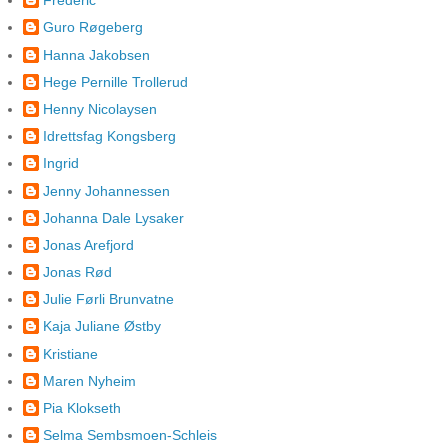
Frederic
Guro Røgeberg
Hanna Jakobsen
Hege Pernille Trollerud
Henny Nicolaysen
Idrettsfag Kongsberg
Ingrid
Jenny Johannessen
Johanna Dale Lysaker
Jonas Arefjord
Jonas Rød
Julie Førli Brunvatne
Kaja Juliane Østby
Kristiane
Maren Nyheim
Pia Klokseth
Selma Sembsmoen-Schleis