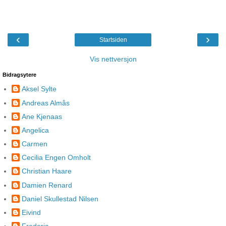
‹
›
Startsiden
Vis nettversjon
Bidragsytere
Aksel Sylte
Andreas Almås
Ane Kjenaas
Angelica
Carmen
Cecilia Engen Omholt
Christian Haare
Damien Renard
Daniel Skullestad Nilsen
Eivind