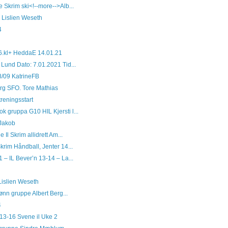
 Skrim ski<!--more-->Alb...
e Lislien Weseth
4
g 6.kl+ HeddaE 14.01.21
 Lund Dato: 7.01.2021 Tid...
8/09 KatrineFB
rg SFO. Tore Mathias
treningsstart
 gruppa G10 HIL Kjersti l...
 Jakob
 Il Skrim allidrett Am...
krim Håndball, Jenter 14...
 – IL Bever’n 13-14 – La...
 Lislien Weseth
ønn gruppe Albert Berg...
4
 13-16 Svene il Uke 2