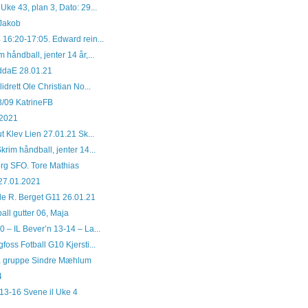
Uke 43, plan 3, Dato: 29...
 Jakob
 16:20-17:05. Edward rein...
 håndball, jenter 14 år,...
eddaE 28.01.21
idrett Ole Christian No...
8/09 KatrineFB
.2021
ut Klev Lien 27.01.21 Sk...
krim håndball, jenter 14...
rg SFO. Tore Mathias
 27.01.2021
le R. Berget G11 26.01.21
all gutter 06, Maja
 – IL Bever’n 13-14 – La...
foss Fotball G10 Kjersti...
lå gruppe Sindre Mæhlum
4
 13-16 Svene il Uke 4