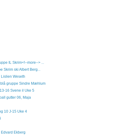
ppe IL Skrim<!--more--> ...
 Skrim ski Albert Berg...
e Lislien Weseth
m blå gruppe Sindre Mæhlum
 13-16 Svene il Uke 5
all gutter 06, Maja
ng 10 J-15 Uke 4
4
se Edvard Ekberg