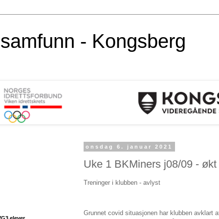
alsamfunn - Kongsberg
onsdag 6. januar 2021
Uke 1 BKMiners j08/09 - økt 
Treninger i klubben - avlyst
Grunnet covid situasjonen har klubben avklart a
VG3 elever