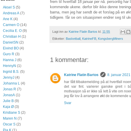
frem til hvertfall 18 januar per nå. personlig har
kommende ukene. derfor blir ikke denne treni
Aksel S
(5)
barna, men jeg har sendt de et forslag på en øk
Andreas A
(7)
tidligere. får se om situasjonen endrer seg til u
Ane K
(4)
Carmen O
(14)
Cecilia E. O
(9)
Lagt inn av
Katrine Flatin Bartos
kl.
11:55
Christian H
(1)
Etiketter:
Basketball
,
KatrineFB
,
KongsbergMiners
DanielSN
(2)
Eivind BO
(4)
Guro R
(3)
1 kommentar:
Hanna J
(6)
HennyN
(1)
Ingrid B.S.
(5)
Katrine Flatin Bartos
8. januar 2021 
JennyJ
(4)
har fått tilbakemelding på at hvertfall n
Johanna L
(4)
det var fint. varierer ganske greit i 
Jonas R
(7)
motivasjon så er ikke så lett å vite om noe
JonasA
(1)
jeg får lov å arrangere økt de kommende 
Julie B
(9)
Svar
Kaja Ø
(3)
Kristiane S
(2)
Maren N
(7)
Oscar S
(2)
Pia K
(1)