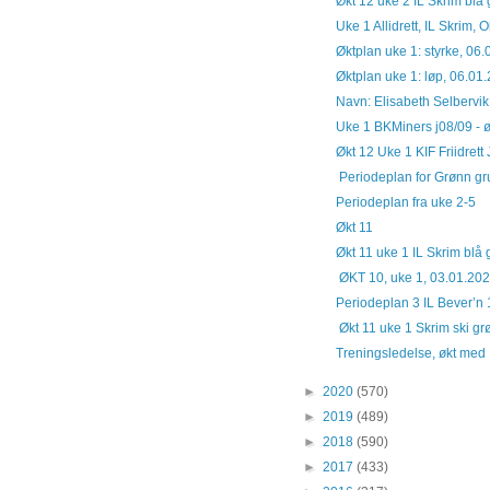
Økt 12 uke 2 IL Skrim bl
Uke 1 Allidrett, IL Skrim, 
Øktplan uke 1: styrke, 06.0
Øktplan uke 1: løp, 06.01.2
Navn: Elisabeth Selbervik
Uke 1 BKMiners j08/09 - ø
Økt 12 Uke 1 KIF Friidrett
Periodeplan for Grønn gru
Periodeplan fra uke 2-5
Økt 11
Økt 11 uke 1 IL Skrim bl
ØKT 10, uke 1, 03.01.2020
Periodeplan 3 IL Bever’n 
Økt 11 uke 1 Skrim ski grø
Treningsledelse, økt med
►
2020
(570)
►
2019
(489)
►
2018
(590)
►
2017
(433)