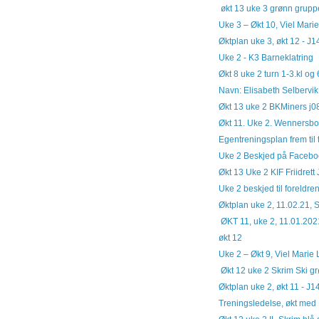
økt 13 uke 3 grønn gruppe
Uke 3 – Økt 10, Viel Mari
Øktplan uke 3, økt 12 - J1
Uke 2 - K3 Barneklatring
Økt 8 uke 2 turn 1-3.kl o
Navn: Elisabeth Selbervik
Økt 13 uke 2 BKMiners j0
Økt 11. Uke 2. Wennersbo
Egentreningsplan frem til 
Uke 2 Beskjed på Facebook
Økt 13 Uke 2 KIF Friidrett
Uke 2 beskjed til foreldrene
Øktplan uke 2, 11.02.21, S
ØKT 11, uke 2, 11.01.2021
økt 12
Uke 2 – Økt 9, Viel Marie
Økt 12 uke 2 Skrim Ski gr
Øktplan uke 2, økt 11 - J1
Treningsledelse, økt med