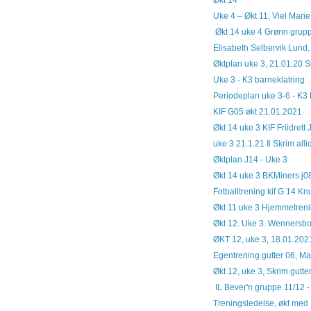
Økt 14
Uke 4 – Økt 11, Viel Mari
Økt 14 uke 4 Grønn gruppe
Elisabeth Selbervik Lund, 
Øktplan uke 3, 21.01.20 Sk
Uke 3 - K3 barneklatring
Periodeplan uke 3-6 - K3 
KIF G05 økt 21.01.2021
Økt 14 uke 3 KIF Friidrett
uke 3 21.1.21 Il Skrim allid
Øktplan J14 - Uke 3
Økt 14 uke 3 BKMiners j0
Fotballtrening kif G 14 Kn
Økt 11 uke 3 Hjemmetren
Økt 12. Uke 3. Wennersbo
ØKT 12, uke 3, 18.01.2021
Egentrening gutter 06, Ma
Økt 12, uke 3, Skrim gutte
IL Bever'n gruppe 11/12 - 
Treningsledelse, økt med