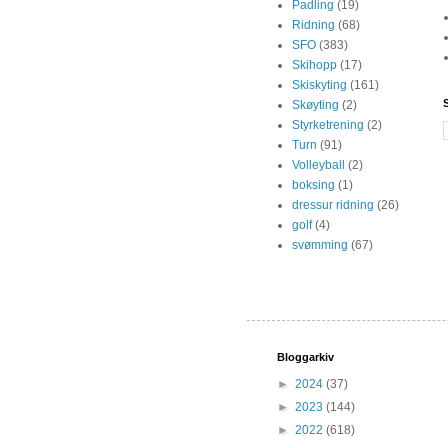
Padling
(19)
Ridning
(68)
SFO
(383)
Skihopp
(17)
Skiskyting
(161)
Skøyting
(2)
Styrketrening
(2)
Turn
(91)
Volleyball
(2)
boksing
(1)
dressur ridning
(26)
golf
(4)
svømming
(67)
Bloggarkiv
►
2024
(37)
►
2023
(144)
►
2022
(618)