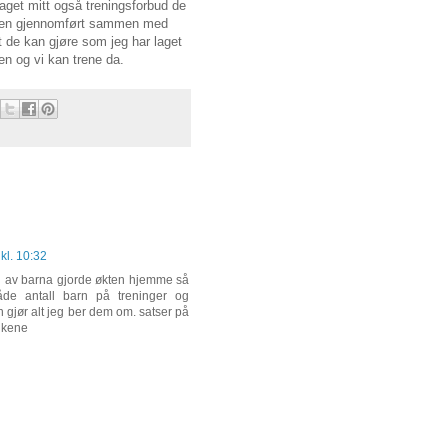
 laget mitt også treningsforbud de
ngen gjennomført sammen med
t de kan gjøre som jeg har laget
ken og vi kan trene da.
kl. 10:32
oen av barna gjorde økten hjemme så
både antall barn på treninger og
n gjør alt jeg ber dem om. satser på
ukene