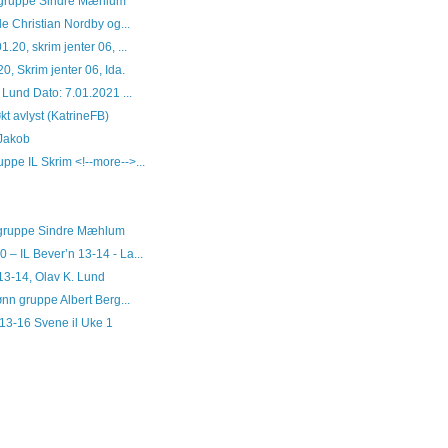
å gruppe Sindre Mæhlum
Ole Christian Nordby og...
1.20, skrim jenter 06, ...
0, Skrim jenter 06, Ida.
 Lund Dato: 7.01.2021 ...
kt avlyst (KatrineFB)
 Jakob
ppe IL Skrim <!--more-->...
å gruppe Sindre Mæhlum
 – IL Bever’n 13-14 - La...
13-14, Olav K. Lund
nn gruppe Albert Berg...
 13-16 Svene il Uke 1