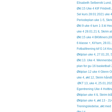
Elisabeth Selbervik Lund, 
Økt 15 Uke 4 KIF Friidrett
Sel kurs 28:01:2021 uke 4
Periodeplan uke 1-5, Skrim
Økt 9 uke 4 turn 1-3.kl H
uke 4 28.01.21 IL Skrim all
Økt 15 uke 4 BKMiners j0
6 klasse +, Kif turn, 28.01
Fotballtrening kif G 14 Kn
Øktplan uke 4, 27.01.20, S
Økt 13. Uke 4. Wennersbo
plan for gu-16 basketball
Øktplan 12 uke 4 Glenn O
uke 4, økt 12, Skrim håndb
ØKT 13, uke 4, 25.01.2020
Egentrening Uke 4 Hvitting
Øktplan uke 4 IL Skrim b
Øktplan uke 4, økt 13 - J1
Treningsledelse, økt med