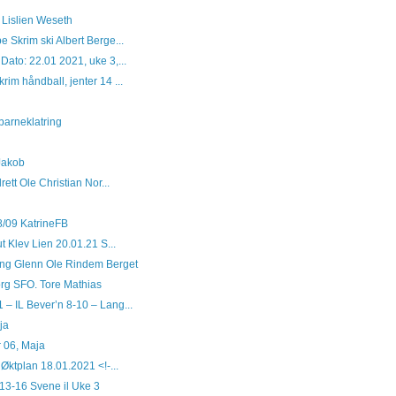
e Lislien Weseth
 Skrim ski Albert Berge...
Dato: 22.01 2021, uke 3,...
rim håndball, jenter 14 ...
barneklatring
 Jakob
rett Ole Christian Nor...
8/09 KatrineFB
ut Klev Lien 20.01.21 S...
ing Glenn Ole Rindem Berget
rg SFO. Tore Mathias
 – IL Bever’n 8-10 – Lang...
ja
r 06, Maja
Øktplan 18.01.2021 <!-...
 13-16 Svene il Uke 3