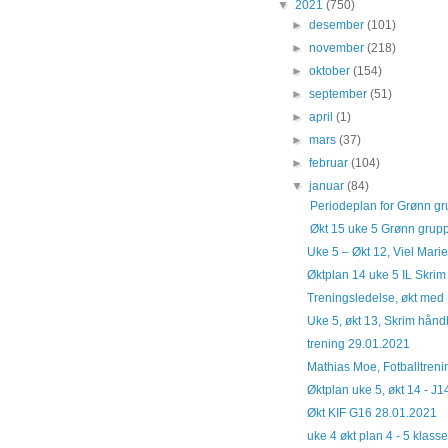
▼
2021
(750)
►
desember
(101)
►
november
(218)
►
oktober
(154)
►
september
(51)
►
april
(1)
►
mars
(37)
►
februar
(104)
▼
januar
(84)
Periodeplan for Grønn gru
Økt 15 uke 5 Grønn gruppe
Uke 5 – Økt 12, Viel Mari
Øktplan 14 uke 5 IL Skri
Treningsledelse, økt med
Uke 5, økt 13, Skrim håndb
trening 29.01.2021
Mathias Moe, Fotballtreni
Øktplan uke 5, økt 14 - J1
Økt KIF G16 28.01.2021
uke 4 økt plan 4 - 5 klas