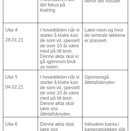
derfor det sosiale
det fokus på
klatring
Uke 4
I hoveddelen når vi
Lære navn og hvor
starter å klatre kan
de sentrale løkkene
28.01.21
de som vil, spesielt
er plassert.
de over 10 år være
med på litt teori.
Denne økta skal vi
gå igjennom bruk
av selen.
Uke 5
I hoveddelen når vi
Gjennomgå
starter å klatre kan
åttetallsknuten
04.02.21
de som vil, spesielt
de over 10 år være
med på litt teori.
Denne økta skal
lære oss
åttetallsknuten.
Uke 6
Denne økta skal
Inkludere barna i
lære oss
kameratsjekken slik