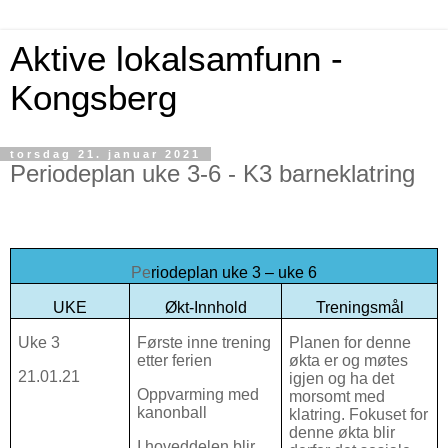
Aktive lokalsamfunn -
Kongsberg
torsdag 21. januar 2021
Periodeplan uke 3-6 - K3 barneklatring
Pe
riodeplan uke 3 – uke 6
UKE
Økt-Innhold
Treningsmål
Uke 3
Første inne trening
Planen for denne
etter ferien
økta er og møtes
21.01.21
igjen og ha det
Oppvarming med
morsomt med
kanonball
klatring. Fokuset for
denne økta blir
I hoveddelen blir