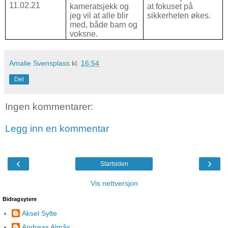
11.02.21
kameratsjekk og
at fokuset på
jeg vil at alle blir
sikkerheten økes.
med, både barn og
voksne.
Amalie Svensplass
kl.
16:54
Del
Ingen kommentarer:
Legg inn en kommentar
‹
›
Startsiden
Vis nettversjon
Bidragsytere
Aksel Sylte
Andreas Almås