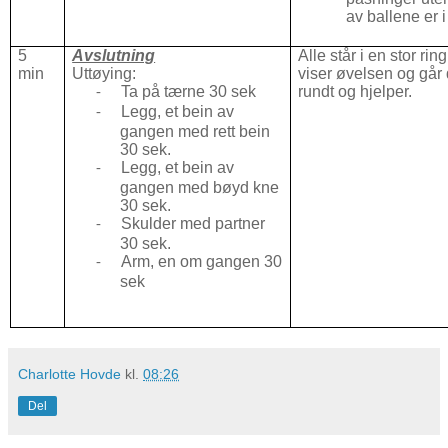
av ballene er 
5
Avslutning
Alle står i en stor rin
min
Uttøying:
viser øvelsen og går 
Ta på tærne 30 sek
rundt og hjelper.
-
Legg, et bein av
-
gangen med rett bein
30 sek.
Legg, et bein av
-
gangen med bøyd kne
30 sek.
Skulder med partner
-
30 sek.
Arm, en om gangen 30
-
sek
Charlotte Hovde
kl.
08:26
Del