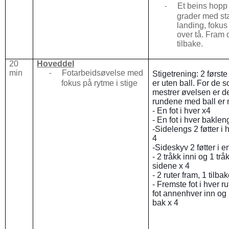
Et beins hopp
-
grader med sta
landing, fokus
over tå. Fram 
tilbake
.
20
Hoveddel
min
Fotarbeidsøvelse med
-
Stigetrening: 2 først
fokus på rytme i stige
er uten ball. For de 
mestrer øvelsen er d
rundene med ball er 
- En fot i hver x4
- En fot i hver baklen
-Sidelengs 2 føtter i 
4
-Sideskyv 2 føtter i e
- 2 tråkk inni og 1 trå
sidene x 4
- 2 ruter fram, 1 tilba
- Fremste fot i hver r
fot annenhver inn og u
bak x 4