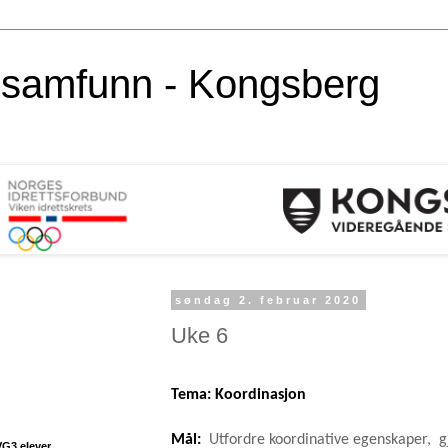
alsamfunn - Kongsberg
søndag 2. februar 2020
Uke 6
Tema: Koordinasjon
Mål:
Utfordre koordinative egenskaper,
g
VG3 elever