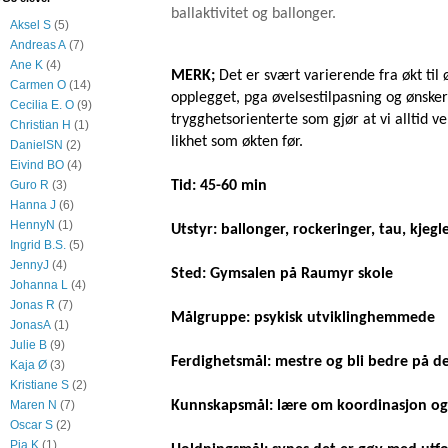
ballaktivitet og ballonger.
Aksel S
(5)
Andreas A
(7)
Ane K
(4)
MERK;
Det er svært varierende fra økt til
Carmen O
(14)
opplegget, pga øvelsestilpasning og ønsker
Cecilia E. O
(9)
trygghetsorienterte som gjør at vi alltid v
Christian H
(1)
likhet som økten før.
DanielSN
(2)
Eivind BO
(4)
Tid: 45-60 min
Guro R
(3)
Hanna J
(6)
HennyN
(1)
Utstyr: ballonger, rockeringer, tau, kjegle
Ingrid B.S.
(5)
JennyJ
(4)
Sted: Gymsalen på Raumyr skole
Johanna L
(4)
Jonas R
(7)
Målgruppe: psykisk utviklinghemmede
JonasA
(1)
Julie B
(9)
Ferdighetsmål: mestre og bli bedre på de
Kaja Ø
(3)
Kristiane S
(2)
Kunnskapsmål: lære om koordinasjon og f
Maren N
(7)
Oscar S
(2)
Pia K
(1)