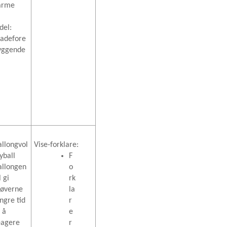
arme
del:
kadefore
yggende
allongvol
Vise-forklare:
yball
F
allongen
o
l gi
rk
tøverne
la
ngre tid
r
l å
e
eagere
r