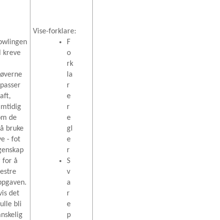
Vise-forklare:
owlingen
F
l kreve
o
t
rk
tøverne
la
lpasser
r
aft,
e
amtidig
r
om de
e
å bruke
gl
e - fot
e
genskap
r
 for å
S
estre
v
ppgaven.
a
vis det
r
ulle bli
e
anskelig
p