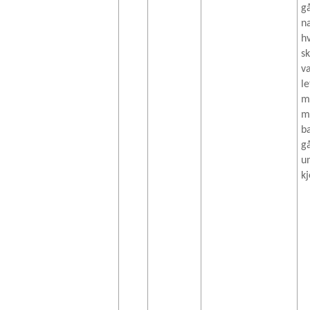
g
n
hv
sk
v
le
m
m
ba
g
u
k