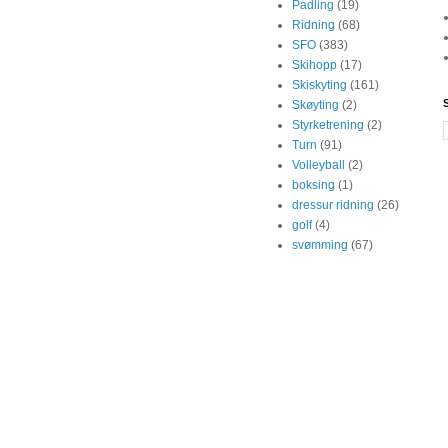
Padling
(19)
Ridning
(68)
SFO
(383)
Skihopp
(17)
Skiskyting
(161)
Skøyting
(2)
Styrketrening
(2)
Turn
(91)
Volleyball
(2)
boksing
(1)
dressur ridning
(26)
golf
(4)
svømming
(67)