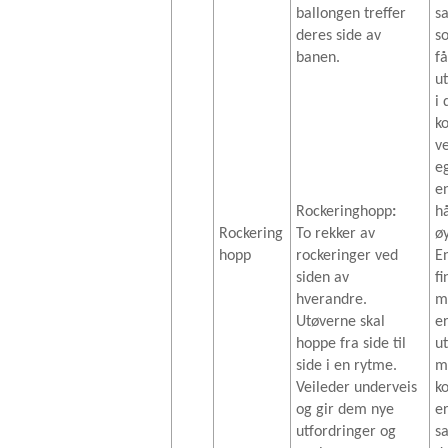
ballongen treffer
s
deres side av
s
banen.
få
u
i 
k
v
e
e
Rockeringhopp
:
h
Rockering
To rekker av
øy
hopp
rockeringer ved
E
siden av
fi
hverandre.
m
Utøverne skal
er
hoppe fra side til
u
side i en rytme.
m
Veileder underveis
k
og gir dem nye
e
utfordringer og
s