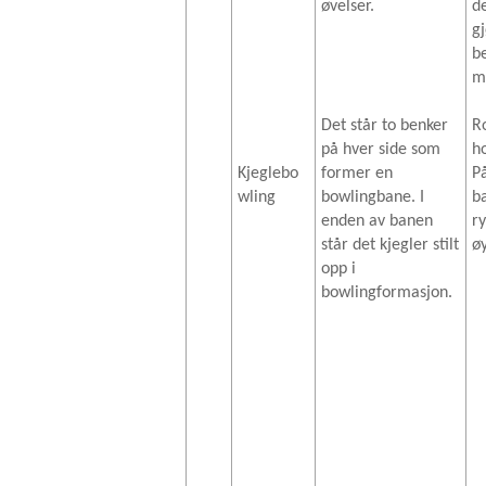
øvelser.
d
g
b
m
Det står to benker
R
på hver side som
h
Kjeglebo
former en
P
wling
bowlingbane. I
b
enden av banen
r
står det kjegler stilt
øy
opp i
bowlingformasjon.