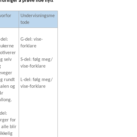
rdringer å prøve noe nytt
vorfor
Undervisningsme
tode
-del:
G-del: vise-
rukerne
forklare
otiverer
eg selv
S-del: følg meg/
g
vise-forklare
eveger
eg rundt
L-del: følg meg/
salen og
vise-forklare
år
allong.
del:
ørger for
 alle blir
ikkelig