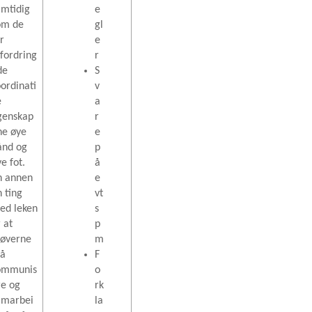
amtidig
e
om de
gl
r
e
tfordring
r
de
S
oordinati
v
e
a
genskap
r
ne øye
e
ånd og
p
e fot.
å
n annen
e
n ting
vt
ed leken
s
 at
p
tøverne
m
å
F
ommunis
o
re og
rk
amarbei
la