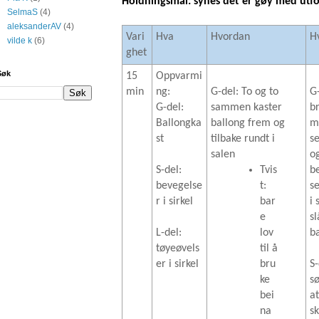
Holdningsmål: synes det er gøy med utfo
SelmaS
(4)
aleksanderAV
(4)
Vari
Hva
Hvordan
H
vilde k
(6)
ghet
Søk
15
Oppvarmi
min
ng:
G-del: To og to
G
G-del:
sammen kaster
b
Ballongka
ballong frem og
m
st
tilbake rundt i
s
salen
o
S-del:
Tvis
b
bevegelse
t:
s
r i sirkel
bar
i 
e
sl
L-del:
lov
b
tøyeøvels
til å
er i sirkel
bru
S-
ke
s
bei
at
na
sk