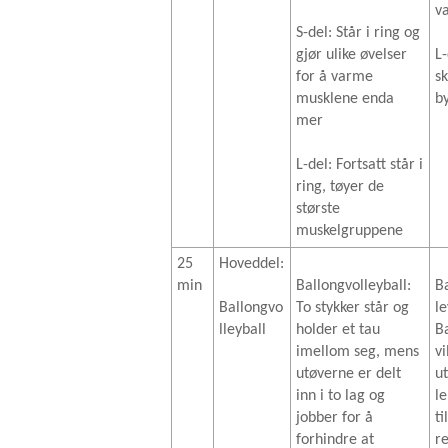
v
S-del: Står i ring og
gjør ulike øvelser
L-
for å varme
s
musklene enda
b
mer
L-del: Fortsatt står i
ring, tøyer de
største
muskelgruppene
25
Hoveddel:
min
Ballongvolleyball:
B
Ballongvo
To stykker står og
le
lleyball
holder et tau
B
imellom seg, mens
vi
utøverne er delt
u
inn i to lag og
le
jobber for å
ti
forhindre at
r