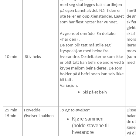
med seg skal legges bak startlinjen
på egen banehalvdel. Når tiden er
I nøt
ute teller en opp gjenstander. Laget
de g
som har flest nøtter har vunnet.
skife
gjeld
Avgrens et område. En deltaker
skia!
«har den».
mors
De som blir tatt må stille seg i
lærer
frysposisjon med beina fra
mors
10 min
Stiv heks
hverandre. De deltakerne som ikke
(som
er blitt tatt kan befri de andre ved å
med 
krype mellom beina deres. De som
holder på å befri noen kan selv ikke
bli tatt.
Variasjon:
Ski på et bein
25 min
Hoveddel
To og to øvelser:
Disse
15min
Øvelser i bakken
balan
Kjøre sammen
de ut
(holde stavene til
gener
hverandre
På d