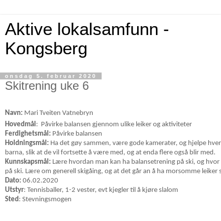
Aktive lokalsamfunn -
Kongsberg
onsdag 5. februar 2020
Skitrening uke 6
Navn:
Mari Tveiten Vatnebryn
Hovedmål
:
Påvirke balansen gjennom ulike leiker og aktiviteter
Ferdighetsmål:
Påvirke balansen
Holdningsmål:
Ha det gøy sammen, være gode kamerater, og hjelpe hverand
barna, slik at de vil fortsette å være med, og at enda flere også blir med.
Kunnskapsmål:
Lære hvordan man kan ha balansetrening på ski, og hvor v
på ski. Lære om generell skigåing, og at det går an å ha morsomme leiker 
Dato:
06.02.2020
Utstyr
: Tennisballer, 1-2 vester, evt kjegler til å kjøre slalom
Sted
: Stevningsmogen