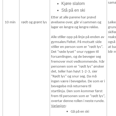
sama
Kjøre slalom
Stå på en ski
Etter at alle parene har prøvd
10 min
rødt og grønt lys
Leike
øvelsene over, går vi sammen og
grun
lager en lengre og lengre rekke.
skife
reak
Alle stiller opp på linje på enden av
også 
gymsalen/feltet. På motsatt side
at ba
stiller en person som er ”rødt lys”.
blir 
Det ”røde lyset” snur ryggen til
forsamlingen, og de beveger seg
fremover mot vedkommende. Når
personen som er ”rødt lys” ønsker
det, teller han høyt 1-2-3, sier
”Rødt lys” og snur seg. Da må
ingen være i bevegelse. De som er i
bevegelse må returnere til
startlinja. Den som kommer først
frem til personen som er ”rødt lys”,
overtar denne rollen i neste runde.
Variasjon
:
Gå på en ski