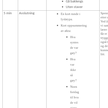
Gå baklengs
Uten staver
Spenn
5 min
Avslutning
En kort runde i
etter 
lysløypa.
Ved å
Kort oppsummering
vi sa
lærer
av økta:
får et
Hva
trygg
også 
syntes
og de
de var
kunne
gøy?
litt.
Hva
var
ikke
så
gøy?
Noen
forslag
til hva
de vil
gjøre