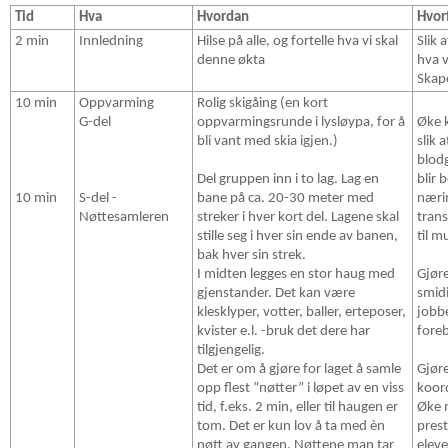
Tid
Hva
Hvordan
Hvor
2 min
Innledning
Hilse på alle, og fortelle hva vi skal
Slik 
denne økta
hva v
Skape
10 min
Oppvarming
Rolig skigåing (en kort
G-del
oppvarmingsrunde i lysløypa, for å
Øke 
bli vant med skia igjen.)
slik a
blod
Del gruppen inn i to lag. Lag en
blir 
10 min
S-del -
bane på ca. 20-30 meter med
nærin
Nøttesamleren
streker i hver kort del. Lagene skal
trans
stille seg i hver sin ende av banen,
til m
bak hver sin strek.
I midten legges en stor haug med
Gjør
gjenstander. Det kan være
smidi
klesklyper, votter, baller, erteposer,
jobb
kvister e.l. -bruk det dere har
fore
tilgjengelig.
Det er om å gjøre for laget å samle
Gjør
opp flest ”nøtter” i løpet av en viss
koor
tid, f.eks. 2 min, eller til haugen er
Øke 
tom. Det er kun lov å ta med èn
pres
nøtt av gangen. Nøttene man tar
elev