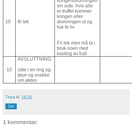
kongen/dronningen
sin side. hvis alle
er truffet kommer
kongen eller
10
fri lek
dronningen ut og
har te liv
Fri lek men må ta i
bruk noen med
kasting av ball
AVSLUTTNING:
10
sitte i en ring og
tøye og snakke
om økten
Thea
kl.
16:31
Del
1 kommentar: