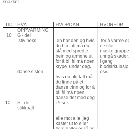
snakker
TID
HVA
HVORDAN
HVORFOR
OPPVARMING:
10
G - del
stiv heks
en har den og hvis
for å varme o
du blir tatt må du
de stor
stå med spredte
muskelgruppe
bein og armene ut.
unngå skader, 
for å bli fri må noen
i gang
krype under deg.
blodsirkulasj
danse sisten
osv.
hvis du blir tatt må
du finne på et
danse trinn og for å
bli fri må noen
danse det med deg
10
S - del
i 5 sek
stikkball
alle mot alle. jeg
kaster ut to eller
flere baller også er