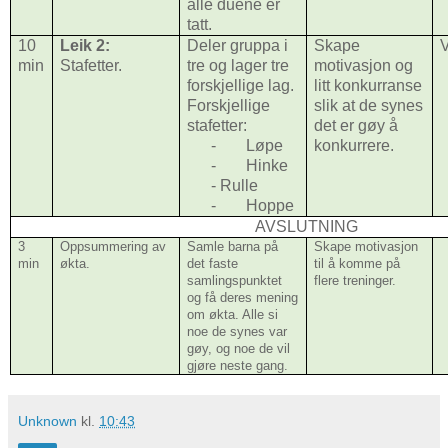
alle duene er
tatt.
10
Leik 2:
Deler gruppa i
Skape
V
min
Stafetter.
tre og lager tre
motivasjon og
forskjellige lag.
litt konkurranse
Forskjellige
slik at de synes
stafetter:
det er gøy å
-
Løpe
konkurrere.
-
Hinke
- Rulle
-
Hoppe
AVSLUTNING
3
Oppsummering av
Samle barna på
Skape motivasjon
min
økta.
det faste
til å komme på
samlingspunktet
flere treninger.
og få deres mening
om økta. Alle si
noe de synes var
gøy, og noe de vil
gjøre neste gang.
Unknown
kl.
10:43