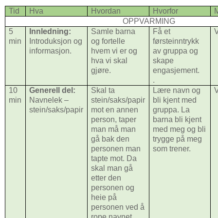
Tid
Hva
Hvordan
Hvorfor
OPPVARMING
5
Innledning:
Samle barna
Få et
V
min
Introduksjon og
og fortelle
førsteinntrykk
informasjon.
hvem vi er og
av gruppa og
hva vi skal
skape
gjøre.
engasjement.
.
10
Generell del:
Skal ta
Lære navn og
V
min
Navnelek –
stein/saks/papir
bli kjent med
stein/saks/papir
mot en annen
gruppa. La
person, taper
barna bli kjent
man må man
med meg og bli
gå bak den
trygge på meg
personen man
som trener.
tapte mot. Da
skal man gå
etter den
personen og
heie på
personen ved å
rope navnet