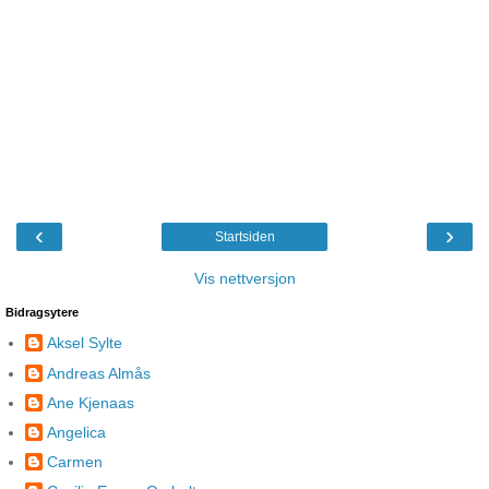
‹
›
Startsiden
Vis nettversjon
Bidragsytere
Aksel Sylte
Andreas Almås
Ane Kjenaas
Angelica
Carmen