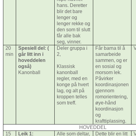
hans. Deretter
blir det bare
lenger og
lenger rekke og
den som til slutt
får alle bak
seg, vinner.
20
Spesiell del: (
Deler gruppa i
Får barna til å
V
min
går litt inn i
2,
samarbeide
hoveddelen
sammen, og er
også)
Klassisk
en sosial og
Kanonball
kanonball
morsom lek.
regler, med en
Påvirker
konge på hvert
koordinasjonen
lag, og alt på
gjennom
kroppen telles
romorientering,
som treff.
øye-hånd
koordinasjon
og
krafttiplassing.
HOVEDDEL
15
Leik 1:
Alle som deltar,
Dette blir en litt
V