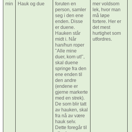
min
Hauk og due
foruten en
mer voldsom
person, samler
lek, hvor man
seg i den ene
må løpe
enden. Disse
fortere. Her er
er duene.
det mest
Hauken står
hurtighet som
midt i. Når
utfordres.
han/hun roper
"Alle mine
duer, kom ut!",
skal duene
springe fra den
ene enden til
den andre
(endene er
gjerne markerte
med en strek).
De som blir tatt
av hauken, skal
fra nå av være
hauk selv.
Dette foregår til