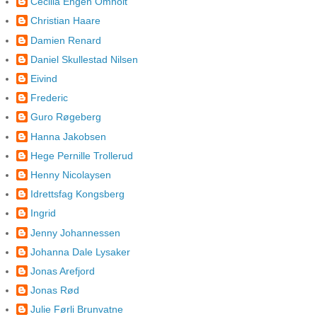
Cecilia Engen Omholt
Christian Haare
Damien Renard
Daniel Skullestad Nilsen
Eivind
Frederic
Guro Røgeberg
Hanna Jakobsen
Hege Pernille Trollerud
Henny Nicolaysen
Idrettsfag Kongsberg
Ingrid
Jenny Johannessen
Johanna Dale Lysaker
Jonas Arefjord
Jonas Rød
Julie Førli Brunvatne