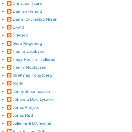
Christian Haare
Damien Renard
Daniel Skullestad Nilsen
Eivind
Frederic
Guro Røgeberg
Hanna Jakobsen
Hege Pernille Trollerud
Henny Nicolaysen
Idrettsfag Kongsberg
Ingrid
Jenny Johannessen
Johanna Dale Lysaker
Jonas Arefjord
Jonas Rød
Julie Førli Brunvatne
Kaja Juliane Østby