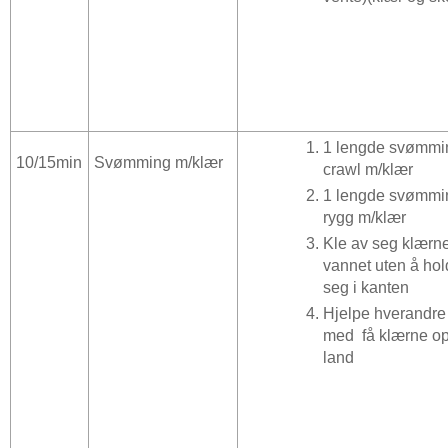
1 lengde svømmi
10/15min
Svømming m/klær
crawl m/klær
1 lengde svømmi
rygg m/klær
Kle av seg klærne
vannet uten å ho
seg i kanten
Hjelpe hverandre
med
få klærne o
land