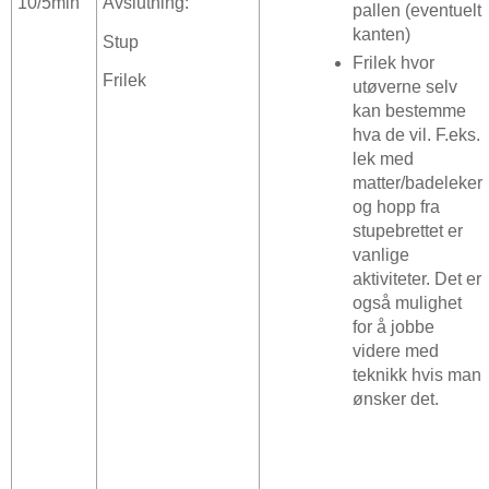
10/5min
Avslutning:
pallen (eventuelt
kanten)
Stup
Frilek hvor
Frilek
utøverne selv
kan bestemme
hva de vil. F.eks.
lek med
matter/badeleker
og hopp fra
stupebrettet er
vanlige
aktiviteter. Det er
også mulighet
for å jobbe
videre med
teknikk hvis man
ønsker det.