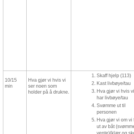
Skaff hjelp (113)
10/15
Hva gjør vi hvis vi
Kast livbøye/tau
min
ser noen som
Hva gjør vi hvis v
holder på å drukne.
har livbøye/tau
Svømme ut til
personen
Hva gjør vi om vi 
ut av båt (svømm
vente)(klær og sk