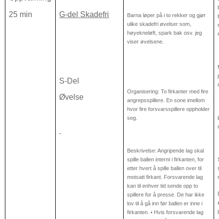
25 min
G-del Skadefri
Barna løper på i to rekker og gjør
ulike skadefri øvelser som,
høyekneløft, spark bak osv. jeg
viser øvelsene.
S-Del
Organisering: To firkanter med fire
Øvelse
angrepsspillere. En sone imellom
hvor fire forsvarsspillere oppholder
seg.
Beskrivelse: Angripende lag skal
spille ballen internt i firkanten, for
etter hvert å spille ballen over til
motsatt firkant. Forsvarende lag
kan til enhver tid sende opp to
spillere for å presse. De har ikke
lov til å gå inn før ballen er inne i
firkanten. • Hvis forsvarende lag