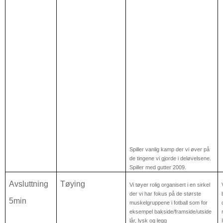
Spiller vanlig kamp der vi øver på
de tingene vi gjorde i deløvelsene.
Spiller med gutter 2009.
Avsluttning
Tøying
Vi tøyer rolig organisert i en sirkel
der vi har fokus på de største
5min
muskelgruppene i fotball som for
eksempel bakside/framside/utside
lår, lysk og legg