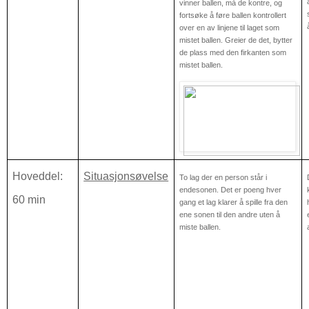
vinner ballen, må de kontre, og
fortsøke å føre ballen kontrollert
over en av linjene til laget som
mistet ballen. Greier de det, bytter
de plass med den firkanten som
mistet ballen.
Hoveddel:
Situasjonsøvelse
To lag der en person står i
endesonen. Det er poeng hver
60 min
gang et lag klarer å spille fra den
ene sonen til den andre uten å
miste ballen.