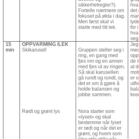
sikkerhetregler?).
hva 
Fortelle nærmere om
det 
fokuset på økta i dag.
man
Men først skal vi
tyde
starte med litt lek.
for 
hva
seg
15
OPPVARMING /LEK
Jeg 
min
Skikarusell
Gruppen steller seg i
med
ring, en gang med
opp
fjes inn og en annen
de 
med fjes ut av ringen.
at d
Så skal karusellen
mot
gå rundt og rundt, og
er 
det er om å gjøre å
utfo
holde balansen og
bal
jobbe sammen.
koo
Rødt og grønt lys
Nora starter som
«lyset» og skal
bestemme når lyset
er rødt og når det er
grønt, og hvem som