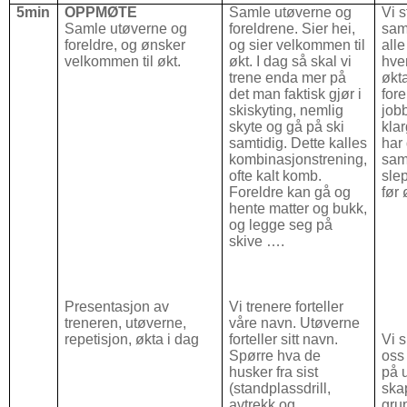
5min
OPPMØTE
Samle utøverne og
Vi s
Samle utøverne og
foreldrene. Sier hei,
saml
foreldre, og ønsker
og sier velkommen til
alle
velkommen til økt.
økt. I dag så skal vi
hve
trene enda mer på
økta
det man faktisk gjør i
fore
skiskyting, nemlig
job
skyte og gå på ski
klar
samtidig. Dette kalles
har
kombinasjonstrening,
sam
ofte kalt komb.
slep
Foreldre kan gå og
før 
hente matter og bukk,
og legge seg på
skive ….
Presentasjon av
Vi trenere forteller
treneren, utøverne,
våre navn. Utøverne
repetisjon, økta i dag
forteller sitt navn.
Vi 
Spørre hva de
oss
husker fra sist
på 
(standplassdrill,
ska
avtrekk og
gru