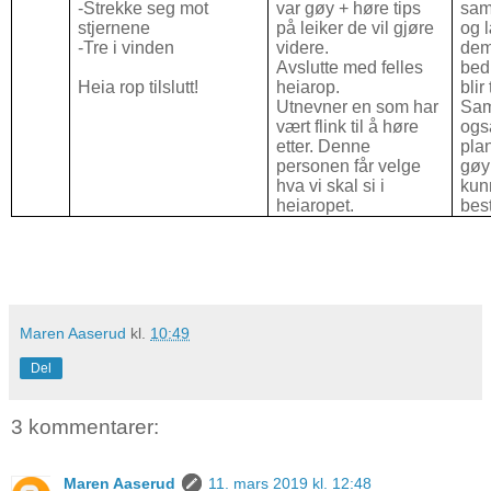
-Strekke seg mot
var gøy + høre tips
sam
stjernene
på leiker de vil gjøre
og 
-Tre i vinden
videre.
dem 
Avslutte med felles
bed
Heia rop tilslutt!
heiarop.
blir
Utnevner en som har
Sam
vært flink til å høre
også
etter. Denne
pla
personen får velge
gøy
hva vi skal si i
kun
heiaropet.
best
Maren Aaserud
kl.
10:49
Del
3 kommentarer:
Maren Aaserud
11. mars 2019 kl. 12:48