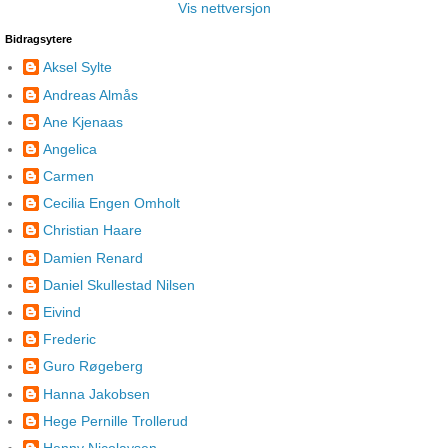
Vis nettversjon
Bidragsytere
Aksel Sylte
Andreas Almås
Ane Kjenaas
Angelica
Carmen
Cecilia Engen Omholt
Christian Haare
Damien Renard
Daniel Skullestad Nilsen
Eivind
Frederic
Guro Røgeberg
Hanna Jakobsen
Hege Pernille Trollerud
Henny Nicolaysen