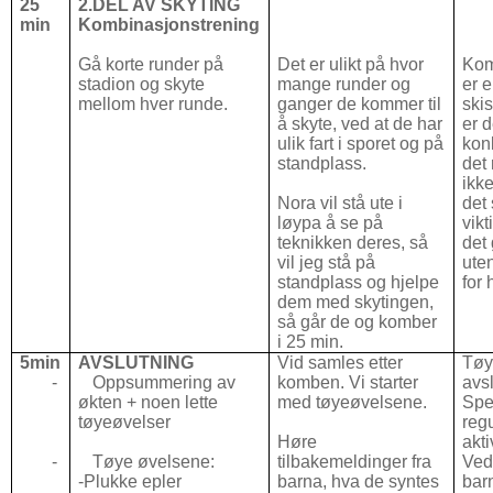
25
2.DEL AV SKYTING
min
Kombinasjonstrening
Gå korte runder på
Det er ulikt på hvor
Kom
stadion og skyte
mange runder og
er e
mellom hver runde.
ganger de kommer til
skis
å skyte, ved at de har
er d
ulik fart i sporet og på
kon
standplass.
det 
ikk
Nora vil stå ute i
det 
løypa å se på
vikt
teknikken deres, så
det
vil jeg stå på
uten
standplass og hjelpe
for 
dem med skytingen,
så går de og komber
i 25 min.
5min
AVSLUTNING
Vid samles etter
Tøy
- Oppsummering av
komben. Vi starter
avs
økten + noen lette
med tøyeøvelsene.
Spe
tøyeøvelser
regu
Høre
akti
- Tøye øvelsene:
tilbakemeldinger fra
Ved
-Plukke epler
barna, hva de syntes
bar