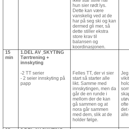
ikke står stille når
hun sier rødt lys.
Dette kan være
vanskelig ved at de
har på seg ski og kan
dermed gli mer, så
dette stiller ekstra
store krav til
balansen og
koordinasjonen.
15
1.DEL AV
SKYTING
min
Tørrtrening +
innskyting
-2 TT serier
Felles TT, der vi sier
Jeg
- 2 seier innskyting på
start så starter alle
viki
papp
likt. Samme med
hol
innskytingen, men da
som
går de en runde i
ska
mellom der de kan
utø
gå sammen og at
ofte
nora går sammen
det 
med dem, slik at de
alle
holder følge.