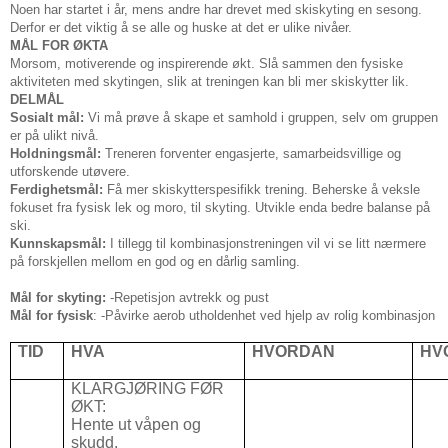
Noen har startet i år, mens andre har drevet med skiskyting en sesong.
Derfor er det viktig å se alle og huske at det er ulike nivåer.
MÅL FOR ØKTA
Morsom, motiverende og inspirerende økt. Slå sammen den fysiske
aktiviteten med skytingen, slik at treningen kan bli mer skiskytter lik.
DELMÅL
Sosialt mål:
Vi må prøve å skape et samhold i gruppen, selv om gruppen
er på ulikt nivå.
Holdningsmål:
Treneren forventer engasjerte, samarbeidsvillige og
utforskende utøvere.
Ferdighetsmål:
Få mer skiskytterspesifikk trening. Beherske å veksle
fokuset fra fysisk lek og moro, til skyting. Utvikle enda bedre balanse på
ski.
Kunnskapsmål:
I tillegg til kombinasjonstreningen vil vi se litt nærmere
på forskjellen mellom en god og en dårlig samling.
Mål for skyting:
-Repetisjon avtrekk og pust
Mål for fysisk
: -Påvirke aerob utholdenhet ved hjelp av rolig kombinasjon
TID
HVA
HVORDAN
HV
KLARGJØRING FØR
ØKT:
Hente ut våpen og
skudd.