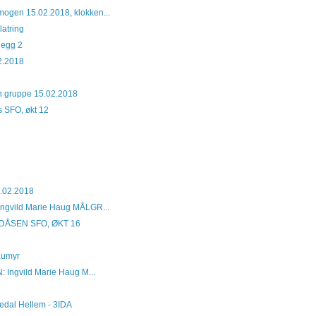
mogen 15.02.2018, klokken...
latring
legg 2
02.2018
nn gruppe 15.02.2018
s SFO, økt 12
3.02.2018
ngvild Marie Haug MÅLGR...
ÅSEN SFO, ØKT 16
aumyr
 Ingvild Marie Haug M...
gedal Hellem - 3IDA