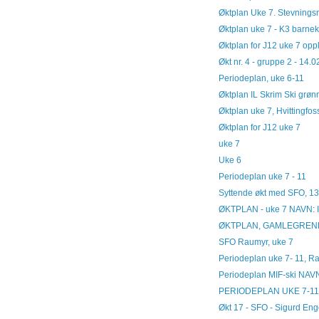
Øktplan Uke 7. Stevnings
Øktplan uke 7 - K3 barnek
Øktplan for J12 uke 7 opp
Økt nr. 4 - gruppe 2 - 14.
Periodeplan, uke 6-11
Øktplan IL Skrim Ski grø
Øktplan uke 7, Hvittingfos
Øktplan for J12 uke 7
uke 7
Uke 6
Periodeplan uke 7 - 11
Syttende økt med SFO, 1
ØKTPLAN - uke 7 NAVN: I
ØKTPLAN, GAMLEGREND
SFO Raumyr, uke 7
Periodeplan uke 7- 11, R
Periodeplan MIF-ski NAVN:
PERIODEPLAN UKE 7-11
Økt 17 - SFO - Sigurd En