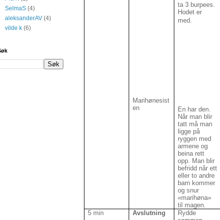
ta 3 burpees.
SelmaS
(4)
Hodet er
aleksanderAV
(4)
med.
vilde k
(6)
Søk
Marihønesist
en
En har den.
Når man blir
tatt må man
ligge på
ryggen med
armene og
beina rett
opp. Man blir
befridd når ett
eller to andre
barn kommer
og snur
«marihøna»
til magen.
5 min
Avslutning
Rydde