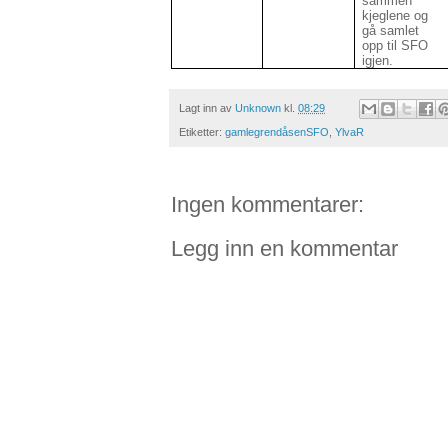
sammen
kjeglene og
gå samlet
opp til SFO
igjen.
Lagt inn av
Unknown
kl.
08:29
Etiketter:
gamlegrendåsenSFO
,
YlvaR
Ingen kommentarer:
Legg inn en kommentar