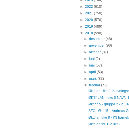
►
2023
(144)
►
2022
(618)
►
2021
(750)
►
2020
(570)
►
2019
(489)
▼
2018
(590)
►
desember
(48)
►
november
(90)
►
oktober
(87)
►
juni
(2)
►
mai
(57)
►
april
(53)
►
mars
(83)
▼
februar
(71)
Øktplan Uke 8. Stevnings
ØKTPLAN - uke 8 NAVN: I
Økt nr. 5 - gruppe 2 - 21.
SFO - Økt 15 – Andreas Gr
Øktplan uke 8 - K3 barnek
Øktplan for J12 uke 8