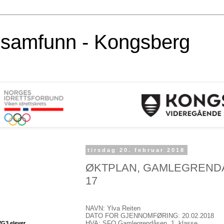
alsamfunn - Kongsberg
tirsdag 20. februar 2018
ØKTPLAN, GAMLEGRENDÅ
17
NAVN: Ylva Reite
DATO FOR GJENNOMFØRING: 20.02.2018
HVA: SFO Gamlegrendåsen, 1. klasse
VG3 elever