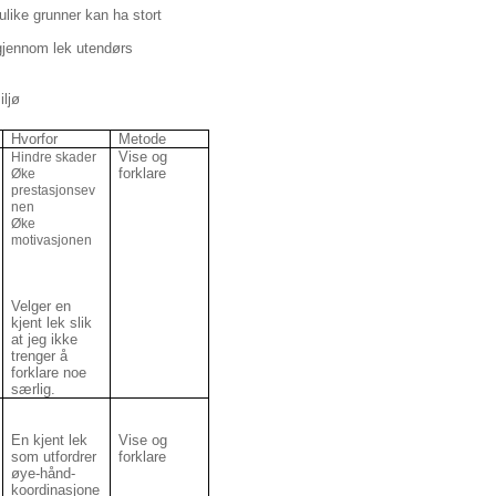
e grunner kan ha stort
jennom lek utendørs
iljø
Hvorfor
Metode
Vise og
Hindre skader
forklare
Øke
prestasjonsev
nen
Øke
motivasjonen
Velger en
kjent lek slik
at jeg ikke
trenger å
forklare noe
særlig.
En kjent lek
Vise og
som utfordrer
forklare
øye-hånd-
koordinasjone