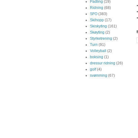
Padling
(19)
Ridning
(68)
SFO
(383)
Skihopp
(17)
Skiskyting
(161)
Skøyting
(2)
Styrketrening
(2)
Turn
(91)
Volleyball
(2)
boksing
(1)
dressur ridning
(26)
golf
(4)
svømming
(67)