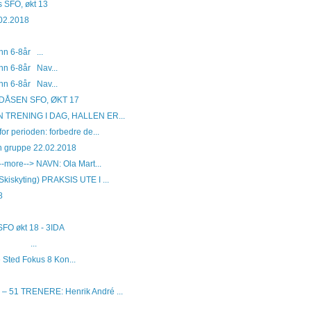
s SFO, økt 13
.02.2018
n 6-8år ...
nn 6-8år Nav...
nn 6-8år Nav...
ÅSEN SFO, ØKT 17
 TRENING I DAG, HALLEN ER...
or perioden: forbedre de...
nn gruppe 22.02.2018
--more--> NAVN: Ola Mart...
iskyting) PRAKSIS UTE I ...
8
SFO økt 18 - 3IDA
lum ...
 Sted Fokus 8 Kon...
 51 TRENERE: Henrik André ...