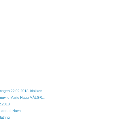
mogen 22.02.2018, klokken...
ngvild Marie Haug MÅLGR...
02.2018
øterud. Navn...
latring