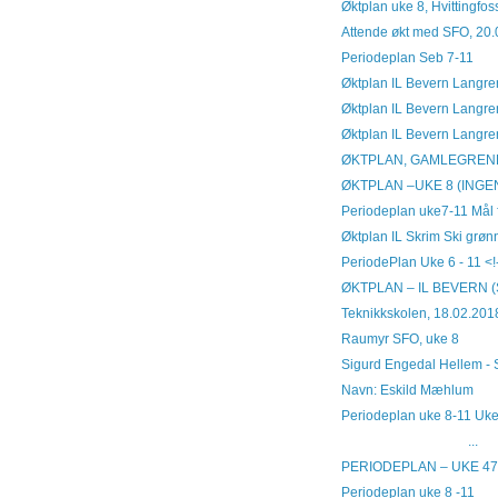
Øktplan uke 8, Hvittingfos
Attende økt med SFO, 20
Periodeplan Seb 7-11
Øktplan IL Bevern Langren
Øktplan IL Bevern Langre
Øktplan IL Bevern Langre
ØKTPLAN, GAMLEGREND
ØKTPLAN –UKE 8 (INGEN
Periodeplan uke7-11 Mål f
Øktplan IL Skrim Ski grø
PeriodePlan Uke 6 - 11 <!
ØKTPLAN – IL BEVERN (Sk
Teknikkskolen, 18.02.201
Raumyr SFO, uke 8
Sigurd Engedal Hellem - 
Navn: Eskild Mæh
Periodeplan uke 8-11 Uke
...
PERIODEPLAN – UKE 47 –
Periodeplan uke 8 -11