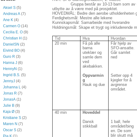
Gruppa består av 10-13 barn som av ulik
Aksel S
(5)
utbytte av å være med på prosjektet.
HOVEDMÅL: Bedre den aerobe utholdenheten g
Andreas A
(7)
Ferdighetsmål: Mestre alle lekene
Ane K
(4)
Kunnskapsmål: Samarbeide med hverandre
Carmen O
(14)
Holdningsmål: Skape et trygt og inkluderende m
Cecilia E. O
(9)
Tid
Hva
Hvordan
Christian H
(1)
20 min
Få på alle
Får hjelp av
DanielSN
(2)
barna
SFO-ansatte.
Eivind BO
(4)
uteklær og
Går samlet
Guro R
(3)
samle dem
ned
ved
Hanna J
(6)
akebakken.
HennyN
(1)
Ingrid B.S.
(5)
Oppvarmin
Setter opp 4
g
kjegler for å
JennyJ
(4)
Hauk og due
avgrense
Johanna L
(4)
området.
Jonas R
(7)
JonasA
(1)
Julie B
(9)
Kaja Ø
(3)
40 min
Hoveddel
Kristiane S
(2)
Dansk
1 ball, hele
Maren N
(7)
stikkball
området/bing
Oscar S
(2)
en. De som
blir skutt må
Pia K
(1)