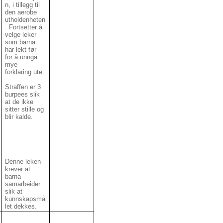
n, i tillegg til
den aerobe
utholdenheten
. Fortsetter å
velge leker
som barna
har lekt før
for å unngå
mye
forklaring ute.
Straffen er 3
burpees slik
at de ikke
sitter stille og
blir kalde.
Denne leken
krever at
barna
samarbeider
slik at
kunnskapsmå
let dekkes.