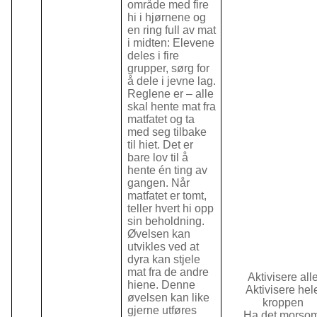
område med fire
hi i hjørnene og
en ring full av mat
i midten: Elevene
deles i fire
grupper, sørg for
å dele i jevne lag.
Reglene er – alle
skal hente mat fra
matfatet og ta
med seg tilbake
til hiet. Det er
bare lov til å
hente én ting av
gangen. Når
matfatet er tomt,
teller hvert hi opp
sin beholdning.
Øvelsen kan
utvikles ved at
dyra kan stjele
mat fra de andre
Aktivisere all
hiene. Denne
Aktivisere hel
øvelsen kan like
kroppen
gjerne utføres
Ha det morsom