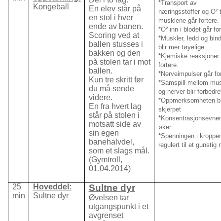
*Transport av
Kongeball
En elev står på
næringsstoffer og O² t
en stol i hver
musklene går fortere.
ende av banen.
*O² inn i blodet går for
Scoring ved at
*Muskler, ledd og bin
ballen stusses i
blir mer tøyelige.
bakken og den
*Kjemiske reaksjoner 
på stolen tar i mot
fortere.
ballen.
*Nerveimpulser går for
Kun tre skritt før
*Samspill mellom mus
du må sende
og nerver blir forbedre
videre.
*Oppmerksomheten bl
En fra hvert lag
skjerpet
står på stolen i
*Konsentrasjonsevne
motsatt side av
øker.
sin egen
*Spenningen i kroppen
banehalvdel,
regulert til et gunstig 
som et slags mål.
(Gymtroll,
01.04.2014)
25
Hoveddel:
Sultne dyr
min
Sultne dyr
Øvelsen tar
utgangspunkt i et
avgrenset