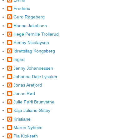
Eivind
Frederic
Guro Røgeberg
Hanna Jakobsen
Hege Pernille Trollerud
Henny Nicolaysen
Idrettsfag Kongsberg
Ingrid
Jenny Johannessen
Johanna Dale Lysaker
Jonas Arefjord
Jonas Rød
Julie Førli Brunvatne
Kaja Juliane Østby
Kristiane
Maren Nyheim
Pia Klokseth