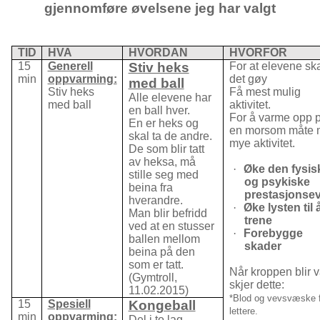
gjennomføre øvelsene jeg har valgt
TID
HVA
HVORDAN
HVORFOR
15
Generell
Stiv heks
For at elevene sk
min
oppvarming:
det gøy
med ball
Stiv heks
Få mest mulig
Alle elevene har
med ball
aktivitet.
en ball hver.
For å varme opp 
En er heks og
en morsom måte
skal ta de andre.
mye aktivitet.
De som blir tatt
av heksa, må
·
Øke den fysis
stille seg med
og psykiske
beina fra
prestasjonse
hverandre.
·
Øke lysten til 
Man blir befridd
trene
ved at en stusser
·
Forebygge
ballen mellom
skader
beina på den
som er tatt.
Når kroppen blir 
(Gymtroll,
skjer dette:
11.02.2015)
*Blod og vevsvæske f
15
Spesiell
Kongeball
lettere.
min
oppvarming:
Del i to lag.