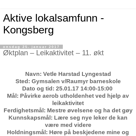
Aktive lokalsamfunn -
Kongsberg
onsdag 25. januar 2017
Øktplan – Leikaktivitet – 11. økt
Navn: Vetle Harstad Lyngestad
Sted: Gymsalen v/Raumyr barneskole
Dato og tid: 25.01.17 14:00-15:00
Mål:
Påvirke aerob utholdenhet ved hjelp av
leikaktivitet
Ferdighetsmål:
Mestre øvelsene og ha det gøy
Kunnskapsmål:
Lære seg nye leker de kan
være med videre
Holdningsmål:
Høre på beskjedene mine og