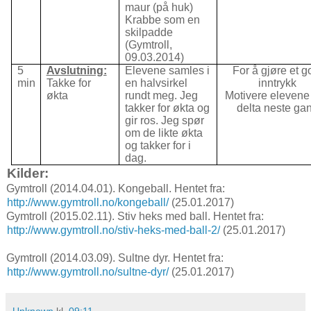
maur (på huk)
Krabbe som en
skilpadde
(Gymtroll,
09.03.2014)
5
Avslutning:
Elevene samles i
For å gjøre et g
min
Takke for
en halvsirkel
inntrykk
økta
rundt meg. Jeg
Motivere elevene t
takker for økta og
delta neste ga
gir ros. Jeg spør
om de likte økta
og takker for i
dag.
Kilder:
Gymtroll (2014.04.01). Kongeball. Hentet fra:
http://www.gymtroll.no/kongeball/
(25.01.2017)
Gymtroll (
2015.02.11). Stiv heks med ball. Hentet fra:
http://www.gymtroll.no/stiv-heks-med-ball-2/
(25.01.2017)
Gymtroll (2014.03.09). Sultne dyr. Hentet fra:
http://www.gymtroll.no/sultne-dyr/
(25.01.2017)
Unknown
kl.
09:11