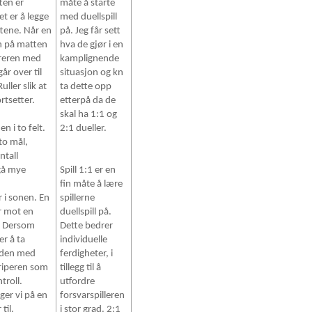
ten er
måte å starte
t er å legge
med duellspill
tene. Når en
på. Jeg får sett
en på matten
hva de gjør i en
areren med
kamplignende
år over til
situasjon og kn
uller slik at
ta dette opp
ortsetter.
etterpå da de
skal ha 1:1 og
en i to felt.
2:1 dueller.
 to mål,
ntall
ngå mye
Spill 1:1 er en
fin måte å lære
r i sonen. En
spillerne
r mot en
duellspill på.
r. Dersom
Dette bedrer
er å ta
individuelle
r den med
ferdigheter, i
griperen som
tillegg til å
troll.
utfordre
ger vi på en
forsvarspilleren
til.
i stor grad. 2:1