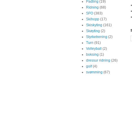
Padling
(19)
Ridning
(68)
SFO
(383)
Skihopp
(17)
Skiskyting
(161)
Skøyting
(2)
Styrketrening
(2)
Turn
(91)
Volleyball
(2)
boksing
(1)
dressur ridning
(26)
golf
(4)
svømming
(67)