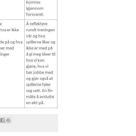
komme
igjennom
forsvaret.
a:
Å reflektere
hva er ikke
rundt treningen
vår og hva
ode på og hva
spillerne liker og
mer med
ikke er med på
dinger
å gi meg ideer til
hva vi kan
gjøre, hva vi
bør jobbe med
og gjør også at
spillerne føler
seg sett. En fin
måte å avslutte
en økt på.