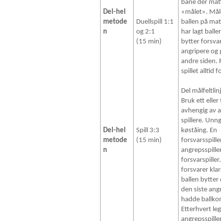
bane der mat
Del-hel
«målet». Måle
metode
Duellspill 1:1
ballen på mat
n
og 2:1
har lagt ball
(15 min)
bytter forsv
angripere og g
andre siden. R
spillet alltid f
Del målfeltlinj
Bruk ett eller
avhengig av a
spillere. Un
Del-hel
Spill 3:3
køståing. En
metode
(15 min)
forsvarsspille
n
angrepsspille
forsvarspille
forsvarer klar
ballen bytte
den siste an
hadde ballkon
Etterhvert leg
angrepsspiller 