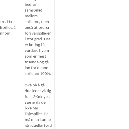
bedrer
samspillet
mellom
 tre. Ha
spillerne, men
spill og å
også utfordrer
jennom
forsvarspilleren
i stor grad. Det
er læring i å
vurdere hvem
som er mest
truende og gå
inn for denne
spilleren 100%.
Øve på å gå i
dueller er viktig
for 12-åringer,
særlig da de
ikke har
linjespiller. Da
må man kunne
gå i dueller for å