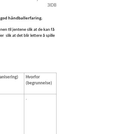
3IDB
 god håndballerfaring.
en til jentene slik at de kan få
ler slik at det blir lettere å spille
ball
anisering)
Hvorfor
(begrunnelse)
.