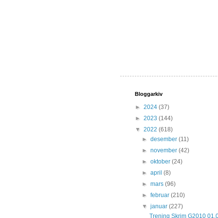
Bloggarkiv
►
2024
(37)
►
2023
(144)
▼
2022
(618)
►
desember
(11)
►
november
(42)
►
oktober
(24)
►
april
(8)
►
mars
(96)
►
februar
(210)
▼
januar
(227)
Trening Skrim G2010 01.