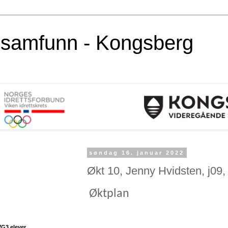
alsamfunn - Kongsberg
søndag 16. januar 2022
Økt 10, Jenny Hvidsten, j09,
Øktplan
VG3 elever