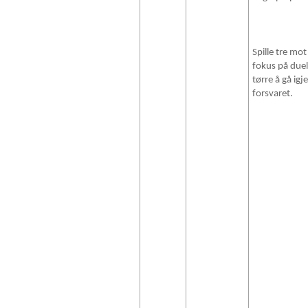
Spille tre mot
fokus på duell
tørre å gå ig
forsvaret.