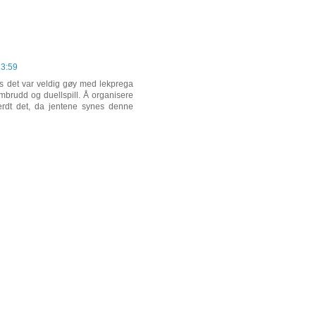
13:59
es det var veldig gøy med lekprega
mbrudd og duellspill. Å organisere
verdt det, da jentene synes denne