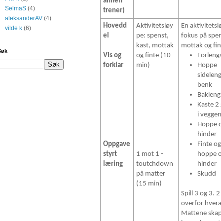
annen
SelmaS
(4)
trener)
aleksanderAV
(4)
Hovedd
Aktivitetsløy
En aktivitets
vilde k
(6)
el
pe: spenst,
fokus på spen
kast, mottak
mottak og fin
Søk
Vis og
og finte (10
Forlengs
forklar
min)
Hoppe
sidelen
benk
Baklengs
Kaste 2
i vegge
Hoppe 
hinder
Oppgave
Finte o
styrt
1 mot 1 -
hoppe 
læring
toutchdown
hinder
på matter
Skudd
(15 min)
Spill 3 og 3. 
overfor hver
Mattene skap