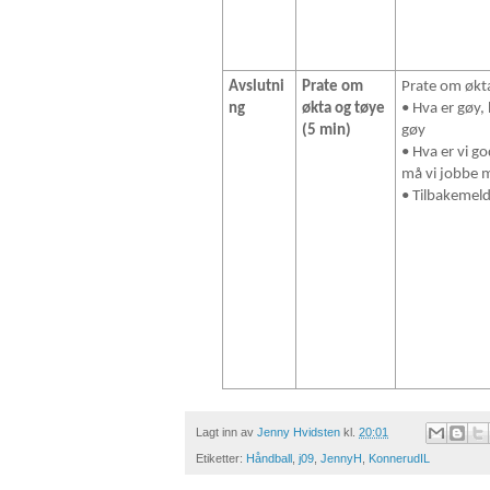
Avslutni
Prate om
Prate om økt
ng
økta og tøye
• Hva er gøy, 
(5 min)
gøy
• Hva er vi g
må vi jobbe 
• Tilbakemel
Lagt inn av
Jenny Hvidsten
kl.
20:01
Etiketter:
Håndball
,
j09
,
JennyH
,
KonnerudIL