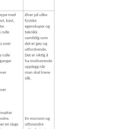
løype med
Øver på ulike
st, kast,
fysiske
te:
egenskaper og
 rulle
teknikk
samtidig som
gs over
det er gøy og
utfordrende.
 rulle
Det er viktig å
 ganger
ha motiverende
n
opplegg når
over
man skal trene
slik.
g
over
2 matter
andre.
En morsom og
er en slags
utforendre