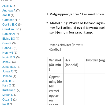
Aksel S
(5)
Andreas A
(7)
Målgruppen: Jenter 12 år med nokså
Ane K
(4)
Carmen O
(14)
Målsetning:
Påvirke ballbehandlingsevn
Cecilia E. O
(9)
mer flyt i spillet, i tillegg til å øve på duel
Christian H
(1)
seg igjennom forsvaret i kamp.
DanielSN
(2)
Eivind BO
(4)
Guro R
(3)
Dagens aktivitet (idrett):
Hanna J
(6)
Hånd
HennyN
(1)
Ingrid B.S.
(5)
Varighet
Hva
Hvordan (org
JennyJ
(4)
(60 min
(Innhold)
Johanna L
(4)
)
Jonas R
(7)
JonasA
(1)
Oppvar
Julie B
(9)
ming (de
Kaja Ø
(3)
blir
Kristiane S
(2)
varmet
Maren N
(7)
opp av
Oscar S
(2)
en
Pia K
(1)