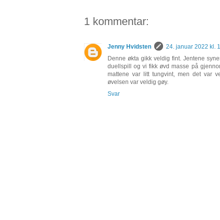
1 kommentar:
Jenny Hvidsten
24. januar 2022 kl. 
Denne økta gikk veldig fint. Jentene syn
duellspill og vi fikk øvd masse på gjenno
mattene var litt tungvint, men det var 
øvelsen var veldig gøy.
Svar