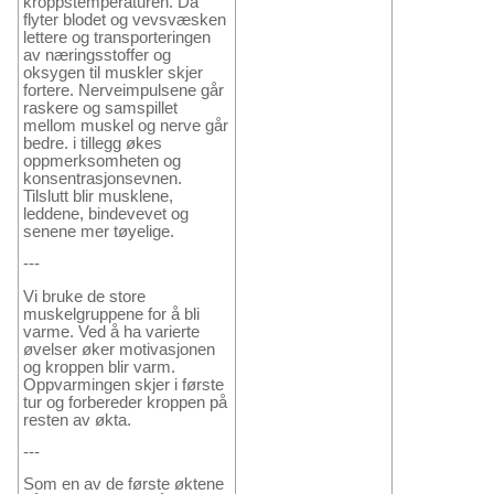
kroppstemperaturen. Da
flyter blodet og vevsvæsken
lettere og transporteringen
av næringsstoffer og
oksygen til muskler skjer
fortere. Nerveimpulsene går
raskere og samspillet
mellom muskel og nerve går
bedre. i tillegg økes
oppmerksomheten og
konsentrasjonsevnen.
Tilslutt blir musklene,
leddene, bindevevet og
senene mer tøyelige.
---
Vi bruke de store
muskelgruppene for å bli
varme. Ved å ha varierte
øvelser øker motivasjonen
og kroppen blir varm.
Oppvarmingen skjer i første
tur og forbereder kroppen på
resten av økta.
---
Som en av de første øktene