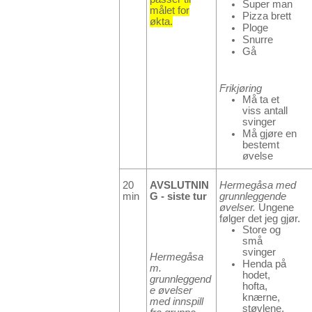
Super man
målet for
Pizza brett
økta.
Ploge
Snurre
Gå
Frikjøring
Må ta et
viss antall
svinger
Må gjøre en
bestemt
øvelse
20
AVSLUTNIN
Hermegåsa med
min
G - siste tur
grunnleggende
øvelser.
Ungene
følger det jeg gjør.
Store og
små
svinger
Hermegåsa
Henda på
m.
hodet,
grunnleggend
hofta,
e øvelser
knærne,
med innspill
støvlene,