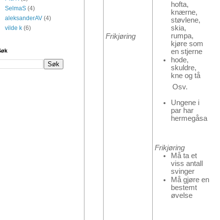
hofta,
SelmaS
(4)
knærne,
aleksanderAV
(4)
støvlene,
skia,
vilde k
(6)
rumpa,
Frikjøring
kjøre som
en stjerne
Søk
hode,
skuldre,
kne og tå
Osv.
Ungene i
par har
hermegåsa
Frikjøring
Må ta et
viss antall
svinger
Må gjøre en
bestemt
øvelse