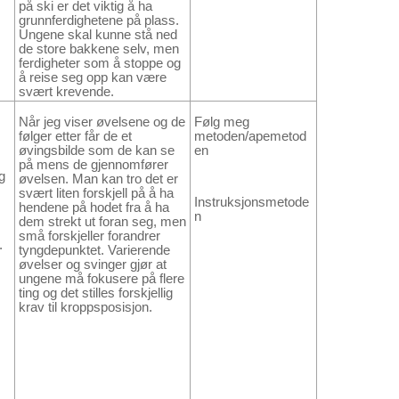
på ski er det viktig å ha
grunnferdighetene på plass.
Ungene skal kunne stå ned
de store bakkene selv, men
ferdigheter som å stoppe og
å reise seg opp kan være
svært krevende.
Når jeg viser øvelsene og de
Følg meg
følger etter får de et
metoden/apemetod
øvingsbilde som de kan se
en
på mens de gjennomfører
g
øvelsen. Man kan tro det er
svært liten forskjell på å ha
Instruksjonsmetode
hendene på hodet fra å ha
n
dem strekt ut foran seg, men
små forskjeller forandrer
.
tyngdepunktet. Varierende
øvelser og svinger gjør at
ungene må fokusere på flere
ting og det stilles forskjellig
krav til kroppsposisjon.