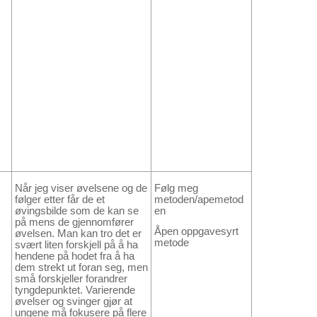
Når jeg viser øvelsene og de
Følg meg
følger etter får de et
metoden/apemetod
øvingsbilde som de kan se
en
på mens de gjennomfører
Åpen oppgavesyrt
øvelsen. Man kan tro det er
metode
svært liten forskjell på å ha
hendene på hodet fra å ha
dem strekt ut foran seg, men
små forskjeller forandrer
tyngdepunktet. Varierende
øvelser og svinger gjør at
ungene må fokusere på flere