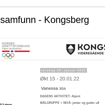
alsamfunn - Kongsberg
torsdag 20. januar 2022
Økt 15 - 20.01.22
Vanessa
3IDA
DAGENS AKTIVITET: Alpint
MÅLGRUPPE + NIVÅ: jenter og gutter u8
VG3 elever