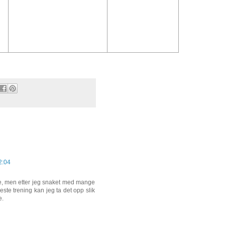
2:04
e, men etter jeg snaket med mange
este trening kan jeg ta det opp slik
e.