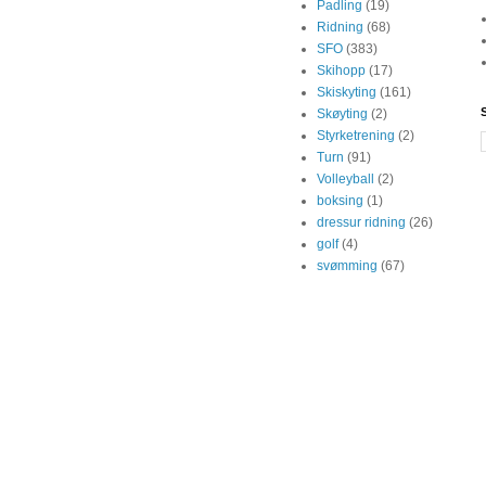
Padling
(19)
Ridning
(68)
SFO
(383)
Skihopp
(17)
Skiskyting
(161)
Skøyting
(2)
Styrketrening
(2)
Turn
(91)
Volleyball
(2)
boksing
(1)
dressur ridning
(26)
golf
(4)
svømming
(67)