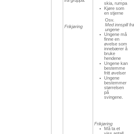
fra gruppa.
skia, rumpa
Kjøre som
en stjerne
Osv.
Med innspill fr
Frikjøring
ungene
Ungene må
finne en
øvelse som
innebærer å
bruke
hendene
Ungene kan
bestemme
fritt øvelser
Ungene
bestemmer
størrelsen
på
svingene.
Frikjøring
Må ta et
viss antall