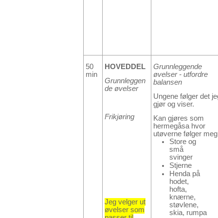
50
HOVEDDEL
Grunnleggende
min
øvelser - utfordre
Grunnleggen
balansen
de øvelser
Ungene følger det je
gjør og viser.
Frikjøring
Kan gjøres som
hermegåsa hvor
utøverne følger meg
Store og
små
svinger
Stjerne
Henda på
hodet,
hofta,
knærne,
Jeg velger ut
støvlene,
øvelser som
skia, rumpa
passer til