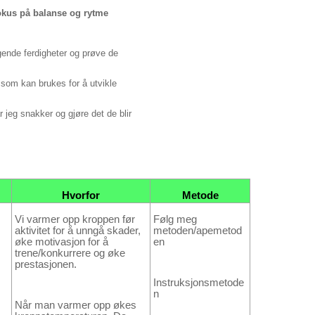
okus på balanse og rytme
ende ferdigheter og prøve de
som kan brukes for å utvikle
jeg snakker og gjøre det de blir
Hvorfor
Metode
Vi varmer opp kroppen før
Følg meg
aktivitet for å unngå skader,
metoden/apemetod
øke motivasjon for å
en
trene/konkurrere og øke
prestasjonen.
Instruksjonsmetode
n
Når man varmer opp økes