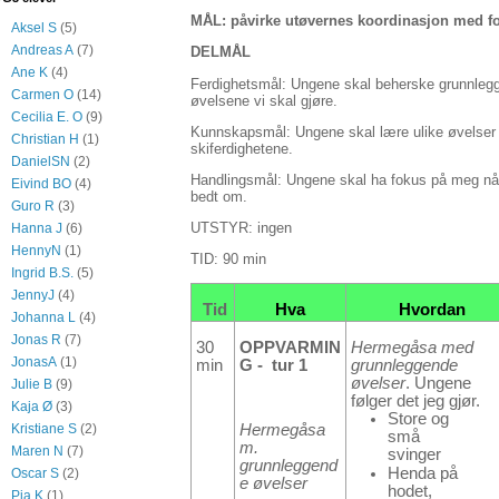
MÅL: påvirke utøvernes koordinasjon med f
Aksel S
(5)
Andreas A
(7)
DELMÅL
Ane K
(4)
Ferdighetsmål: Ungene skal beherske grunnlegg
Carmen O
(14)
øvelsene vi skal gjøre.
Cecilia E. O
(9)
Kunnskapsmål: Ungene skal lære ulike øvelser 
Christian H
(1)
skiferdighetene.
DanielSN
(2)
Handlingsmål: Ungene skal ha fokus på meg når 
Eivind BO
(4)
bedt om.
Guro R
(3)
UTSTYR: ingen
Hanna J
(6)
HennyN
(1)
TID: 90 min
Ingrid B.S.
(5)
JennyJ
(4)
Tid
Hva
Hvordan
Johanna L
(4)
Jonas R
(7)
30
OPPVARMIN
Hermegåsa med
JonasA
(1)
min
G - tur 1
grunnleggende
øvelser
. Ungene
Julie B
(9)
følger det jeg gjør.
Kaja Ø
(3)
Store og
Kristiane S
(2)
Hermegåsa
små
m.
Maren N
(7)
svinger
grunnleggend
Henda på
Oscar S
(2)
e øvelser
hodet,
Pia K
(1)