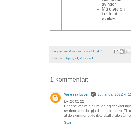
svinger
Må gjøre en
bestemt
øvelse
Lagt inn av
Vanessa Løver
kl.
14:09
Etiketter:
Alpint
,
kif
,
VanessaL
1 kommentar:
Vanessa Løver
25. januar 2022 kl. 1
Økt 20.01.22
Ungene var veldig urolige og snakket my
av dem som det gjaldt ble det bedre. Til n
at de skjønner at de ikke skall prate så my
Svar