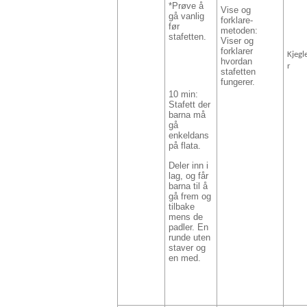
*Prøve å
Vise og
gå vanlig
forklare-
før
metoden:
stafetten.
Viser og
forklarer
Kjegl
hvordan
r
stafetten
fungerer.
10 min:
Stafett der
barna må
gå
enkeldans
på flata.
Deler inn i
lag, og får
barna til å
gå frem og
tilbake
mens de
padler.
En
runde uten
staver og
en med.