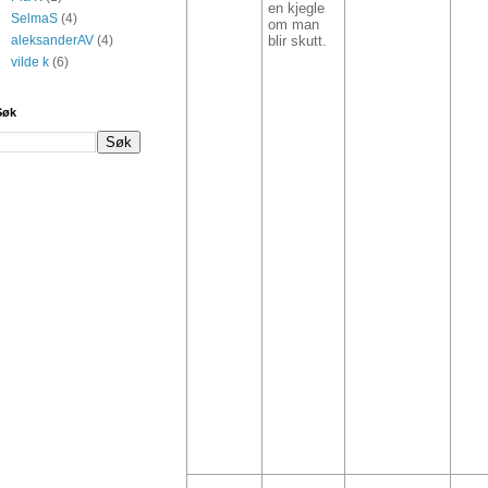
en kjegle
SelmaS
(4)
om man
aleksanderAV
(4)
blir skutt.
vilde k
(6)
Søk