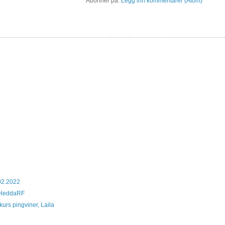
Abonner på:
Legg inn kommentarer (Atom)
02.2022
l, HeddaRF
urs pingviner, Laila