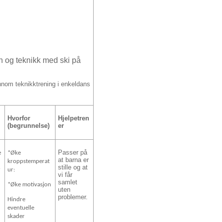
n og teknikk med ski på
nnom teknikktrening i enkeldans
Hvorfor
Hjelpetren
r
(begrunnelse)
er
Passer på
e
*Øke
at barna er
kroppstemperat
stille og at
r
ur:
vi får
samlet
*Øke motivasjon
uten
problemer.
Hindre
eventuelle
skader