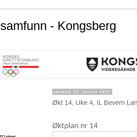
alsamfunn - Kongsberg
søndag 23. januar 2022
Økt 14, Uke 4, IL Bevern La
Øktplan nr 14
VG3 elever