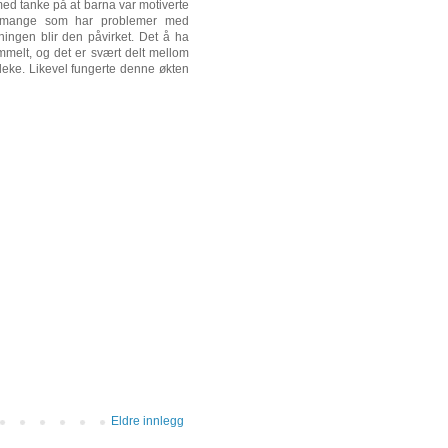
ed tanke på at barna var motiverte
er mange som har problemer med
ingen blir den påvirket. Det å ha
mmelt, og det er svært delt mellom
 leke. Likevel fungerte denne økten
Eldre innlegg