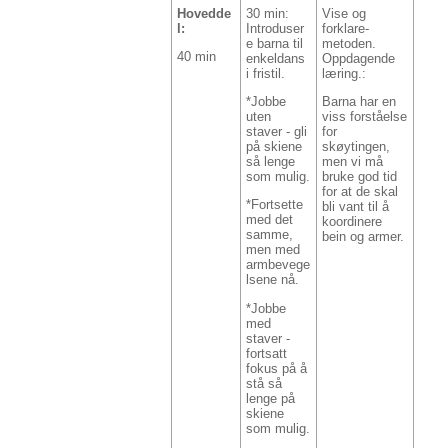
Hovedde
30 min:
Vise og
l:
Introduser
forklare-
e barna til
metoden.
40 min
enkeldans
Oppdagende
i fristil.
læring.:
*Jobbe
Barna har en
uten
viss forståelse
staver - gli
for
på skiene
skøytingen,
så lenge
men vi må
som mulig.
bruke god tid
for at de skal
*Fortsette
bli vant til å
med det
koordinere
samme,
bein og armer.
men med
armbevege
lsene nå.
*Jobbe
med
staver -
fortsatt
fokus på å
stå så
lenge på
skiene
som mulig.