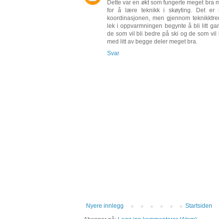
Dette var en økt som fungerte meget bra m
for å lære teknikk i skøyting. Det 
koordinasjonen, men gjennom teknikktren
lek i oppvarmningen begynte å bli litt ga
de som vil bli bedre på ski og de som vil
med litt av begge deler meget bra.
Svar
Nyere innlegg
Startsiden