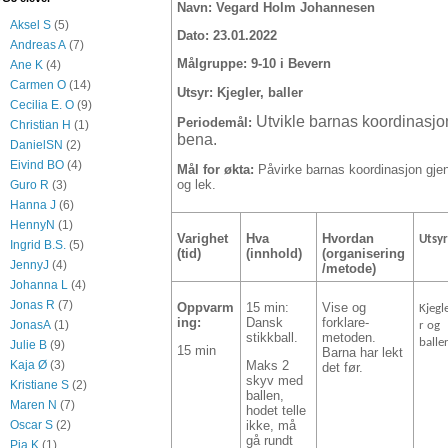
Navn: Vegard Holm Johannesen
Aksel S
(5)
Dato: 23.01.2022
Andreas A
(7)
Målgruppe: 9-10 i Bevern
Ane K
(4)
Carmen O
(14)
Utsyr: Kjegler, baller
Cecilia E. O
(9)
Utvikle barnas koordinasjo
Periodemål:
Christian H
(1)
bena.
DanielSN
(2)
Eivind BO
(4)
Mål for økta:
Påvirke barnas koordinasjon gje
og lek.
Guro R
(3)
Hanna J
(6)
HennyN
(1)
Varighet
Hva
Hvordan
Utsy
Ingrid B.S.
(5)
(tid)
(innhold)
(organisering
JennyJ
(4)
/metode)
Johanna L
(4)
Jonas R
(7)
Oppvarm
15 min:
Vise og
Kjegl
ing:
Dansk
forklare-
JonasA
(1)
r og
stikkball.
metoden.
balle
Julie B
(9)
15 min
Barna har lekt
Kaja Ø
(3)
Maks 2
det før.
skyv med
Kristiane S
(2)
ballen,
Maren N
(7)
hodet telle
Oscar S
(2)
ikke, må
gå rundt
Pia K
(1)