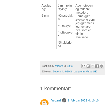
Avslutni
5 min rolig
Apemetoden
ng:
tøying:
og forklare-
metoden:
5 min
*Knestrekk
Barna gjør
er
øvelsene som
jeg gjør mens
*knebøyer
jeg forklarer
hva som er
*hoftebøye
viktig i
r
øvelsene.
*Skulderle
dd
Lagt inn av
Vegard
kl.
18:06
Etiketter:
Bevern IL 9-10 år
,
Langrenn
,
VegardHJ
1 kommentar:
Vegard
8. februar 2022 kl. 10:10