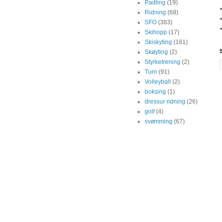
Padling
(19)
Ridning
(68)
SFO
(383)
Skihopp
(17)
Skiskyting
(161)
Skøyting
(2)
Styrketrening
(2)
Turn
(91)
Volleyball
(2)
boksing
(1)
dressur ridning
(26)
golf
(4)
svømming
(67)