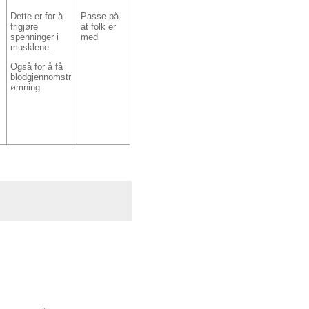
Dette er for å
Passe på
frigjøre
at folk er
spenninger i
med
musklene.
Også for å få
blodgjennomstr
ømning.