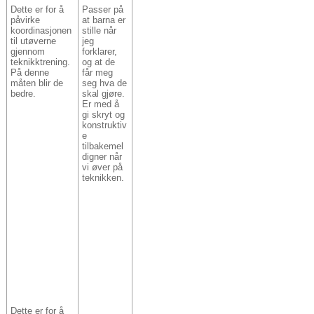
Dette er for å
Passer på
påvirke
at barna er
koordinasjonen
stille når
til utøverne
jeg
gjennom
forklarer,
teknikktrening.
og at de
På denne
får meg
måten blir de
seg hva de
bedre.
skal gjøre.
Er med å
gi skryt og
konstruktiv
e
tilbakemel
digner når
vi øver på
teknikken.
Dette er for å