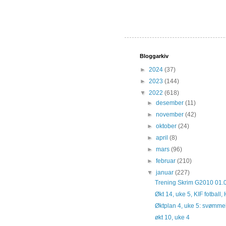
Bloggarkiv
►
2024
(37)
►
2023
(144)
▼
2022
(618)
►
desember
(11)
►
november
(42)
►
oktober
(24)
►
april
(8)
►
mars
(96)
►
februar
(210)
▼
januar
(227)
Trening Skrim G2010 01.
Økt 14, uke 5, KIF fotbal
Øktplan 4, uke 5: svømmek
økt 10, uke 4