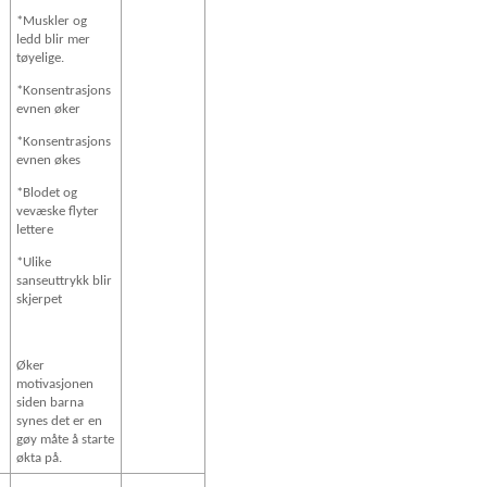
*Muskler og
ledd blir mer
tøyelige.
*Konsentrasjons
evnen øker
*Konsentrasjons
evnen økes
*Blodet og
vevæske flyter
lettere
*Ulike
sanseuttrykk blir
skjerpet
Øker
motivasjonen
siden barna
synes det er en
gøy måte å starte
økta på.