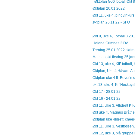
Øktplan G06 fotball Økt 8
Øktplan 26.01.2022
Økt 11, uke 4, pingvinkurs
øktplan 26.11.22 - SFO
Økt 9, uke 4, Fotball 3 2
Helene Grimnes 2IDA
Trening 25.01.2022 skrim
Mathias økt tirsdag 25 jan
Økt 13, uke 4, KIF fotbal
Øktplan, Uke 4 Håvard Aa
Øktplan uke 4 IL Bever'n s
økt 13, uke 4, Kif Hockey
Økt 17 - 28.01.22
Økt 16 - 24.01.22
Økt 11, Uke 3, Allidrett KI
Økt uke 4, Magnus Bråth
Øktplan uke 4Idrett: chee
Økt 11. Uke 3. Vestfossen 
Økt 12, uke 3, blå gruppe