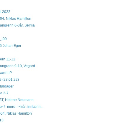
1.2022
5-04, Niklas Hamilton
 langrenn 6-8år, Selma
, j09
15 Johan Eger
vern 11-12
 Langrenn 9-10, Vegard
åvard LP
9 (23.01.22)
 lørdager
e 3-7
e GT, Helene Neumann
<!--more-->mål: innlærin...
5-04, Niklas Hamilton
G13