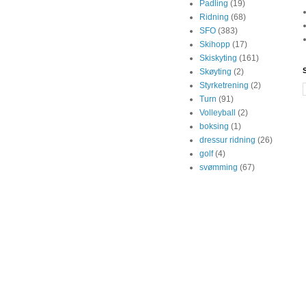
Padling
(19)
Ridning
(68)
SFO
(383)
Skihopp
(17)
Skiskyting
(161)
Skøyting
(2)
Styrketrening
(2)
Turn
(91)
Volleyball
(2)
boksing
(1)
dressur ridning
(26)
golf
(4)
svømming
(67)