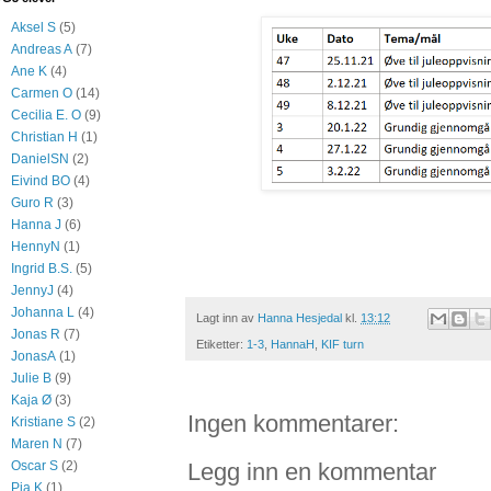
Aksel S
(5)
Andreas A
(7)
Ane K
(4)
Carmen O
(14)
Cecilia E. O
(9)
Christian H
(1)
DanielSN
(2)
Eivind BO
(4)
Guro R
(3)
Hanna J
(6)
HennyN
(1)
Ingrid B.S.
(5)
JennyJ
(4)
Johanna L
(4)
Lagt inn av
Hanna Hesjedal
kl.
13:12
Jonas R
(7)
Etiketter:
1-3
,
HannaH
,
KIF turn
JonasA
(1)
Julie B
(9)
Kaja Ø
(3)
Ingen kommentarer:
Kristiane S
(2)
Maren N
(7)
Oscar S
(2)
Legg inn en kommentar
Pia K
(1)