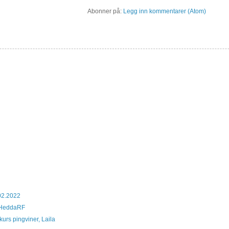
Abonner på:
Legg inn kommentarer (Atom)
02.2022
l, HeddaRF
urs pingviner, Laila