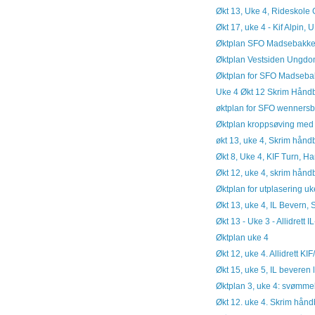
Økt 13, Uke 4, Rideskol
Økt 17, uke 4 - Kif Alpin, 
Øktplan SFO Madsebakke
Øktplan Vestsiden Ungdo
Øktplan for SFO Madseb
Uke 4 Økt 12 Skrim Hånd
øktplan for SFO wenners
Øktplan kroppsøving med
økt 13, uke 4, Skrim håndba
Økt 8, Uke 4, KIF Turn, H
Økt 12, uke 4, skrim håndba
Øktplan for utplasering u
Økt 13, uke 4, IL Bevern, 
Økt 13 - Uke 3 - Allidrett 
Øktplan uke 4
Økt 12, uke 4. Allidrett KI
Økt 15, uke 5, IL beveren
Øktplan 3, uke 4: svømmek
Økt 12. uke 4. Skrim håndb