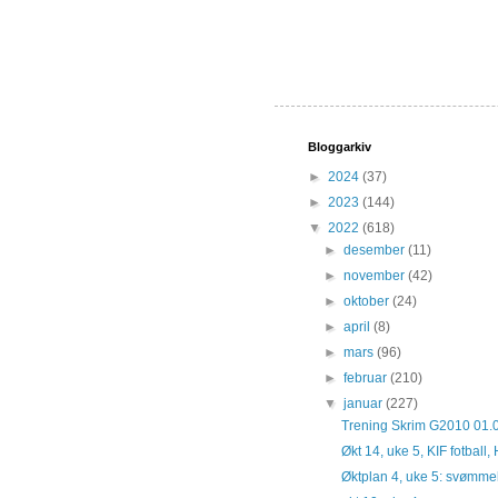
Bloggarkiv
►
2024
(37)
►
2023
(144)
▼
2022
(618)
►
desember
(11)
►
november
(42)
►
oktober
(24)
►
april
(8)
►
mars
(96)
►
februar
(210)
▼
januar
(227)
Trening Skrim G2010 01.
Økt 14, uke 5, KIF fotbal
Øktplan 4, uke 5: svømmek