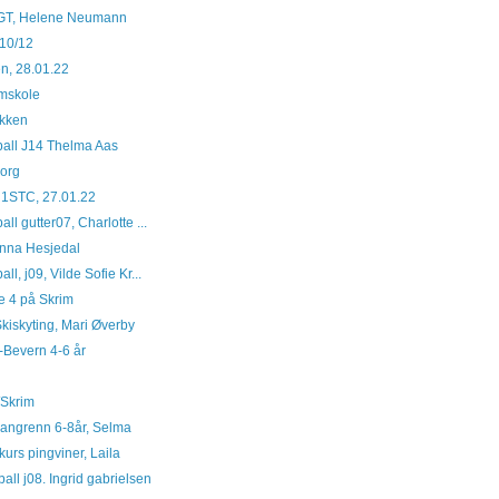
e GT, Helene Neumann
U10/12
n, 28.01.22
mskole
akken
ball J14 Thelma Aas
borg
 1STC, 27.01.22
ll gutter07, Charlotte ...
anna Hesjedal
ll, j09, Vilde Sofie Kr...
ke 4 på Skrim
Skiskyting, Mari Øverby
IL-Bevern 4-6 år
F/Skrim
 langrenn 6-8år, Selma
urs pingviner, Laila
all j08. Ingrid gabrielsen