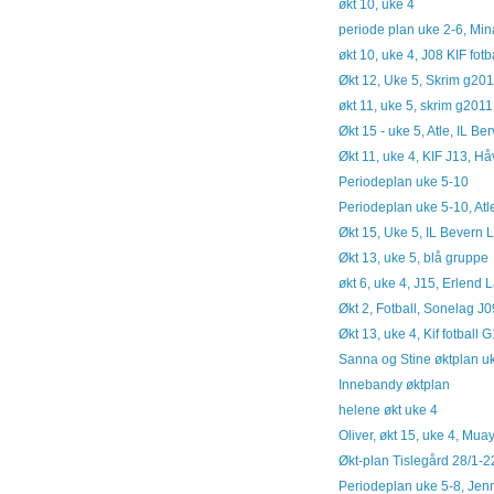
økt 10, uke 4
periode plan uke 2-6, Mi
økt 10, uke 4, J08 KIF fotb
Økt 12, Uke 5, Skrim g20
økt 11, uke 5, skrim g2011
Økt 15 - uke 5, Atle, IL Be
Økt 11, uke 4, KIF J13, Hå
Periodeplan uke 5-10
Periodeplan uke 5-10, Atl
Økt 15, Uke 5, IL Bevern
Økt 13, uke 5, blå gruppe
økt 6, uke 4, J15, Erlend
Økt 2, Fotball, Sonelag J0
Økt 13, uke 4, Kif fotball 
Sanna og Stine øktplan u
Innebandy øktplan
helene økt uke 4
Oliver, økt 15, uke 4, Muay
Økt-plan Tislegård 28/1-2
Periodeplan uke 5-8, Jenn