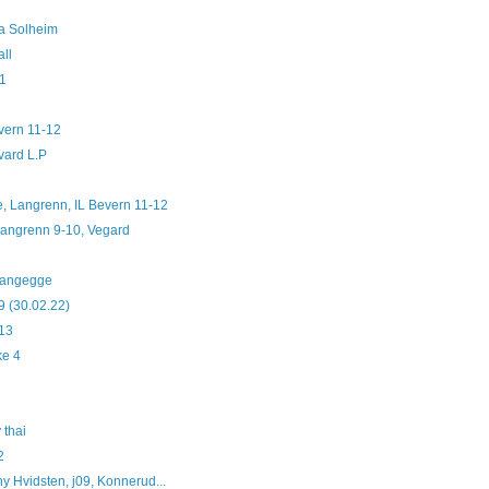
na Solheim
all
11
rvern 11-12
vard L.P
e, Langrenn, IL Bevern 11-12
 Langrenn 9-10, Vegard
 Langegge
9 (30.02.22)
G13
ke 4
 thai
2
y Hvidsten, j09, Konnerud...