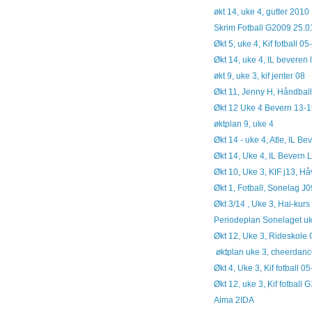
økt 14, uke 4, gutter 2010
Skrim Fotball G2009 25.0
Økt 5, uke 4, Kif fotball 0
Økt 14, uke 4, IL beveren
økt 9, uke 3, kif jenter 08
Økt 11, Jenny H, Håndball
Økt 12 Uke 4 Bevern 13-
øktplan 9, uke 4
Økt 14 - uke 4, Atle, IL Be
Økt 14, Uke 4, IL Bevern
Økt 10, Uke 3, KIF j13, H
Økt 1, Fotball, Sonelag J0
Økt 3/14 , Uke 3, Hai-kurs
Periodeplan Sonelaget uk
Økt 12, Uke 3, Rideskol
øktplan uke 3, cheerdance
Økt 4, Uke 3, Kif fotball 0
Økt 12, uke 3, Kif fotball 
Alma 2IDA