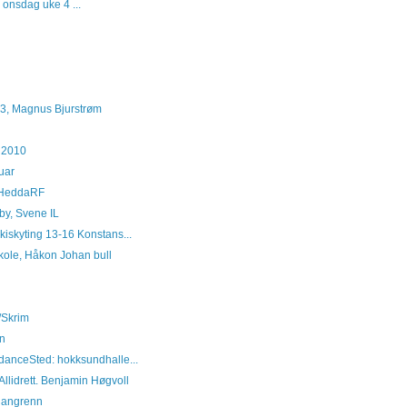
 onsdag uke 4 ...
013, Magnus Bjurstrøm
 2010
uar
l, HeddaRF
by, Svene IL
kiskyting 13-16 Konstans...
skole, Håkon Johan bull
F/Skrim
en
rdanceSted: hokksundhalle...
Allidrett. Benjamin Høgvoll
 langrenn