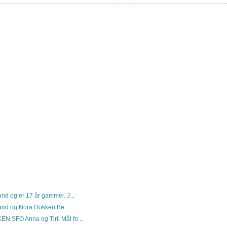
and og er 17 år gammel. J...
tand og Nora Dokken Be...
SFO Anna og Tiril Mål fo...