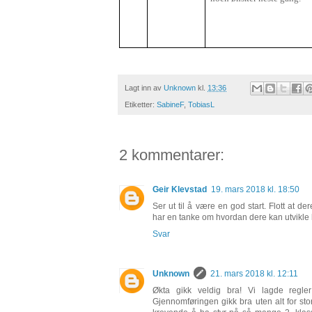
Lagt inn av
Unknown
kl.
13:36
Etiketter:
SabineF
,
TobiasL
2 kommentarer:
Geir Klevstad
19. mars 2018 kl. 18:50
Ser ut til å være en god start. Flott at de
har en tanke om hvordan dere kan utvikle
Svar
Unknown
21. mars 2018 kl. 12:11
Økta gikk veldig bra! Vi lagde regl
Gjennomføringen gikk bra uten alt for stor