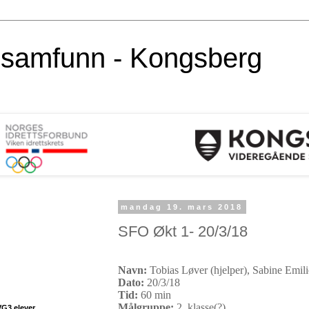
alsamfunn - Kongsberg
mandag 19. mars 2018
SFO Økt 1- 20/3/18
Navn:
Tobias Løver (hjelper),
Sabine Emili
Dato:
20/3/18
Tid:
60 min
Målgruppe:
2. klasse(?)
VG3 elever