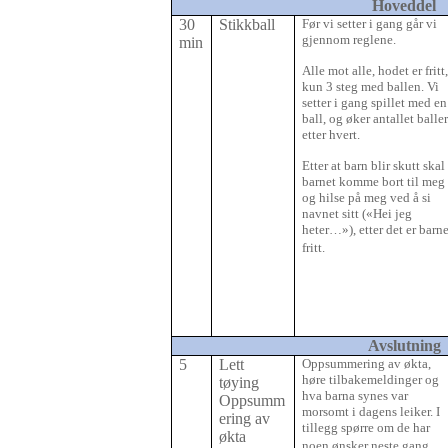
Hoveddel
30
Stikkball
Før vi setter i gang går vi
gjennom reglene.
min
Alle mot alle, hodet er fritt
kun 3 steg med ballen. Vi
setter i gang spillet med en
ball, og øker antallet balle
etter hvert.
Etter at barn blir skutt skal
barnet komme bort til meg
og hilse på meg ved å si
navnet sitt («Hei jeg
heter…»), etter det er barne
fritt.
Avslutning
5
Lett
Oppsummering av økta,
høre tilbakemeldinger og
tøying
hva barna synes var
Oppsumm
morsomt i dagens leiker. I
ering av
tillegg spørre om de har
økta
noen ønsker neste gang.