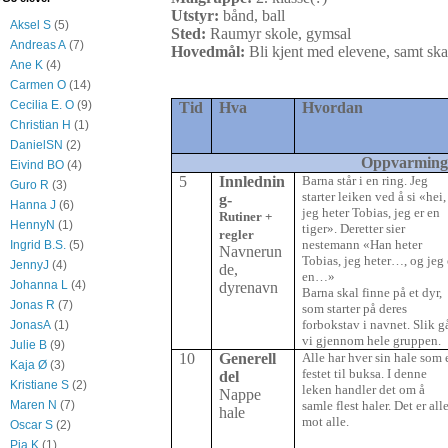
Utstyr:
bånd, ball
Aksel S
(5)
Sted:
Raumyr skole, gymsal
Andreas A
(7)
Hovedmål:
Bli kjent med elevene, samt ska
Ane K
(4)
Carmen O
(14)
Cecilia E. O
(9)
Tid
Hva
Hvordan
Christian H
(1)
DanielSN
(2)
Oppvarming
Eivind BO
(4)
5
Innlednin
Barna står i en ring. Jeg
Guro R
(3)
starter leiken ved å si «hei,
g-
Hanna J
(6)
jeg heter Tobias, jeg er en
Rutiner +
HennyN
(1)
tiger». Deretter sier
regler
nestemann «Han heter
Ingrid B.S.
(5)
Navnerun
Tobias, jeg heter…, og jeg 
JennyJ
(4)
de,
en…»
Johanna L
(4)
dyrenavn
Barna skal finne på et dyr,
Jonas R
(7)
som starter på deres
forbokstav i navnet. Slik g
JonasA
(1)
vi gjennom hele gruppen.
Julie B
(9)
10
Generell
Alle har hver sin hale som 
Kaja Ø
(3)
festet til buksa. I denne
del
Kristiane S
(2)
leken handler det om å
Nappe
samle flest haler. Det er all
Maren N
(7)
hale
mot alle.
Oscar S
(2)
Pia K
(1)