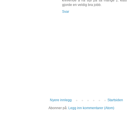
krevende å ha styr på så mange 2. klas
gjorde en veldig bra jobb.
Svar
Nyere innlegg
Startsiden
Abonner på:
Legg inn kommentarer (Atom)