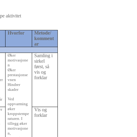
pe aktivitet
Hvorfor
Metode/
komment
ar
Øker
Samling i
motivasjone
sirkel
n
først, så
Øker
vis og
prestasjonse
forklar
er
vnen
Hindrer
skader
Ved
år
oppvarming
øker
er
Vis og
kroppstempe
forklar
raturen. I
tillegg øker
e
motivasjone
n,