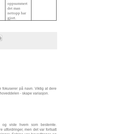
oppsummert
det man
nettopp har
gjort.
re fokuserer på navn. Viktig at dere
 hoveddelen - skape variasjon.
er og viste hvem som bestemte.
e utfordringer, men det var fortsatt