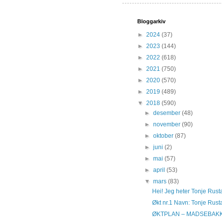
Bloggarkiv
►
2024
(37)
►
2023
(144)
►
2022
(618)
►
2021
(750)
►
2020
(570)
►
2019
(489)
▼
2018
(590)
►
desember
(48)
►
november
(90)
►
oktober
(87)
►
juni
(2)
►
mai
(57)
►
april
(53)
▼
mars
(83)
Hei! Jeg heter Tonje Rust
Økt nr.1 Navn: Tonje Rus
ØKTPLAN – MADSEBAKKEN 