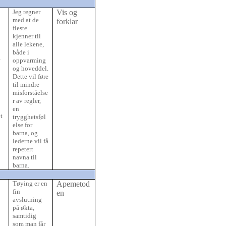
Jeg regner
Vis og
med at de
forklar
fleste
,
kjenner til
alle lekene,
både i
r
oppvarming
og hoveddel.
Dette vil føre
til mindre
misforståelse
r av regler,
en
t
trygghetsføl
else for
barna, og
lederne vil få
repetert
navna til
barna.
Tøying er en
Apemetod
fin
en
avslutning
på økta,
samtidig
som man får