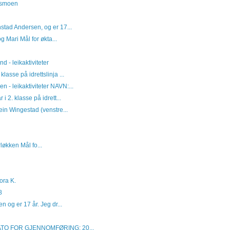
dsmoen
nstad Andersen, og er 17...
 Mari Mål for økta...
- leikaktiviteter
lasse på idrettslinja ...
- leikaktiviteter NAVN:...
i 2. klasse på idrett...
ein Wingestad (venstre...
løkken Mål fo...
ora K.
8
en og er 17 år. Jeg dr...
DATO FOR GJENNOMFØRING: 20...