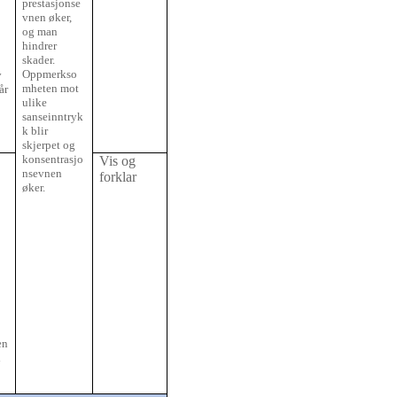
prestasjonse
vnen øker,
og man
hindrer
skader.
Oppmerkso
v
mheten mot
år
ulike
sanseinntryk
k blir
skjerpet og
konsentrasjo
Vis og
nsevnen
forklar
øker.
en
i