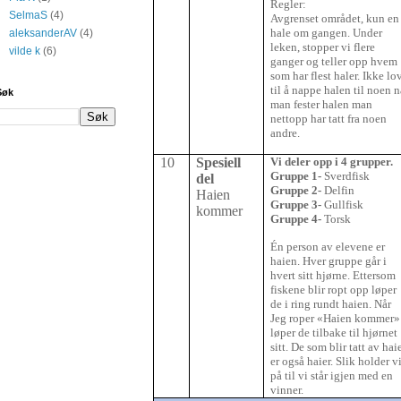
Regler:
SelmaS
(4)
Avgrenset området, kun en
hale om gangen. Under
aleksanderAV
(4)
leken, stopper vi flere
vilde k
(6)
ganger og teller opp hvem
som har flest haler. Ikke lo
til å nappe halen til noen n
Søk
man fester halen man
nettopp har tatt fra noen
andre.
10
Spesiell
Vi deler opp i 4 grupper.
Gruppe 1-
Sverdfisk
del
Gruppe 2-
Delfin
Haien
Gruppe 3-
Gullfisk
kommer
Gruppe 4-
Torsk
Én person av elevene er
haien. Hver gruppe går i
hvert sitt hjørne. Ettersom
fiskene blir ropt opp løper
de i ring rundt haien. Når
Jeg roper «Haien kommer»
løper de tilbake til hjørnet
sitt. De som blir tatt av hai
er også haier. Slik holder v
på til vi står igjen med en
vinner.