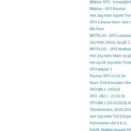
Øktplan SFO - Kongsgår
Øktplan - SFO Raumyr
Hei! Jeg heter Ingvild Tro
SFO 1.klasse Navn: Geir og
Økt Åsen
ØKTPLAN - SFO Lampeland 
Jeg heter Jenny, og går 2. k
ØKTPLAN – SFO Vestfossen 
Hei! Jeg heter Malin og går 
Hei og hå! Jeg heter Torst
SFO øktplan 1
Raumyr SFO 21.03.18
Navn: Eirik Korssjøen Stor
SFO Økt 1- 20/3/18
SFO - Økt 1 - 21.03.18
SFO Økt 1 (20.03.2018) N
Teknikkskolen, 18.03.201
Hei! Jeg heter Tiril Ellings
Periodeplan uke 8 til 11
NAVN: Matilde heggeli 