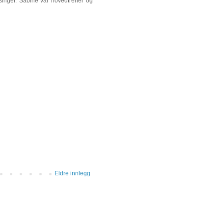
singer. Sabine var hovedtrener og
Eldre innlegg