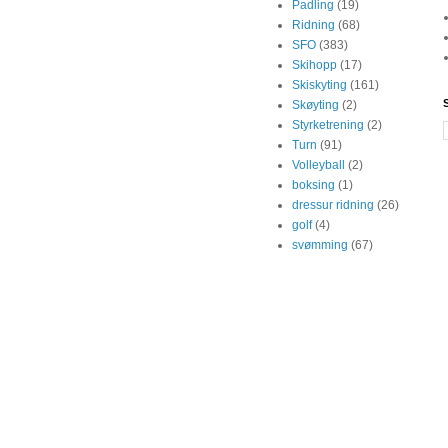
Padling
(19)
Ridning
(68)
SFO
(383)
Skihopp
(17)
Skiskyting
(161)
Skøyting
(2)
Styrketrening
(2)
Turn
(91)
Volleyball
(2)
boksing
(1)
dressur ridning
(26)
golf
(4)
svømming
(67)