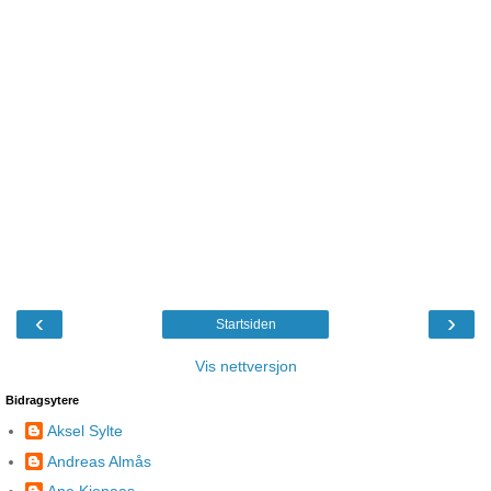
‹
›
Startsiden
Vis nettversjon
Bidragsytere
Aksel Sylte
Andreas Almås
Ane Kjenaas