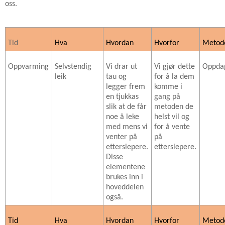
oss.
Tid
Hva
Hvordan
Hvorfor
Metod
Oppvarming
Selvstendig
Vi drar ut
Vi gjør dette
Oppda
leik
tau og
for å la dem
legger frem
komme i
en tjukkas
gang på
slik at de får
metoden de
noe å leke
helst vil og
med mens vi
for å vente
venter på
på
etterslepere.
etterslepere.
Disse
elementene
brukes inn i
hoveddelen
også.
Tid
Hva
Hvordan
Hvorfor
Metod