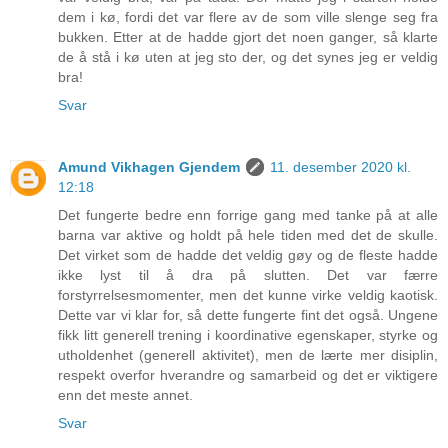
dem i kø, fordi det var flere av de som ville slenge seg fra
bukken. Etter at de hadde gjort det noen ganger, så klarte
de å stå i kø uten at jeg sto der, og det synes jeg er veldig
bra!
Svar
Amund Vikhagen Gjendem
11. desember 2020 kl.
12:18
Det fungerte bedre enn forrige gang med tanke på at alle
barna var aktive og holdt på hele tiden med det de skulle.
Det virket som de hadde det veldig gøy og de fleste hadde
ikke lyst til å dra på slutten. Det var færre
forstyrrelsesmomenter, men det kunne virke veldig kaotisk.
Dette var vi klar for, så dette fungerte fint det også. Ungene
fikk litt generell trening i koordinative egenskaper, styrke og
utholdenhet (generell aktivitet), men de lærte mer disiplin,
respekt overfor hverandre og samarbeid og det er viktigere
enn det meste annet.
Svar