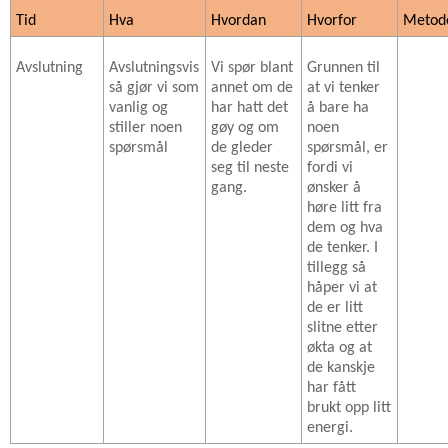
Tid
Hva
Hvordan
Hvorfor
Metod
Avslutning
Avslutningsvis
Vi spør blant
Grunnen til
så gjør vi som
annet om de
at vi tenker
vanlig og
har hatt det
å bare ha
stiller noen
gøy og om
noen
spørsmål
de gleder
spørsmål, er
seg til neste
fordi vi
gang.
ønsker å
høre litt fra
dem og hva
de tenker. I
tillegg så
håper vi at
de er litt
slitne etter
økta og at
de kanskje
har fått
brukt opp litt
energi.