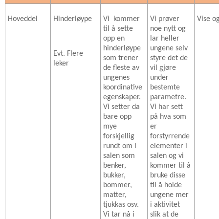
Hoveddel
Hinderløype
Vi
kommer
Vi prøver
Vise o
til å sette
noe nytt og
opp en
lar heller
hinderløype
ungene selv
Evt. Flere
som trener
styre det de
leker
de fleste av
vil gjøre
ungenes
under
koordinative
bestemte
egenskaper.
parametre.
Vi setter da
Vi har sett
bare opp
på hva som
mye
er
forskjellig
forstyrrende
rundt om i
elementer i
salen som
salen og vi
benker,
kommer til å
bukker,
bruke disse
bommer,
til å holde
matter,
ungene mer
tjukkas osv.
i aktivitet
Vi tar nå i
slik at de