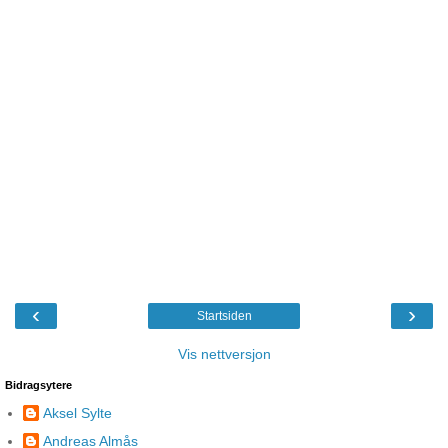
‹
›
Startsiden
Vis nettversjon
Bidragsytere
Aksel Sylte
Andreas Almås