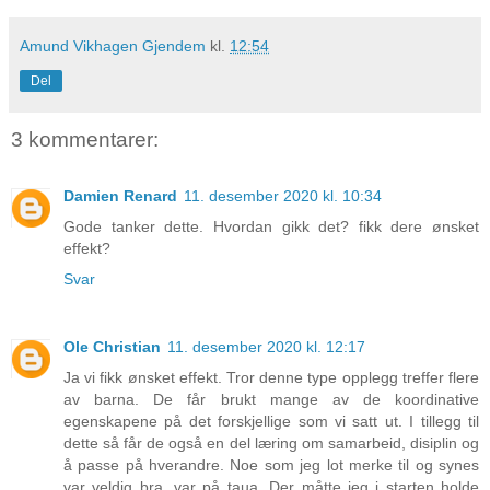
Amund Vikhagen Gjendem
kl.
12:54
Del
3 kommentarer:
Damien Renard
11. desember 2020 kl. 10:34
Gode tanker dette. Hvordan gikk det? fikk dere ønsket
effekt?
Svar
Ole Christian
11. desember 2020 kl. 12:17
Ja vi fikk ønsket effekt. Tror denne type opplegg treffer flere
av barna. De får brukt mange av de koordinative
egenskapene på det forskjellige som vi satt ut. I tillegg til
dette så får de også en del læring om samarbeid, disiplin og
å passe på hverandre. Noe som jeg lot merke til og synes
var veldig bra, var på taua. Der måtte jeg i starten holde