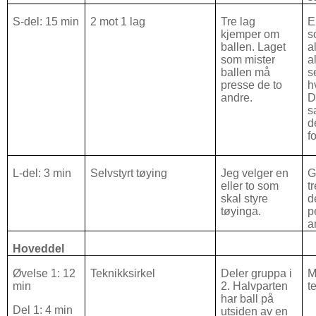
S-del: 15 min
2 mot 1 lag
Tre lag
E
kjemper om
s
ballen. Laget
a
som mister
a
ballen må
s
presse de to
h
andre.
D
s
d
f
L-del: 3 min
Selvstyrt tøying
Jeg velger en
G
eller to som
t
skal styre
d
tøyinga.
p
a
Hoveddel
Øvelse 1: 12
Teknikksirkel
Deler gruppa i
M
min
2. Halvparten
t
har ball på
Del 1: 4 min
utsiden av en