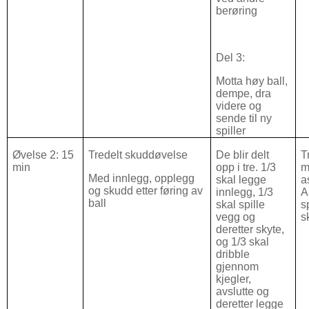
berøring
Del 3:
Motta høy ball,
dempe, dra
videre og
sende til ny
spiller
Øvelse 2: 15
Tredelt skuddøvelse
De blir delt
T
min
opp i tre. 1/3
m
Med innlegg, opplegg
skal legge
a
og skudd etter føring av
innlegg, 1/3
A3
ball
skal spille
s
vegg og
s
deretter skyte,
og 1/3 skal
dribble
gjennom
kjegler,
avslutte og
deretter legge