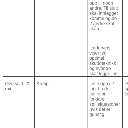
opp til noen
andre. Til slutt
skal innlegget
komme og de
2 andre skal
skåre.
Underveis
viser jeg
optimal
skuddteknikk
og hvor de
skal legge inn
Øvelse 3: 25
Kamp
Dele opp i 2
D
min
lag.
La de
s
spille og
f
forklare
spillsituasjoner
hvis det er
gunstig.