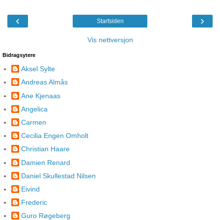
‹
›
Startsiden
Vis nettversjon
Bidragsytere
Aksel Sylte
Andreas Almås
Ane Kjenaas
Angelica
Carmen
Cecilia Engen Omholt
Christian Haare
Damien Renard
Daniel Skullestad Nilsen
Eivind
Frederic
Guro Røgeberg