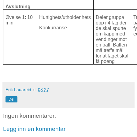
Avslutning
Øvelse 1: 10
Hurtighets/utholdenhets
Deler gruppa
T
min
opp i 4 lag der
p
Konkurranse
de skal spurte
f
om kapp med
e
vendinger mot
en ball. Ballen
må treffe mål
for at laget skal
få poeng
Erik Lauareid
kl.
08:27
Del
Ingen kommentarer:
Legg inn en kommentar