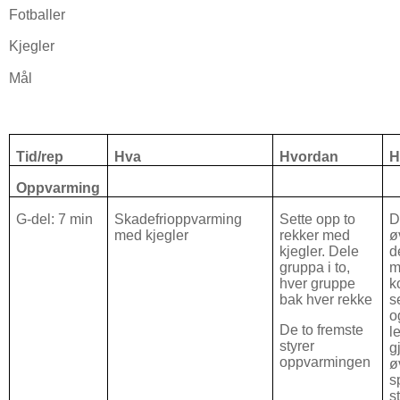
Fotballer
Kjegler
Mål
Tid/rep
Hva
Hvordan
H
Oppvarming
G-del: 7 min
Skadefrioppvarming
Sette opp to
D
med kjegler
rekker med
ø
kjegler. Dele
de
gruppa i to,
m
hver gruppe
k
bak hver rekke
s
o
De to fremste
l
styrer
g
oppvarmingen
ø
s
s