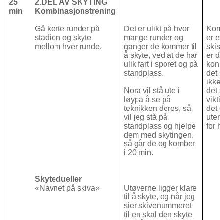
25
2.DEL AV SKYTING
min
Kombinasjonstrening
Gå korte runder på
Det er ulikt på hvor
Kom
stadion og skyte
mange runder og
er e
mellom hver runde.
ganger de kommer til
skis
å skyte, ved at de har
er d
ulik fart i sporet og på
kon
standplass.
det 
ikk
Nora vil stå ute i
det 
løypa å se på
vikt
teknikken deres, så
det
vil jeg stå på
uten
standplass og hjelpe
for 
dem med skytingen,
så går de og komber
i 20 min.
Skytedueller
«Navnet på skiva»
Utøverne ligger klare
til å skyte, og når jeg
sier skivenummeret
til en skal den skyte.