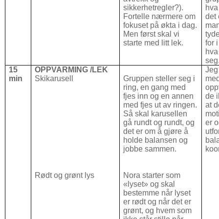
sikkerhetregler?).
hva 
Fortelle nærmere om
det 
fokuset på økta i dag.
man
Men først skal vi
tyde
starte med litt lek.
for 
hva
seg
15
OPPVARMING /LEK
Jeg 
min
Skikarusell
Gruppen steller seg i
med
ring, en gang med
opp
fjes inn og en annen
de 
med fjes ut av ringen.
at d
Så skal karusellen
mot
gå rundt og rundt, og
er 
det er om å gjøre å
utfo
holde balansen og
bal
jobbe sammen.
koo
Rødt og grønt lys
Nora starter som
«lyset» og skal
bestemme når lyset
er rødt og når det er
grønt, og hvem som