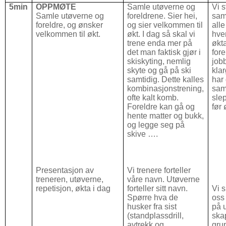
5min
OPPMØTE
Samle utøverne og
Vi s
Samle utøverne og
foreldrene. Sier hei,
saml
foreldre, og ønsker
og sier velkommen til
alle
velkommen til økt.
økt. I dag så skal vi
hve
trene enda mer på
økta
det man faktisk gjør i
fore
skiskyting, nemlig
job
skyte og gå på ski
klar
samtidig. Dette kalles
har
kombinasjonstrening,
sam
ofte kalt komb.
slep
Foreldre kan gå og
før 
hente matter og bukk,
og legge seg på
skive ….
Presentasjon av
Vi trenere forteller
treneren, utøverne,
våre navn. Utøverne
repetisjon, økta i dag
forteller sitt navn.
Vi 
Spørre hva de
oss
husker fra sist
på 
(standplassdrill,
ska
avtrekk og
gru