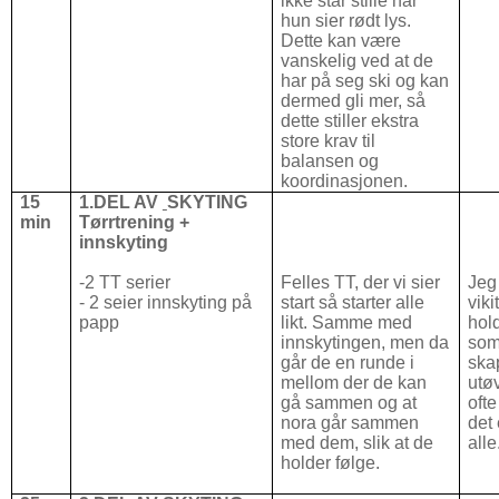
ikke står stille når
hun sier rødt lys.
Dette kan være
vanskelig ved at de
har på seg ski og kan
dermed gli mer, så
dette stiller ekstra
store krav til
balansen og
koordinasjonen.
15
1.DEL AV
SKYTING
min
Tørrtrening +
innskyting
-2 TT serier
Felles TT, der vi sier
Jeg
- 2 seier innskyting på
start så starter alle
viki
papp
likt. Samme med
hol
innskytingen, men da
som
går de en runde i
ska
mellom der de kan
utø
gå sammen og at
ofte
nora går sammen
det 
med dem, slik at de
alle
holder følge.