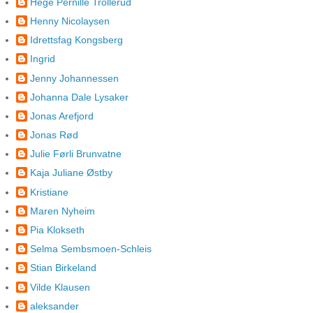
Hege Pernille Trollerud
Henny Nicolaysen
Idrettsfag Kongsberg
Ingrid
Jenny Johannessen
Johanna Dale Lysaker
Jonas Arefjord
Jonas Rød
Julie Førli Brunvatne
Kaja Juliane Østby
Kristiane
Maren Nyheim
Pia Klokseth
Selma Sembsmoen-Schleis
Stian Birkeland
Vilde Klausen
aleksander