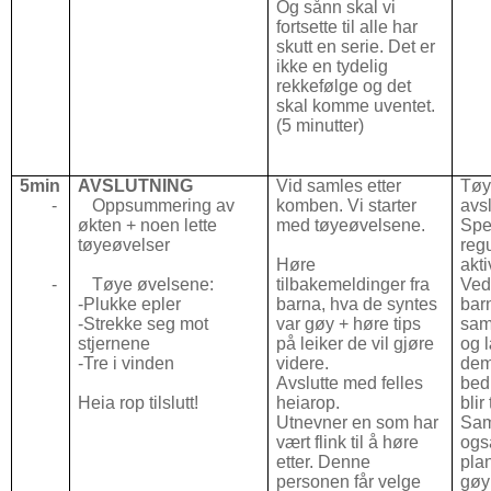
Og sånn skal vi
fortsette til alle har
skutt en serie. Det er
ikke en tydelig
rekkefølge og det
skal komme uventet.
(5 minutter)
5min
AVSLUTNING
Vid samles etter
Tøy
- Oppsummering av
komben. Vi starter
avs
økten + noen lette
med tøyeøvelsene.
Spe
tøyeøvelser
regu
Høre
akti
- Tøye øvelsene:
tilbakemeldinger fra
Ved
-Plukke epler
barna, hva de syntes
bar
-Strekke seg mot
var gøy + høre tips
sam
stjernene
på leiker de vil gjøre
og 
-Tre i vinden
videre.
dem 
Avslutte med felles
bed
Heia rop tilslutt!
heiarop.
blir
Utnevner en som har
Sam
vært flink til å høre
også
etter. Denne
pla
personen får velge
gøy