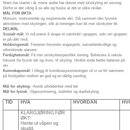
Noen har startet i år, mens andre har drevet med skiskyting en sesong.
Derfor er det viktig å se alle og huske at det er ulike nivåer.
MÅL FOR ØKTA
Morsom, motiverende og inspirerende økt. Slå sammen den fysiske
aktiviteten med skytingen, slik at treningen kan bli mer skiskytter lik.
DELMÅL
Sosialt mål:
Vi må prøve å skape et samhold i gruppen, selv om gruppen
er på ulikt nivå.
Holdningsmål:
Treneren forventer engasjerte, samarbeidsvillige og
utforskende utøvere.
Ferdighetsmål:
Få mer skiskytterspesifikk trening. Beherske å veksle
fokuset fra fysisk lek og moro, til skyting. Utvikle enda bedre balanse på
ski.
Kunnskapsmål:
I tillegg til kombinasjonstreningen vil vi se litt nærmere
på forskjellen mellom en god og en dårlig samling.
Mål for skyting:
-Aerob utholdenhet med lek
Mål for fysisk
: -Oppsummering, stafetter og duellskyting
TID
HVA
HVORDAN
HV
KLARGJØRING FØR
ØKT:
Hente ut våpen og
skudd.