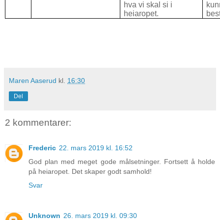
hva vi skal si i
kun
heiaropet.
best
Maren Aaserud
kl.
16:30
Del
2 kommentarer:
Frederic
22. mars 2019 kl. 16:52
God plan med meget gode målsetninger. Fortsett å holde
på heiaropet. Det skaper godt samhold!
Svar
Unknown
26. mars 2019 kl. 09:30