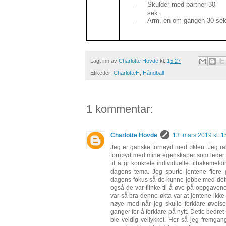
Skulder med partner 30
-
sek.
Arm, en om gangen 30 se
-
Lagt inn av
Charlotte Hovde
kl.
15:27
Etiketter:
CharlotteH
,
Håndball
1 kommentar:
Charlotte Hovde
13. mars 2019 kl. 1
Jeg er ganske fornøyd med økten. Jeg rak
fornøyd med mine egenskaper som leder de
til å gi konkrete individuelle tilbakemeld
dagens tema. Jeg spurte jentene flere
dagens fokus så de kunne jobbe med dette 
også de var flinke til å øve på oppgaven
var så bra denne økta var at jentene ikke 
nøye med når jeg skulle forklare øvelse
ganger for å forklare på nytt. Dette bedret
ble veldig vellykket. Her så jeg fremga