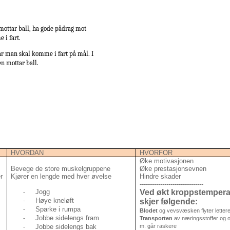
mottar ball, ha gode pådrag mot
 i fart.
år man skal komme i fart på mål. I
en mottar ball.
HVORDAN
HVORFOR
Øke motivasjonen
Bevege de store muskelgruppene
Øke prestasjonsevnen
r
Kjører en lengde med hver øvelse
Hindre skader
-------------------------------
Jogg
Ved økt kroppstempera
-
Høye kneløft
skjer følgende:
-
Sparke i rumpa
-
Blodet
og vevsvæsken flyter letter
Jobbe sidelengs fram
-
Transporten
av næringsstoffer og o2
Jobbe sidelengs bak
m. går raskere
-