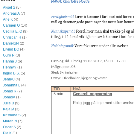
NAVN: Charlotte Hovde
Aksel S
(5)
Andreas A
(7)
Ferdighetsmål:
Lære å komme i fart mot mål før en 
Ane K
(4)
mål og deretter gode pasninger der neste kan komme
Carmen O
(14)
Kunnskapsmål:
Forstå hvor man skal trekke på og n
Cecilia E. O
(9)
tillegg til å forstå viktigheten av å komme i fart før 
Christian H
(1)
DanielSN
(2)
Holdningsmål:
Være fokuserte under alle øvelser
Eivind BO
(4)
Guro R
(3)
Dato og Tid: Tirsdag 12.03.2019, 16:00 – 17:30
Hanna J
(6)
Målgruppe: J06
HennyN
(1)
Sted: Skrimhallen
Ingrid B.S.
(5)
Utstyr: Håndballer, kjegler og vester
JennyJ
(4)
Johanna L
(4)
TID
HVA
Jonas R
(7)
5 min
Generell oppvarming
JonasA
(1)
Rolig jogg på linje med ulike øvelse
Julie B
(9)
Kaja Ø
(3)
Kristiane S
(2)
Maren N
(7)
Oscar S
(2)
Pia K
(1)