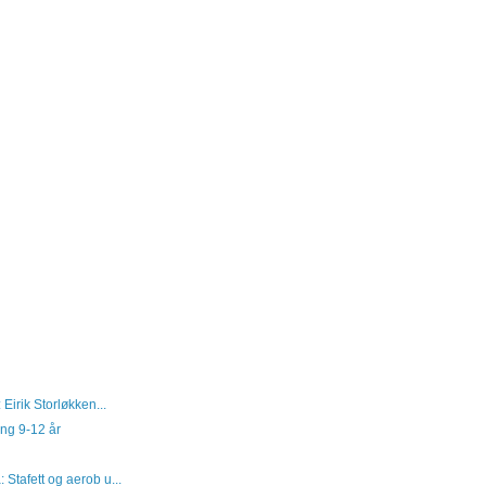
Eirik Storløkken...
ing 9-12 år
Stafett og aerob u...