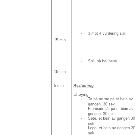
3 mot 4 vurdering spill
-
15 min
Spill på hel bane
-
15 min
5 min
Avslutning
Uttøying:
Ta på tærne på et bein av
-
gangen. 30 sek
Framside lår på et bein av
-
gangen. 30 sek
Sete, et bein av gangen 3
-
sek.
Legg, et bein av gangen 3
-
sek.