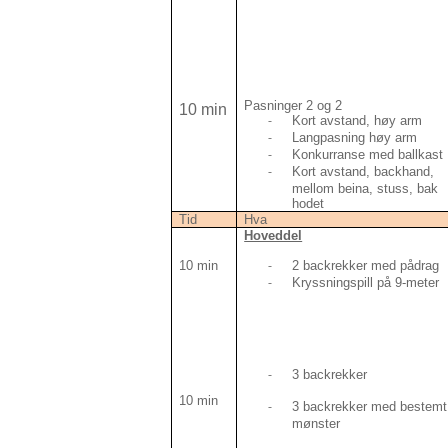
Pasninger 2 og 2
10 min
Kort avstand, høy arm
-
Langpasning høy arm
-
Konkurranse med ballkast
-
Kort avstand, backhand,
-
mellom beina, stuss, bak
hodet
Tid
Hva
Hoveddel
10 min
2 backrekker med pådrag
-
Kryssningspill på 9-meter
-
3 backrekker
-
10 min
3 backrekker med bestemt
-
mønster