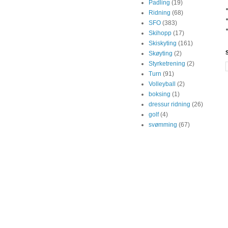
Padling
(19)
Ridning
(68)
SFO
(383)
Skihopp
(17)
Skiskyting
(161)
Skøyting
(2)
Styrketrening
(2)
Turn
(91)
Volleyball
(2)
boksing
(1)
dressur ridning
(26)
golf
(4)
svømming
(67)