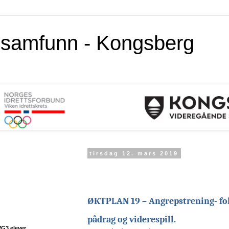
alsamfunn - Kongsberg
tirsdag 12. mars 2019
ØKTPLAN 19 – Angrepstrening- foku
pådrag og viderespill.
VG3 elever