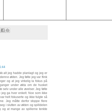
k
5:44
k alt jeg hadde planlagt og jeg er
nne økten. Jeg følte jeg var flink
inger og at jeg virkelig la fokus på
 ganger under økta om de husket
selv under alle øvelser. Jeg følte
e jeg ga hver enkelt. Noe som ikke
var helt fokuserte og ikke fulgte så
ne. Jeg måtte derfor stoppe flere
 seg i slutten av økten og spilldelen
ng og at mange av spillerne tenkte