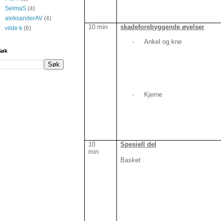
SelmaS
(4)
aleksanderAV
(4)
10 min
skadeforebyggende øvelser
vilde k
(6)
Ankel og kne
-
Søk
Kjerne
-
10
Spesiell del
min
Basket