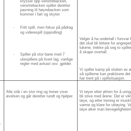
krysser opp venstrebacken,
venstrebacken spiller deretter
pasning til høyrebacken som
kommer i fart og skyter.
Fritt spill, men fokus på pådrag
-
og viderespill (opprulling)
Velger å ha undertall i forsvar 
det skal bli lettere for angrepe
lukene, trekke på seg to spille
å skape overtall.
Spiller på stor bane med 7
-
utespillere på hvert lag, vanlige
regler med avkast osv. gjelder.
Vi spiller kamp på slutten av 
så spillerne kan praktisere det
har trent på i spillsituasjon.
Alle står i en stor ring og trener viser
Vi tøyer etter økten for å unn
øvelsen og går deretter rundt og hjelper.
bli stive med årene. Det er vik
tøye, og etter trening er musk
varme og klare for uttøying. V
tøye øker man bevegeligheten
0
0