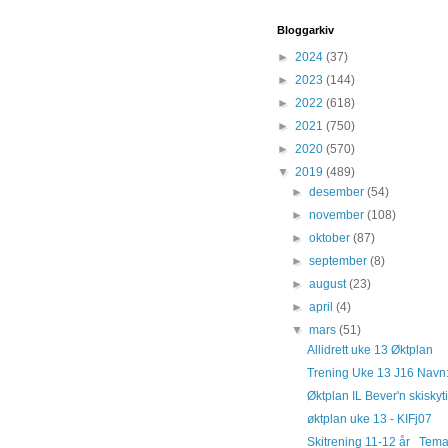
Bloggarkiv
►
2024
(37)
►
2023
(144)
►
2022
(618)
►
2021
(750)
►
2020
(570)
▼
2019
(489)
►
desember
(54)
►
november
(108)
►
oktober
(87)
►
september
(8)
►
august
(23)
►
april
(4)
▼
mars
(51)
Allidrett uke 13 Øktplan
Trening Uke 13 J16 Navn: 
Øktplan IL Bever'n skiskyt
øktplan uke 13 - KIFj07
Skitrening 11-12 år Tema: 