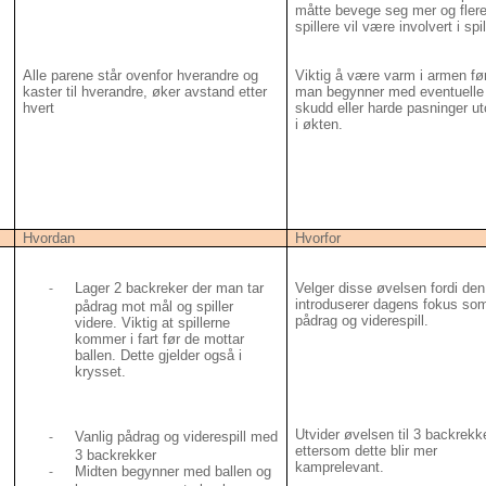
måtte bevege seg mer og fler
spillere vil være involvert i spil
Alle parene står ovenfor hverandre og
Viktig å være varm i armen fø
kaster til hverandre, øker avstand etter
man begynner med eventuelle
hvert
skudd eller harde pasninger ut
i økten.
Hvordan
Hvorfor
Lager 2 backreker der man tar
Velger disse øvelsen fordi den
-
introduserer dagens fokus som
pådrag mot mål og spiller
pådrag og viderespill.
videre. Viktig at spillerne
kommer i fart før de mottar
ballen. Dette gjelder også i
krysset.
Utvider øvelsen til 3 backrekk
Vanlig pådrag og viderespill med
-
ettersom dette blir mer
3 backrekker
kamprelevant.
Midten begynner med ballen og
-