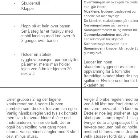
Overføringen
av oksygen fra blodet 
Skulderrull
-
m.c. går lettere.
Klappe
-
Musklene
, leddene, bindevevet og
senene blir mer tøyelige
De
kjemiske reaksjonene går raske
Nerveimpulsene
går raskere
Hopp på et bein over banen.
-
Samspillet
mellom m. og nerver blir
Små steg før et fraskyv med
Oppmerksomheten
mot ulike
stabil landing med kne over tå.
sanseinntrykk blir skjerpet
2 ganger over banen
Konsentrasjonsevnen
øker
Spenningen
i kroppen blir regulert ti
gunstig nivå
Holder en statisk
-
rygghevsposisjon, partner dytter
Legger inn noen
på armer, mens man holder
skadeforebyggende øvelser i
igjen ved å bruke kjernen 20
oppvarming for å forhindre
sek x 3
fremtidige skader blant de un
spillerne. Øvelsene er hentet f
Skadefri.no
Deler gruppa i 2 lag der lagene
Velger å bruke regelen med ba
konkurrerer om å score i kurven
ved å bli låst ned fordi dette vi
samtidig som de skal forsvare sin egen.
motivere forsvaret til å låse 
Vanlig håndballregler ved fysisk kontakt,
Dette er noe jeg ønsker at lag
men hvis forsvaret klarer å låse ned
skal gjøre i kamp også. I tille
motstanderen, vinner de ball. Det er
tvinger dette angrepslaget til å
også ballveksling hver gang noen
bevege seg uten ball og holde
scorer. Vanlig håndballregler med 3 skritt
avstand til forsvarerne. Jeg ta
osv. minus stuss.
vekk stussen fordi da vil spill