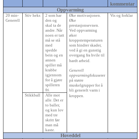
kommentar
Oppvarming
20 min-
Stiv heks
2 som har
Øke motivasjonen.
Vis og forklar
Generell
den og
Øke
skal ta de
prestasjonsevnen.
andre. Når
Ved oppvarming
noen er tatt
øker
må se stå
kroppstemperaturen
med
som hindrer skader,
spedde
ved å gi en gunstig
bein og en
overgang fra hvile til
annen
hardt arbeid.
spiller må
krabbe
Generell
igjennom
oppvarming
fokuserer
for å gjøre
på større
spilleren
muskelgrupper for å
fri.
bli generelt varm i
Stikkball
Alle mot
kroppen.
alle. Det er
to baller,
og kun lov
med tre
skritt før
man må
kaste.
Hoveddel