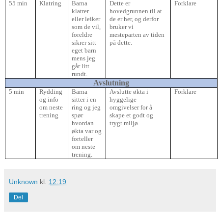
55 min
Klatring
Barna
Dette er
Forklare
klatrer
hovedgrunnen til at
eller leiker
de er her, og derfor
som de vil,
bruker vi
foreldre
mesteparten av tiden
sikrer sitt
på dette.
eget barn
mens jeg
går litt
rundt.
Avslutning
5 min
Rydding
Barna
Avslutte økta i
Forklare
og info
sitter i en
hyggelige
om neste
ring og jeg
omgivelser for å
trening
spør
skape et godt og
hvordan
trygt miljø.
økta var og
forteller
om neste
trening.
Unknown
kl.
12:19
Del