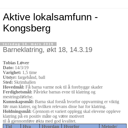
Aktive lokalsamfunn -
Kongsberg
torsdag 14. mars 2019
Barneklatring, økt 18, 14.3.19
Tobias L
ø
ver
Dato:
14/3/19
Varighet:
1,5 time
Utstyr:
fargeb
å
nd, ball
Sted:
Skrimhallen
Hovedm
å
l:
F
å
barna varme nok til
å
forebygge skader
Ferdighetsm
å
l:
P
å
virke barnas evne til klatring og
mestringsf
ø
lelse.
Kunnskapsm
å
l:
Barna skal forst
å
hvorfor oppvarming er viktig
f
ø
r man klatrer, og hvilken relevans disse har for klatring.
Holdningsm
å
l:
Gjennom et variert opplegg skal elevene oppleve
klatring p
å
en positiv m
å
te og v
æ
re motivert
til
å
gjennomf
ø
re
ø
kta med god kvalitet.
Tid
Hva
Hvordan
Hvorfor
Metode/