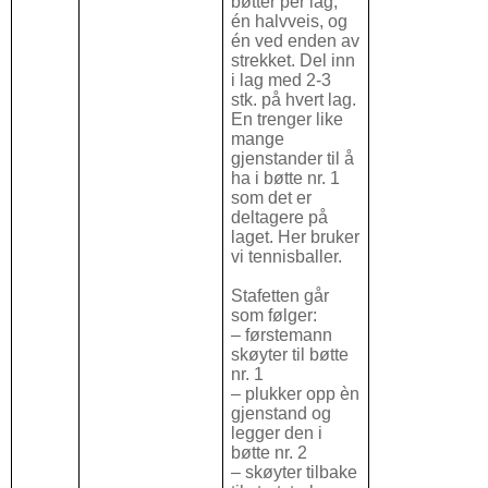
bøtter per lag;
én halvveis, og
én ved enden av
strekket. Del inn
i lag med 2-3
stk. på hvert lag.
En trenger like
mange
gjenstander til å
ha i bøtte nr. 1
som det er
deltagere på
laget. Her bruker
vi tennisballer.
Stafetten går
som følger:
– førstemann
skøyter til bøtte
nr. 1
– plukker opp èn
gjenstand og
legger den i
bøtte nr. 2
– skøyter tilbake