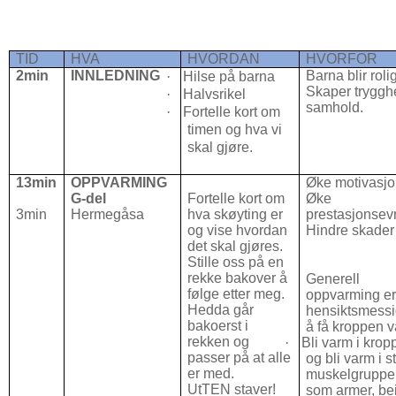
TID
HVA
HVORDAN
HVORFOR
2min
INNLEDNING
Barna blir roli
·
Hilse på barna
Skaper tryggh
·
Halvsrikel
samhold.
·
Fortelle kort om
timen og hva vi
skal gjøre.
13min
OPPVARMING
Øke motivasj
G-del
Fortelle kort om
Øke
3min
Hermegåsa
hva skøyting er
prestasjonse
og vise hvordan
Hindre skader
det skal gjøres.
Stille oss på en
rekke bakover å
Generell
følge etter meg.
oppvarming e
Hedda går
hensiktsmessi
bakoerst i
å få kroppen 
rekken og
·
Bli varm i krop
passer på at alle
og bli varm i s
er med.
muskelgruppe
UtTEN staver!
som armer, be