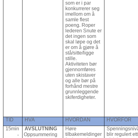
som er i par
konkurrerer seg
imellom om å
samle flest
poeng. Roper
lederen Snute er
det ingen som
skal løpe og det
er om å gjøre å
stå/sitte/ligge
stille.
Aktiviteten bør
gjennomføres
uten skistaver
og alle bør på
forhånd mestre
grunnleggende
skiferdigheter.
TID
HVA
HVORDAN
HVORFOR
15min
AVSLUTNING
Høre
Spenningsniv
tilbakemeldinger
blir regulert et
-
Oppsummering