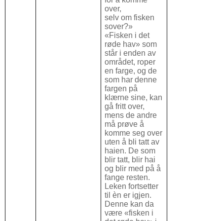
over,
selv om fisken
sover?»
«Fisken i det
røde hav» som
står i enden av
området, roper
en farge, og de
som har denne
fargen på
klærne sine, kan
gå fritt over,
mens de andre
må prøve å
komme seg over
uten å bli tatt av
haien. De som
blir tatt, blir hai
og blir med på å
fange resten.
Leken fortsetter
til èn er igjen.
Denne kan da
være «fisken i