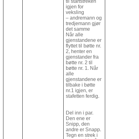
til startstreken
igjen for
veksling
– andremann og
tredjemann gjør
det samme
Når alle
gjenstandene er
flyttet til bøtte nr.
2, henter en
gjenstander fra
bøtte nr. 2 til
bøtte nr. 1. Når
alle
gjenstandene er
tilbake i bøtte
nr.1 igjen, er
stafetten ferdig.
Del inn i par.
Den ene er
Snipp, den
andre er Snapp.
Tegn en strek i