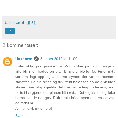
Unknown
kl.
15:31
Del
2 kommentarer:
Unknown
8. mars 2019 kl. 11:00
Føler økta gikk ganske bra. Var usikker på hvor mange vi
ville bli, men hadde en plan B hvis vi ble for få. Føler økta
var bra lagt opp og at barna syntes det var morsomme
stafetter. De ble slitne og fikk trent balansen da de gikk uten
staver. Samtidig skjedde det uventetde ting underveis, som
førte til vi gjorde om planen litt i økta. Dette gikk fint og føler
barna hadde det gøy. Fikk brukt både apemetoden og vise
og forklare.
Alt i alt gikk økten bra!
Svar