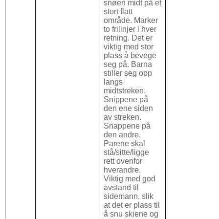
snøen midt på et
stort flatt
område. Marker
to frilinjer i hver
retning. Det er
viktig med stor
plass å bevege
seg på. Barna
stiller seg opp
langs
midtstreken.
Snippene på
den ene siden
av streken.
Snappene på
den andre.
Parene skal
stå/sitte/ligge
rett ovenfor
hverandre.
Viktig med god
avstand til
sidemann, slik
at det er plass til
å snu skiene og