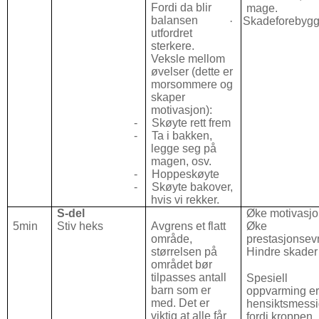
Fordi da blir
mage.
balansen
·
Skadeforebyg
utfordret
sterkere.
Veksle mellom
øvelser (dette er
morsommere og
skaper
motivasjon):
-
Skøyte rett frem
-
Ta i bakken,
legge seg på
magen, osv.
-
Hoppeskøyte
-
Skøyte bakover,
hvis vi rekker.
S-del
Øke motivasj
5min
Stiv heks
Avgrens et flatt
Øke
område,
prestasjonse
størrelsen på
Hindre skader
området bør
tilpasses antall
Spesiell
barn som er
oppvarming e
med. Det er
hensiktsmess
viktig at alle får
fordi kroppen