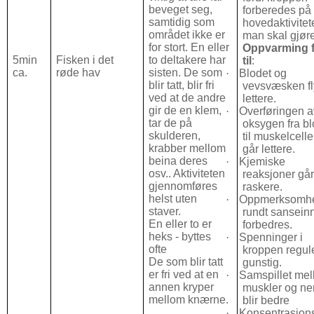
beveget seg,
forberedes på
samtidig som
hovedaktivitet
området ikke er
man skal gjøre
for stort. En eller
Oppvarming f
5min
Fisken i det
to deltakere har
til
:
ca.
røde hav
sisten. De som
·
Blodet og
blir tatt, blir fri
vevsvæsken fl
ved at de andre
lettere.
gir de en klem,
·
Overføringen a
tar de på
oksygen fra bl
skulderen,
til muskelcell
krabber mellom
går lettere.
beina deres
·
Kjemiske
osv.. Aktiviteten
reaksjoner gå
gjennomføres
raskere.
helst uten
·
Oppmerksomh
staver.
rundt sanseinn
En eller to er
forbedres.
heks - byttes
·
Spenninger i
ofte
kroppen regul
De som blir tatt
gunstig.
er fri ved at en
·
Samspillet me
annen kryper
muskler og ne
mellom knærne.
blir bedre
·
Konsentrasjon