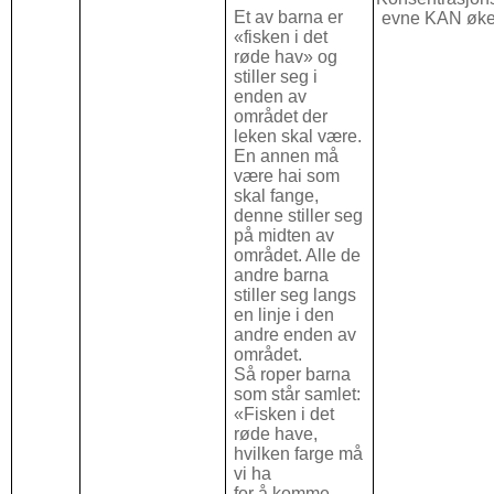
Et av barna er
evne KAN øke
«fisken i det
røde hav» og
stiller seg i
enden av
området der
leken skal være.
En annen må
være hai som
skal fange,
denne stiller seg
på midten av
området. Alle de
andre barna
stiller seg langs
en linje i den
andre enden av
området.
Så roper barna
som står samlet:
«Fisken i det
røde have,
hvilken farge må
vi ha
for å komme