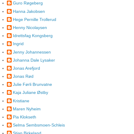
Guro Røgeberg
Hanna Jakobsen
Hege Pernille Trollerud
Henny Nicolaysen
Idrettsfag Kongsberg
Ingrid
Jenny Johannessen
Johanna Dale Lysaker
Jonas Arefjord
Jonas Rød
Julie Førli Brunvatne
Kaja Juliane Østby
Kristiane
Maren Nyheim
Pia Klokseth
Selma Sembsmoen-Schleis
Stian Birkeland