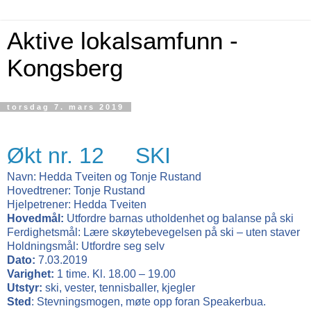
Aktive lokalsamfunn -
Kongsberg
torsdag 7. mars 2019
Økt nr. 12
SKI
Navn:
Hedda Tveiten og Tonje Rustand
Hovedtrener: Tonje Rustand
Hjelpetrener: Hedda Tveiten
Hovedmål:
Utfordre barnas utholdenhet og balanse på ski
Ferdighetsmål: Lære skøytebevegelsen på ski – uten staver
Holdningsmål: Utfordre seg selv
Dato:
7.03.2019
Varighet:
1 time. Kl. 18.00 – 19.00
Utstyr:
ski, vester, tennisballer, kjegler
Sted
: Stevningsmogen, møte opp foran Speakerbua.