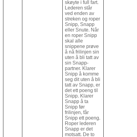
skøyte i full fart.
Lederen står
ved enden av
streken og roper
Snipp, Snapp
eller Snute. Når
en roper Snipp
skal alle
snippene prøve
å nå frilinjen sin
uten å bli tatt av
sin Snapp-
partner. Klarer
Snipp å komme
seg dit uten å bli
tatt av Snapp, er
det ett poeng til
Snipp. Klarer
Snapp å ta
Snipp før
frilinjen, får
Snipp ett poeng.
Roper lederen
Snapp er det
motsatt. De to