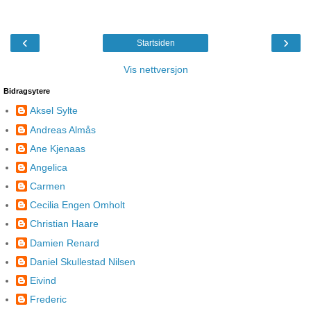
‹
›
Startsiden
Vis nettversjon
Bidragsytere
Aksel Sylte
Andreas Almås
Ane Kjenaas
Angelica
Carmen
Cecilia Engen Omholt
Christian Haare
Damien Renard
Daniel Skullestad Nilsen
Eivind
Frederic