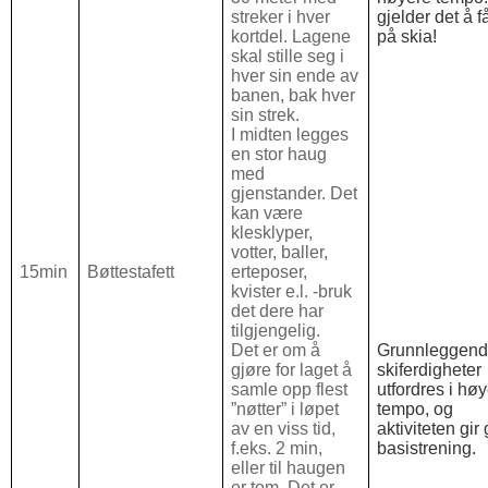
streker i hver
gjelder det å få
kortdel. Lagene
på skia!
skal stille seg i
hver sin ende av
banen, bak hver
sin strek.
I midten legges
en stor haug
med
gjenstander. Det
kan være
klesklyper,
votter, baller,
15min
Bøttestafett
erteposer,
kvister e.l. -bruk
det dere har
tilgjengelig.
Det er om å
Grunnleggen
gjøre for laget å
skiferdigheter
samle opp flest
utfordres i hø
”nøtter” i løpet
tempo, og
av en viss tid,
aktiviteten gir
f.eks. 2 min,
basistrening.
eller til haugen
er tom. Det er