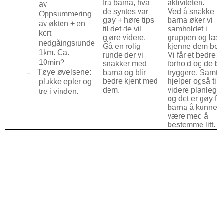
fra barna, hva
aktiviteten.
av
de syntes var
Ved å snakke
Oppsummering
gøy + høre tips
barna øker vi
av økten + en
til det de vil
samholdet i
kort
gjøre videre.
gruppen og læ
nedgåingsrunde
Gå en rolig
kjenne dem be
1km. Ca.
runde der vi
Vi får et bedre
10min?
snakker med
forhold og de b
-
Tøye øvelsene:
barna og blir
tryggere. Sam
bedre kjent med
hjelper også ti
plukke epler og
dem.
videre planle
tre i vinden.
og det er gøy f
barna å kunn
være med å
bestemme litt.