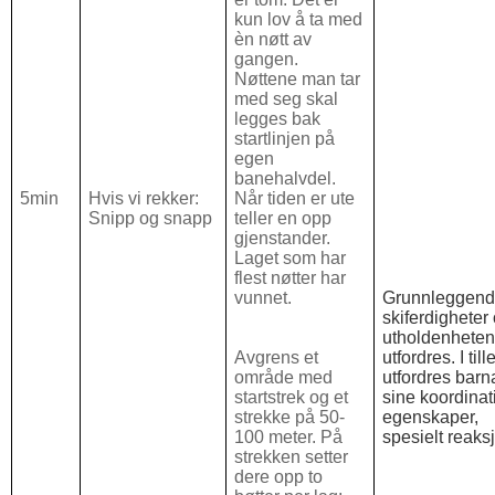
kun lov å ta med
èn nøtt av
gangen.
Nøttene man tar
med seg skal
legges bak
startlinjen på
egen
banehalvdel.
5min
Hvis vi rekker:
Når tiden er ute
Snipp og snapp
teller en opp
gjenstander.
Laget som har
flest nøtter har
vunnet.
Grunnleggen
skiferdigheter
utholdenhete
Avgrens et
utfordres. I til
område med
utfordres barn
startstrek og et
sine koordinat
strekke på 50-
egenskaper,
100 meter. På
spesielt reaks
strekken setter
dere opp to