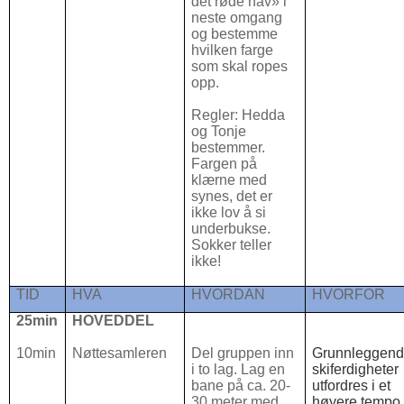
det røde hav» i
neste omgang
og bestemme
hvilken farge
som skal ropes
opp.
Regler: Hedda
og Tonje
bestemmer.
Fargen på
klærne med
synes, det er
ikke lov å si
underbukse.
Sokker teller
ikke!
TID
HVA
HVORDAN
HVORFOR
25min
HOVEDDEL
10min
Nøttesamleren
Del gruppen inn
Grunnleggen
i to lag. Lag en
skiferdigheter
bane på ca. 20-
utfordres i et
30 meter med
høyere tempo.