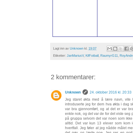
Lagt inn av
Unknown
kl.
19:07
Etiketter:
JanMariusV
,
KifFotball
,
RaumyrG11
,
RoyAndr
2 kommentarer:
Unknown
24. oktober 2016 kl. 20:33
Jeg staret økta med å lære navn, vite
introduserte jeg for dem hva økta i dag 
var bra gjennomført, og at det er var 
enkle nok, og det var de for det viste seg
på gruppa selvom det var noen som ikke al
alltid. Det var kun 13 elever som kom i
hvertfall. Jeg føler at jeg nådde målet 
det gøy, og lærte noe. Jeg ser en god 