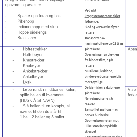
oppvarmingsøvelser.
Ved økt
· Sparke opp foran og bak
kroppstemperatur skjer
· Pikehopp
følgende:
· Indianerhopp med skru
Blod og vevsvæske flyter
· Hoppe sidelengs
lettere
· Brasilianer
Transporten av
næringsstoffene og 02 til m
-
Hoftestrekker
Apem
går raskere
-
Hoftebøyer
Overføringen av oksygen
-
Knestrekker
fra blodet til m, c går
-
Knebøyer
lettere
-
Ankelstrekker
Musklene, leddene,
-
Ankelbøyer
bindevevet og senene blir
-
Lysk
mer tøyelige
De kjemiske reaksjonene
-
Løpe rundt i midtbanesirkelen,
Vise
går raskere
spille ballen til hverandre
forkl
Nerveimpulsene går
(HUSK Å SI NAVN)
raskere
-
Slå ballen til en kompis, si
Samspillet mellom m og
navnet til den du slår til
nerver blir bedre
1 ball, 2 baller og 3 baller
Oppmerksomheten mot
ulike sanseinntrykk blir
skjerpet