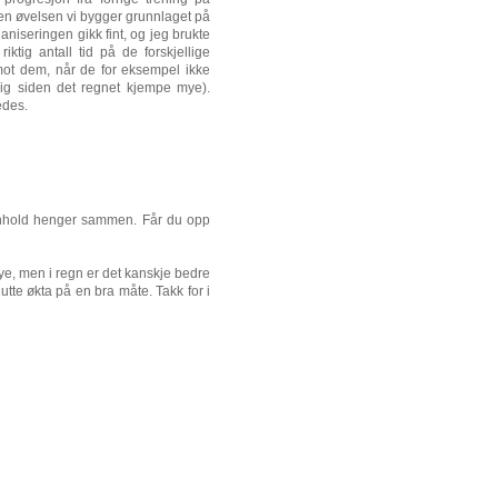
den øvelsen vi bygger grunnlaget på
aniseringen gikk fint, og jeg brukte
iktig antall tid på de forskjellige
 mot dem, når de for eksempel ikke
lig siden det regnet kjempe mye).
edes.
nnhold henger sammen. Får du opp
ye, men i regn er det kanskje bedre
tte økta på en bra måte. Takk for i