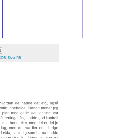
éDB
,
SivertRB
 hvordan de hadde det etc., også
skulle inneholde. Planen mener jeg
bra plan med gode øvelser som var
 på treninga. Jeg hadde god kontroll
ltid hørte etter, men det er det jo
dag, men det var fler enn forrige
med økta, samtidig som barna hadde
progresjon fra forrige trening på