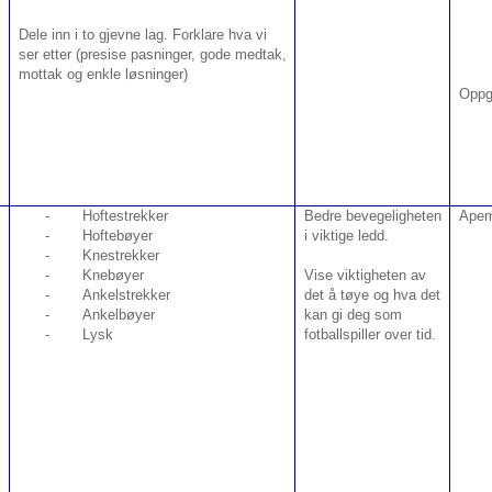
Dele inn i to gjevne lag.
Forklare hva vi
ser etter (presise pasninger, gode medtak,
mottak og enkle løsninger)
Oppg
-
Hoftestrekker
Bedre bevegeligheten
Apem
-
Hoftebøyer
i viktige ledd.
-
Knestrekker
-
Knebøyer
Vise viktigheten av
-
Ankelstrekker
det å tøye og hva det
-
Ankelbøyer
kan gi deg som
-
Lysk
fotballspiller over tid.