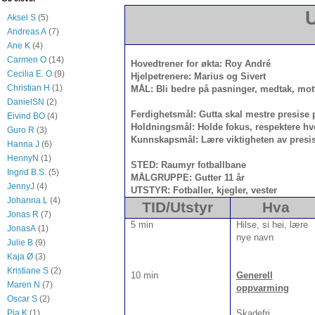
U
Aksel S
(5)
Andreas A
(7)
Ane K
(4)
DATO:
Carmen O
(14)
Hovedtrener for økt
Cecilia E. O
(9)
Hjelpetrenere: Marius og Sivert
Christian H
(1)
MÅL: Bli bedre på pasninger, medtak, mot
DanielSN
(2)
Ferdighetsmål: Gutta skal mestre presise
Eivind BO
(4)
Holdningsmål: Holde fokus, respektere hv
Guro R
(3)
Kunnskapsmål: Lære viktigheten av presi
Hanna J
(6)
HennyN
(1)
STED: Raumyr fotballbane
Ingrid B.S.
(5)
MÅLGRUPPE: Gutter 11 år
JennyJ
(4)
UTSTYR: Fotballer, kjegler, vester
Johanna L
(4)
TID/Utstyr
Hva
Jonas R
(7)
5 min
Hilse, si hei, lære
JonasA
(1)
nye navn
Julie B
(9)
Kaja Ø
(3)
Kristiane S
(2)
10 min
Generell
Maren N
(7)
oppvarming
Oscar S
(2)
Skadefri
Pia K
(1)