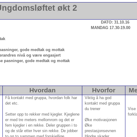
ngdomsløftet økt 2
 31.10.16
a: Roy André MANDAG 17.30-19.00
tak
 pasninger, gode medtak og mottak
erandres nivå og være engasjert
se pasninger, gode medtak og mottak
Hvordan
Hvorfor
Me
Få kontakt med gruppa, hvordan folk har
Viktig å ha god
det etc.
kontakt med gruppa
du trener
Vise
Setter opp to rekker med kjegler. Kjeglene
forkl
er med tre meters mellomrom og det er
Øke motivasjonen
fem kjegler i en rekke. Deler gruppen i to
Øke
og de står etter hver sin rekke. De jobber
prestasjonsevnen
to og to sammen med forskjellige
Hindre skader