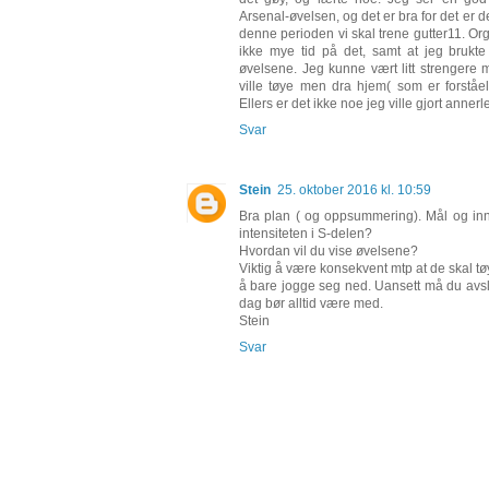
Arsenal-øvelsen, og det er bra for det er 
denne perioden vi skal trene gutter11. Org
ikke mye tid på det, samt at jeg brukte r
øvelsene. Jeg kunne vært litt strengere
ville tøye men dra hjem( som er forståe
Ellers er det ikke noe jeg ville gjort annerl
Svar
Stein
25. oktober 2016 kl. 10:59
Bra plan ( og oppsummering). Mål og i
intensiteten i S-delen?
Hvordan vil du vise øvelsene?
Viktig å være konsekvent mtp at de skal tø
å bare jogge seg ned. Uansett må du avslu
dag bør alltid være med.
Stein
Svar