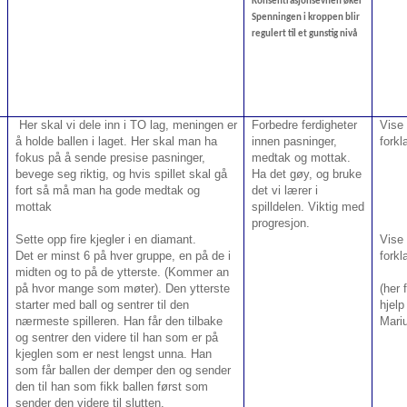
Konsentrasjonsevnen øker
Spenningen i kroppen blir
regulert til et gunstig nivå
Her skal vi dele inn i TO lag, meningen er
Forbedre ferdigheter
Vise
å holde ballen i laget. Her skal man ha
innen pasninger,
forkl
fokus på å sende presise pasninger,
medtak og mottak.
bevege seg riktig, og hvis spillet skal gå
Ha det gøy, og bruke
fort så må man ha gode medtak og
det vi lærer i
mottak
spilldelen. Viktig med
progresjon.
Sette opp fire kjegler i en diamant.
Vise
Det er minst 6 på hver gruppe, en på de i
forkl
midten og to på de ytterste. (Kommer an
på hvor mange som møter). Den ytterste
(her 
starter med ball og sentrer til den
hjelp
nærmeste spilleren. Han får den tilbake
Mari
og sentrer den videre til han som er på
kjeglen som er nest lengst unna. Han
som får ballen der demper den og sender
den til han som fikk ballen først som
sender den videre til slutten.