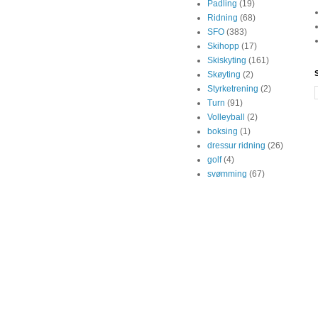
Padling
(19)
Ridning
(68)
SFO
(383)
Skihopp
(17)
Skiskyting
(161)
Skøyting
(2)
Styrketrening
(2)
Turn
(91)
Volleyball
(2)
boksing
(1)
dressur ridning
(26)
golf
(4)
svømming
(67)