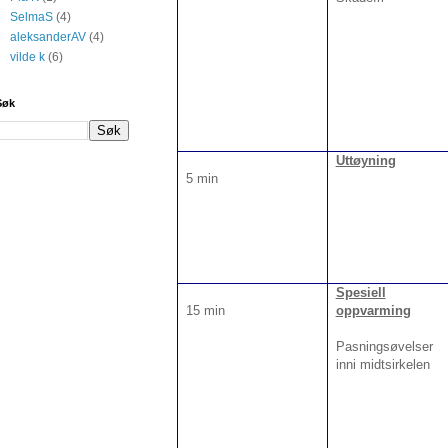
SelmaS
(4)
aleksanderAV
(4)
vilde k
(6)
Søk
Uttøyning
5 min
Spesiell
15 min
oppvarming
Pasningsøvelser
inni midtsirkelen