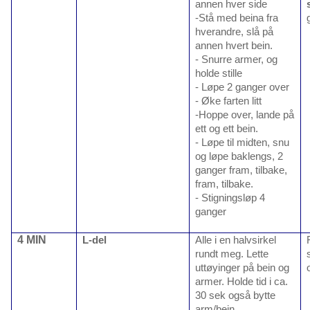
annen hver side
-Stå med beina fra
hverandre, slå på
annen hvert bein.
- Snurre armer, og
holde stille
- Løpe 2 ganger over
- Øke farten litt
-Hoppe over, lande på
ett og ett bein.
- Løpe til midten, snu
og løpe baklengs, 2
ganger fram, tilbake,
fram, tilbake.
- Stigningsløp 4
ganger
4 MIN
L-del
Alle i en halvsirkel
rundt meg. Lette
uttøyinger på bein og
armer. Holde tid i ca.
30 sek også bytte
arm/bein.