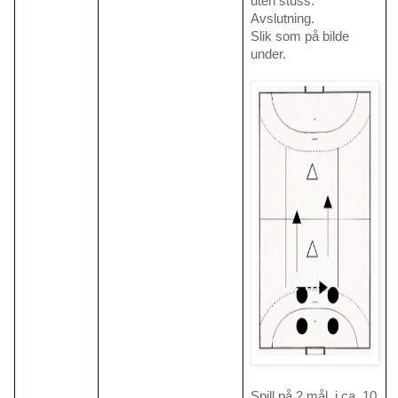
uten stuss.
Avslutning.
Slik som på bilde
under.
Spill på 2 mål, i ca. 10