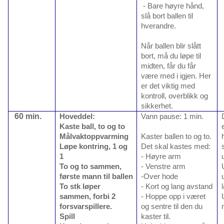
- Bare høyre hånd,
slå bort ballen til
hverandre.
Når ballen blir slått
bort, må du løpe til
midten, får du får
være med i igjen. Her
er det viktig med
kontroll, overblikk og
sikkerhet.
60 min.
Hoveddel:
Vann pause: 1 min.
Kaste ball, to og to
Målvaktoppvarming
Kaster ballen to og to.
Løpe kontring, 1 og
Det skal kastes med:
1
- Høyre arm
To og to sammen,
- Venstre arm
første mann til ballen
-Over hode
To stk løper
- Kort og lang avstand
sammen, forbi 2
- Hoppe opp i været
forsvarspillere.
og sentre til den du
Spill
kaster til.