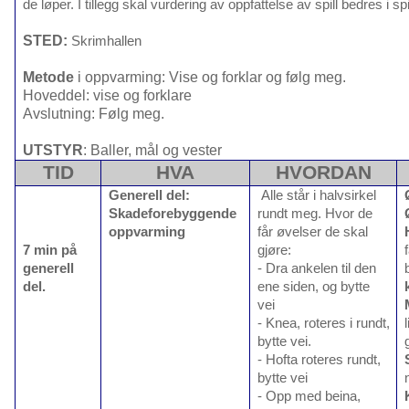
de løper. I tillegg skal vurdering av oppfattelse av spill bedres i spi
STED:
Skrimhallen
Metode
i oppvarming: Vise og forklar og følg meg.
Hoveddel: vise og forklare
Avslutning: Følg meg.
UTSTYR
: Baller, mål og vester
TID
HVA
HVORDAN
Generell del:
Alle står i halvsirkel
Skadeforebyggende
rundt meg. Hvor de
oppvarming
får øvelser de skal
7 min på
gjøre:
generell
- Dra ankelen til den
del.
ene siden, og bytte
vei
- Knea, roteres i rundt,
bytte vei.
- Hofta roteres rundt,
bytte vei
- Opp med beina,