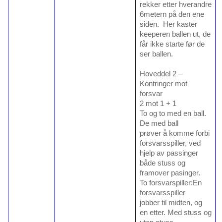
rekker etter hverandre
6metern på den ene
siden. Her kaster
keeperen ballen ut, de
får ikke starte før de
ser ballen.
Hoveddel 2 –
Kontringer mot
forsvar
2 mot 1 + 1
To og to med en ball.
De med ball
prøver å komme forbi
forsvarsspiller, ved
hjelp av passinger
både stuss og
framover pasinger.
To forsvarspiller:En
forsvarsspiller
jobber til midten, og
en etter. Med stuss og